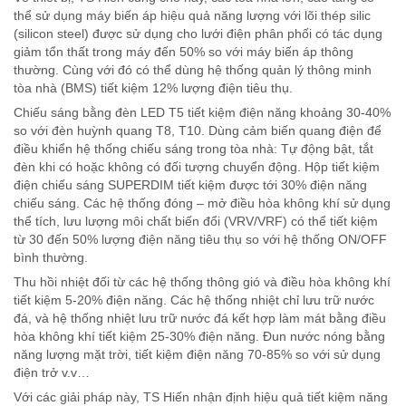
thể sử dụng máy biến áp hiệu quả năng lượng với lõi thép silic
(silicon steel) được sử dụng cho lưới điện phân phối có tác dụng
giảm tổn thất trong máy đến 50% so với máy biến áp thông
thường. Cùng với đó có thể dùng hệ thống quản lý thông minh
tòa nhà (BMS) tiết kiệm 12% lượng điện tiêu thụ.
Chiếu sáng bằng đèn LED T5 tiết kiệm điện năng khoảng 30-40%
so với đèn huỳnh quang T8, T10. Dùng cảm biến quang điện để
điều khiển hệ thống chiếu sáng trong tòa nhà: Tự động bật, tắt
đèn khi có hoặc không có đối tượng chuyển động. Hộp tiết kiệm
điện chiếu sáng SUPERDIM tiết kiệm được tới 30% điện năng
chiếu sáng. Các hệ thống đóng – mở điều hòa không khí sử dụng
thể tích, lưu lượng môi chất biến đổi (VRV/VRF) có thể tiết kiệm
từ 30 đến 50% lượng điện năng tiêu thụ so với hệ thống ON/OFF
bình thường.
Thu hồi nhiệt đối từ các hệ thống thông gió và điều hòa không khí
tiết kiệm 5-20% điện năng. Các hệ thống nhiệt chỉ lưu trữ nước
đá, và hệ thống nhiệt lưu trữ nước đá kết hợp làm mát bằng điều
hòa không khí tiết kiệm 25-30% điện năng. Đun nước nóng bằng
năng lượng mặt trời, tiết kiệm điện năng 70-85% so với sử dụng
điện trở v.v…
Với các giải pháp này, TS Hiến nhận định hiệu quả tiết kiệm năng