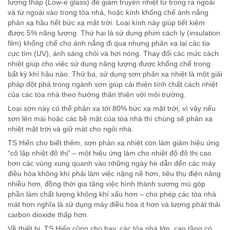
lượng thấp (Low-e glass) để giảm truyền nhiệt từ trong ra ngoài
và từ ngoài vào trong tòa nhà, hoặc kính khống chế ánh nắng
phản xạ hầu hết bức xạ mặt trời. Loại kính này giúp tiết kiệm
được 5% năng lượng. Thứ hai là sử dụng phim cách ly (insulation
film) khống chế cho ánh nắng đi qua nhưng phản xạ lại các tia
cực tím (UV), ánh sáng chói và hơi nóng. Thay đổi các mức cách
nhiệt giúp cho việc sử dụng năng lượng được khống chế trong
bất kỳ khí hậu nào. Thứ ba, sử dụng sơn phản xạ nhiệt là một giải
pháp đột phá trong ngành sơn giúp cải thiện tính chất cách nhiệt
của các tòa nhà theo hướng thân thiện với môi trường.
Loại sơn này có thể phản xạ tới 80% bức xạ mặt trời, vì vậy nếu
sơn lên mái hoặc các bề mặt của tòa nhà thì chúng sẽ phản xạ
nhiệt mặt trời và giữ mát cho ngôi nhà.
TS Hiến cho biết thêm, sơn phản xạ nhiệt còn làm giảm hiệu ứng
“cô lập nhiệt đô thị” – một hiệu ứng làm cho nhiệt độ đô thị cao
hơn các vùng xung quanh vào những ngày hè dẫn đến các máy
điều hòa không khí phải làm việc nặng nề hơn, tiêu thụ điện năng
nhiều hơn, đồng thời gia tăng việc hình thành sương mù góp
phần làm chất lượng không khí xấu hơn – cho phép các tòa nhà
mát hơn nghĩa là sử dụng máy điều hòa ít hơn và lượng phát thải
carbon dioxide thấp hơn.
Về thiết bị, TS Hiến cũng cho hay, các tòa nhà lớn, cao tầng có