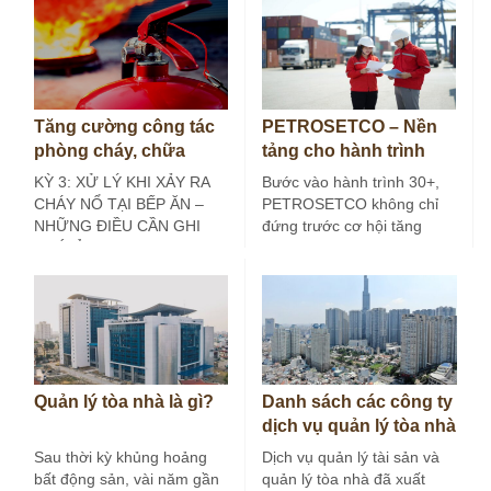
Tăng cường công tác
PETROSETCO – Nền
phòng cháy, chữa
tảng cho hành trình
cháy tại bếp ăn công
30+
KỲ 3: XỬ LÝ KHI XẢY RA
Bước vào hành trình 30+,
nghiệp (Kỳ 3)
CHÁY NỔ TẠI BẾP ĂN –
PETROSETCO không chỉ
NHỮNG ĐIỀU CẦN GHI
đứng trước cơ hội tăng
NHỚ Ở các…
trưởng mới, mà còn đứng
trước yêu…
Quản lý tòa nhà là gì?
Danh sách các công ty
dịch vụ quản lý tòa nhà
tại Hà Nội
Sau thời kỳ khủng hoảng
Dịch vụ quản lý tài sản và
bất động sản, vài năm gần
quản lý tòa nhà đã xuất