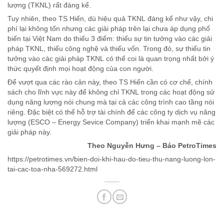
lượng (TKNL) rất đáng kể.
Tuy nhiên, theo TS Hiến, dù hiệu quả TKNL đáng kể như vậy, chi
phí lại không tốn nhưng các giải pháp trên lại chưa áp dụng phổ
biến tại Việt Nam do thiếu 3 điểm: thiếu sự tin tưởng vào các giải
pháp TKNL, thiếu công nghệ và thiếu vốn. Trong đó, sự thiếu tin
tưởng vào các giải pháp TKNL có thể coi là quan trọng nhất bởi ý
thức quyết định mọi hoạt động của con người.
Để vượt qua các rào cản này, theo TS Hiến cần có cơ chế, chính
sách cho lĩnh vực này để không chỉ TKNL trong các hoạt động sử
dụng năng lượng nói chung mà tại cả các công trình cao tầng nói
riêng. Đặc biệt có thể hỗ trợ tài chính để các công ty dịch vụ năng
lượng (ESCO – Energy Sevice Company) triển khai mạnh mẽ các
giải pháp này.
Theo Nguyễn Hưng – Báo PetroTimes
https://petrotimes.vn/bien-doi-khi-hau-do-tieu-thu-nang-luong-lon-
tai-cac-toa-nha-569272.html