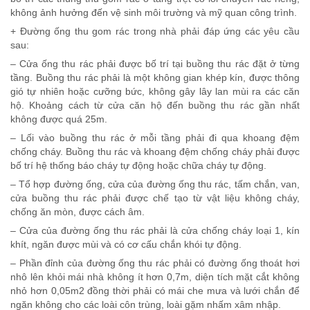
không ảnh hưởng đến vệ sinh môi trường và mỹ quan công trình.
+ Đường ống thu gom rác trong nhà phải đáp ứng các yêu cầu
sau:
– Cửa ống thu rác phải được bố trí tại buồng thu rác đặt ở từng
tầng. Buồng thu rác phải là một không gian khép kín, được thông
gió tự nhiên hoặc cưỡng bức, không gây lây lan mùi ra các căn
hộ. Khoảng cách từ cửa căn hộ đến buồng thu rác gần nhất
không được quá 25m.
– Lối vào buồng thu rác ở mỗi tầng phải đi qua khoang đệm
chống cháy. Buồng thu rác và khoang đệm chống cháy phải được
bố trí hệ thống báo cháy tự động hoặc chữa cháy tự động.
– Tổ hợp đường ống, cửa của đường ống thu rác, tấm chắn, van,
cửa buồng thu rác phải được chế tạo từ vật liệu không cháy,
chống ăn mòn, được cách âm.
– Cửa của đường ống thu rác phải là cửa chống cháy loại 1, kín
khít, ngăn được mùi và có cơ cấu chắn khói tự động.
– Phần đỉnh của đường ống thu rác phải có đường ống thoát hơi
nhô lên khỏi mái nhà không ít hơn 0,7m, diện tích mặt cắt không
nhỏ hơn 0,05m2 đồng thời phải có mái che mưa và lưới chắn để
ngăn không cho các loài côn trùng, loài gặm nhấm xâm nhập.