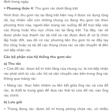
định trong ngày.
+ Phương thức 4:
Thu gom rác dưới tầng trệt
Hình thức thu gom rác tại tầng trệt hiện nay ít được sử dụng rộng
rãi, tuy nhiên vẫn còn những chung cư đang thu gom rác theo
phương thức này, người dân mang rác xuống để đổ trực tiếp vào
các thùng hoặc khu vực chứa rác tại tầng trệt. Tại đây, rác sẽ
được phân loại thành rác tái chế và rác được đem đi xử lý chôn
lấp hoặc đốt, sau đó có các phương tiện thu gom từ xe đẩy tay
thủ công hoặc xe tải đổ các thùng chứa rác và vận chuyển đi đến
nơi tiếp nhận rác.
Các bộ phận của hệ thống thu gom rác:
a) Thu rác
+ Cửa đổ rác: được bố trí trên tầng của chung cư, là nơi tiếp nhận
rác phát sinh từ các căn hộ và vận chuyển vào bên trong ống rác
thông qua máng rác.
+ Máng rác: thực hiện nhiệm vụ liên kết giữa ống rác và cửa đổ
rác, là thiết bị trung gian để đưa rác thải từ cửa đổ rác vào ống
rác chính.
b) Lưu giữ
+ Thùng đựng rác: được bố trí trong phòng chứa rác, có nhiều