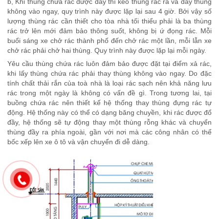
b, Khi thùng chứa rác được đầy thì kéo thùng rác ra và đẩy thùng
không vào ngay, quy trình này được lặp lại sau 4 giờ. Bởi vậy số
lượng thùng rác cần thiết cho tòa nhà tối thiểu phải là ba thùng
rác trở lên mới đảm bảo thông suốt, không bị ứ đọng rác. Mỗi
buổi sáng xe chở rác thành phố đến chở rác một lần, mỗi lẫn xe
chở rác phải chở hai thùng. Quy trình này được lặp lại mỗi ngày.
Yêu cầu thùng chứa rác luôn đảm bảo được đặt tại điểm xả rác,
khi lấy thùng chứa rác phải thay thùng không vào ngay. Do đặc
tính chất thải rắn của toà nhà là loại rác sạch nên khả năng lưu
rác trong một ngày là không có vấn đề gì. Trong tương lai, tại
buồng chứa rác nên thiết kế hệ thống thay thùng đựng rác tự
động. Hệ thống này có thể có dạng băng chuyền, khi rác được đổ
đầy, hệ thống sẽ tự động thay một thùng rỗng khác và chuyển
thùng đầy ra phía ngoài, gần với nơi mà các công nhân có thể
bốc xếp lên xe ô tô và vận chuyển đi dễ dàng.