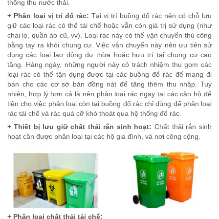
thống thu nước thải.
+ Phân loại vị trí đổ rác:
Tại vị trí buồng đổ rác nên có chỗ lưu
giữ các loại rác có thể tái chế hoặc vẫn còn giá trị sử dụng (như
chai lọ, quần áo cũ, vv). Loại rác này có thể vận chuyển thủ công
bằng tay ra khỏi chung cư. Việc vận chuyển này nên ưu tiên sử
dụng các loại lao động dư thừa hoặc hưu trí tại chung cư cao
tầng. Hàng ngày, những người này có trách nhiệm thu gom các
loại rác có thể tận dụng được tại các buồng đổ rác để mang đi
bán cho các cơ sở bán đồng nát để tăng thêm thu nhập. Tuy
nhiên, hợp lý hơn cả là nên phân loại rác ngay tại các căn hộ để
tiện cho việc phân loại còn tại buồng đổ rác chỉ dùng để phân loại
rác tái chế và rác quá cỡ khó thoát qua hệ thống đổ rác.
+ Thiết bị lưu giữ chất thải rắn sinh hoạt:
Chất thải rắn sinh
hoạt cần được phân loại tại các hộ gia đình, và nơi công cộng.
+ Phân loại chất thải tái chế: