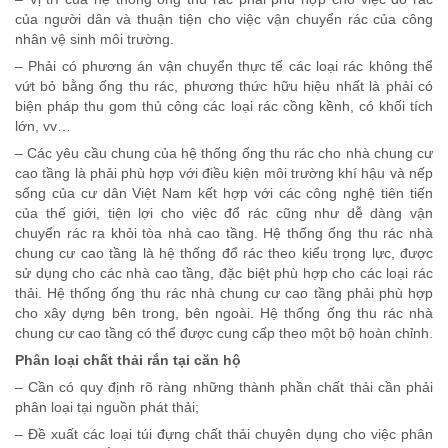
của người dân và thuận tiện cho việc vận chuyển rác của công
nhân vệ sinh môi trường.
– Phải có phương án vận chuyển thực tế các loại rác không thể
vứt bỏ bằng ống thu rác, phương thức hữu hiệu nhất là phải có
biện pháp thu gom thủ công các loại rác cồng kềnh, có khối tích
lớn, vv…
– Các yêu cầu chung của hệ thống ống thu rác cho nhà chung cư
cao tầng là phải phù hợp với điều kiện môi trường khí hậu và nếp
sống của cư dân Việt Nam kết hợp với các công nghệ tiên tiến
của thế giới, tiện lợi cho việc đổ rác cũng như dễ dàng vận
chuyển rác ra khỏi tòa nhà cao tầng. Hệ thống ống thu rác nhà
chung cư cao tầng là hệ thống đổ rác theo kiểu trọng lực, được
sử dụng cho các nhà cao tầng, đặc biệt phù hợp cho các loại rác
thải. Hệ thống ống thu rác nhà chung cư cao tầng phải phù hợp
cho xây dựng bên trong, bên ngoài. Hệ thống ống thu rác nhà
chung cư cao tầng có thể được cung cấp theo một bộ hoàn chỉnh.
Phân loại chất thải rắn tại căn hộ
– Cần có quy định rõ ràng những thành phần chất thải cần phải
phân loại tại nguồn phát thải;
– Đề xuất các loại túi đựng chất thải chuyên dụng cho việc phân