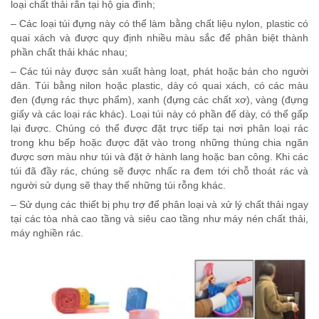
loại chất thải rắn tại hộ gia đình;
– Các loại túi đựng này có thể làm bằng chất liệu nylon, plastic có
quai xách và được quy định nhiều màu sắc để phân biệt thành
phần chất thải khác nhau;
– Các túi này được sản xuất hàng loạt, phát hoặc bán cho người
dân. Túi bằng nilon hoặc plastic, dày có quai xách, có các màu
đen (đựng rác thực phẩm), xanh (đựng các chất xơ), vàng (đựng
giấy và các loại rác khác). Loại túi này có phần đế dày, có thể gấp
lại được. Chúng có thể được đặt trực tiếp tại nơi phân loại rác
trong khu bếp hoặc được đặt vào trong những thùng chia ngăn
được sơn màu như túi và đặt ở hành lang hoặc ban công. Khi các
túi đã đầy rác, chúng sẽ được nhấc ra đem tới chỗ thoát rác và
người sử dụng sẽ thay thế những túi rỗng khác.
– Sử dụng các thiết bị phụ trợ để phân loại và xử lý chất thải ngay
tại các tòa nhà cao tầng và siêu cao tầng như máy nén chất thải,
máy nghiền rác.