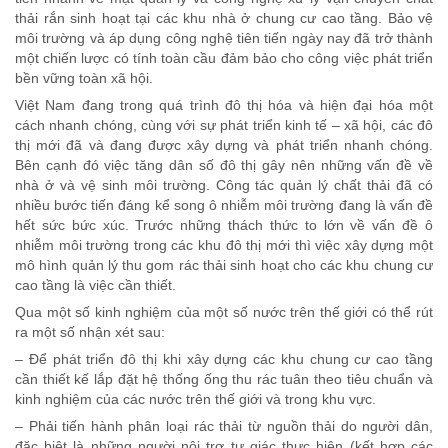
thải rắn sinh hoạt tại các khu nhà ở chung cư cao tầng. Bảo vệ
môi trường và áp dụng công nghệ tiên tiến ngày nay đã trở thành
một chiến lược có tính toàn cầu đảm bảo cho công việc phát triển
bền vững toàn xã hội.
Việt Nam đang trong quá trình đô thị hóa và hiện đại hóa một
cách nhanh chóng, cùng với sự phát triển kinh tế – xã hội, các đô
thị mới đã và đang được xây dựng và phát triển nhanh chóng.
Bên cạnh đó việc tăng dân số đô thị gây nên những vấn đề về
nhà ở và vệ sinh môi trường. Công tác quản lý chất thải đã có
nhiều bước tiến đáng kể song ô nhiễm môi trường đang là vấn đề
hết sức bức xúc. Trước những thách thức to lớn về vấn đề ô
nhiễm môi trường trong các khu đô thị mới thì việc xây dựng một
mô hình quản lý thu gom rác thải sinh hoạt cho các khu chung cư
cao tầng là việc cần thiết.
Qua một số kinh nghiệm của một số nước trên thế giới có thể rút
ra một số nhận xét sau:
– Để phát triển đô thị khi xây dựng các khu chung cư cao tầng
cần thiết kế lắp đặt hệ thống ống thu rác tuân theo tiêu chuẩn và
kinh nghiệm của các nước trên thế giới và trong khu vực.
– Phải tiến hành phân loại rác thải từ nguồn thải do người dân,
đặc biệt là những người nội trợ tự giác thực hiện (kết hợp các