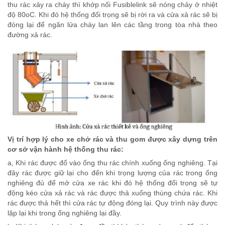
thu rác xảy ra cháy thì khớp nối Fusiblelink sẽ nóng chảy ở nhiệt
độ 80oC. Khi đó hệ thống đối trọng sẽ bị rời ra và cửa xả rác sẽ bị
đóng lại để ngăn lửa cháy lan lên các tầng trong tòa nhà theo
đường xả rác.
Vị trí hợp lý cho xe chở rác và thu gom được xây dựng trên
cơ sở vận hành hệ thống thu rác:
a, Khi rác được đổ vào ống thu rác chính xuống ống nghiêng. Tại
đây rác được giữ lại cho đến khi trọng lượng của rác trong ống
nghiêng đủ để mở cửa xe rác khi đó hệ thống đối trọng sẽ tự
động kéo cửa xả rác và rác được thả xuống thùng chứa rác. Khi
rác được thả hết thì cửa rác tự động đóng lại. Quy trình này được
lặp lại khi trong ống nghiêng lại đầy.