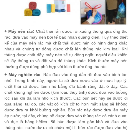
+ Máy nén rác:
Chất thải rắn được rơi xuống thông qua ống thu
rác, đưa vào máy nén bởi tế bào nhân quang điện. Tùy theo thiết
kế của máy nén rác mà chất thải được nén có hình dạng khác
nhau và chúng tự động được chất lên thùng rác kim loại. Khi
thùng được chất đầy, máy nén sẽ tự động ngắt, người điều khiển
sẽ lấy thùng ra và đặt vào đó thùng khác. Kích thước máy nén
thường được dùng phù hợp với kích thước ống thu rác.
+ Máy nghiền rác
: Rác đưa vào ống dẫn rồi đưa vào bình tán
nhỏ. Trong bình này, người ta sẽ đưa nước vào ở mức hợp lý,
chất thải sẽ được làm nhỏ bằng đĩa bánh răng đặt ở đáy. Các
chất không nghiền được (kim loại, thủy tinh) được đưa vào buồng
lọc sau khi đã làm nhỏ kích thước. Các bùn sệt này sẽ được đi
qua sàng, tại đó, các vật có kích cỡ to hơn mắt sàng sẽ không
được đưa ra khỏi buồng nghiền. Bùn rác này được đưa lên máy
ép nước, tại đây, chúng sẽ được đưa vào thùng rác có cánh quạt,
vỏ đục lỗ bằng hêlica. Bã bùn được làm gần khô và đưa vào
thùng rác, nước dư ra có chứa một ít bùn rác được đưa vào hệ