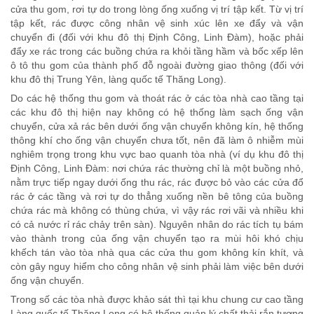
cửa thu gom, rơi tự do trong lòng ống xuống vị trí tập kết. Từ vị trí
tập kết, rác được công nhân vệ sinh xúc lên xe đẩy và vận
chuyển đi (đối với khu đô thị Định Công, Linh Đàm), hoặc phải
đẩy xe rác trong các buồng chứa ra khỏi tầng hầm và bốc xếp lên
ô tô thu gom của thành phố đỗ ngoài đường giao thông (đối với
khu đô thị Trung Yên, làng quốc tế Thăng Long).
Do các hệ thống thu gom và thoát rác ở các tòa nhà cao tầng tại
các khu đô thị hiện nay không có hệ thống làm sạch ống vận
chuyển, cửa xả rác bên dưới ống vận chuyển không kín, hệ thống
thông khí cho ống vận chuyển chưa tốt, nên đã làm ô nhiễm mùi
nghiêm trọng trong khu vực bao quanh tòa nhà (ví dụ khu đô thị
Định Công, Linh Đàm: nơi chứa rác thường chỉ là một buồng nhỏ,
nằm trực tiếp ngay dưới ống thu rác, rác được bỏ vào các cửa đổ
rác ở các tầng và rơi tự do thẳng xuống nền bê tông của buồng
chứa rác mà không có thùng chứa, vì vậy rác rơi vãi và nhiều khi
có cả nước rỉ rác chảy trên sàn). Nguyên nhân do rác tích tụ bám
vào thành trong của ống vận chuyển tạo ra mùi hôi khó chịu
khếch tán vào tòa nhà qua các cửa thu gom không kín khít, và
còn gây nguy hiểm cho công nhân vệ sinh phải làm việc bên dưới
ống vận chuyển.
Trong số các tòa nhà được khảo sát thì tại khu chung cư cao tầng
Làng quốc tế Thăng Long có hệ thống quản lý chất thải rắn tương