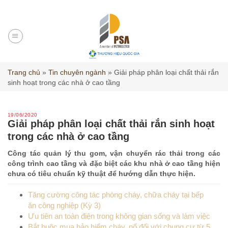
Skip
to
content
Trang chủ
»
Tin chuyên ngành
»
Giải pháp phân loại chất thải rắn
sinh hoạt trong các nhà ở cao tầng
19/06/2020
Giải pháp phân loại chất thải rắn sinh hoạt
trong các nhà ở cao tầng
Công tác quản lý thu gom, vận chuyển rác thải trong các
công trình cao tầng và đặc biệt các khu nhà ở cao tầng hiện
chưa có tiêu chuẩn kỹ thuật để hướng dẫn thực hiện.
Tăng cường công tác phòng cháy, chữa cháy tại bếp
ăn công nghiệp (Kỳ 3)
Ưu tiên an toàn điện trong không gian sống và làm việc
Bắt buộc mua bảo hiểm cháy, nổ đối với chung cư từ 5