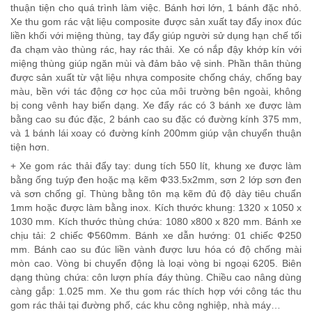
thuận tiện cho quá trình làm việc. Bánh hơi lớn, 1 bánh đặc nhỏ.
Xe thu gom rác vật liệu composite được sản xuất tay đẩy inox đúc
liền khối với miệng thùng, tay đẩy giúp người sử dụng hạn chế tối
đa chạm vào thùng rác, hay rác thải. Xe có nắp đậy khớp kín với
miệng thùng giúp ngăn mùi và đảm bảo vệ sinh. Phần thân thùng
được sản xuất từ vật liệu nhựa composite chống cháy, chống bay
màu, bền với tác động cơ học của môi trường bên ngoài, không
bị cong vênh hay biến dạng. Xe đẩy rác có 3 bánh xe được làm
bằng cao su đúc đặc, 2 bánh cao su đặc có đường kính 375 mm,
và 1 bánh lái xoay có đường kính 200mm giúp vận chuyển thuận
tiện hơn.
+ Xe gom rác thải đẩy tay: dung tích 550 lít, khung xe được làm
bằng ống tuýp đen hoặc mạ kẽm Ф33.5x2mm, sơn 2 lớp sơn đen
và sơn chống gỉ. Thùng bằng tôn mạ kẽm đủ độ dày tiêu chuẩn
1mm hoặc được làm bằng inox. Kích thước khung: 1320 x 1050 x
1030 mm. Kích thước thùng chứa: 1080 x800 x 820 mm. Bánh xe
chịu tải: 2 chiếc Ф560mm. Bánh xe dẫn hướng: 01 chiếc Ф250
mm. Bánh cao su đúc liền vành được lưu hóa có độ chống mài
mòn cao. Vòng bi chuyển động là loại vòng bi ngoại 6205. Biên
dạng thùng chứa: côn lượn phía đáy thùng. Chiều cao nâng dùng
càng gắp: 1.025 mm. Xe thu gom rác thích hợp với công tác thu
gom rác thải tại đường phố, các khu công nghiệp, nhà máy…