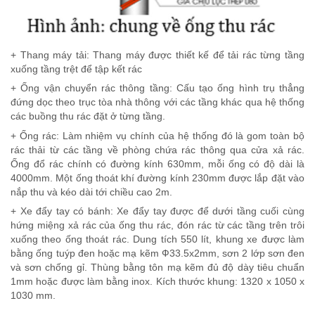
+ Thang máy tải: Thang máy được thiết kế để tải rác từng tầng
xuống tầng trệt để tập kết rác
+ Ống vận chuyển rác thông tầng: Cấu tạo ống hình trụ thẳng
đứng dọc theo trục tòa nhà thông với các tầng khác qua hệ thống
các buồng thu rác đặt ở từng tầng.
+ Ống rác: Làm nhiệm vụ chính của hệ thống đó là gom toàn bộ
rác thải từ các tầng về phòng chứa rác thông qua cửa xả rác.
Ống đổ rác chính có đường kính 630mm, mỗi ống có độ dài là
4000mm. Một ống thoát khí đường kính 230mm được lắp đặt vào
nắp thu và kéo dài tới chiều cao 2m.
+ Xe đẩy tay có bánh: Xe đẩy tay được để dưới tầng cuối cùng
hứng miệng xả rác của ống thu rác, đón rác từ các tầng trên trôi
xuống theo ống thoát rác. Dung tích 550 lít, khung xe được làm
bằng ống tuýp đen hoặc mạ kẽm Ф33.5x2mm, sơn 2 lớp sơn đen
và sơn chống gỉ. Thùng bằng tôn mạ kẽm đủ độ dày tiêu chuẩn
1mm hoặc được làm bằng inox. Kích thước khung: 1320 x 1050 x
1030 mm.