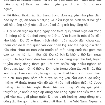
biện pháp kỹ thuật và tuyên truyền giáo dục ý thức cho mọi
người).
– Hệ thống thoát rác tập trung trong đơn nguyên nhà phải đảm
bảo kỹ thuật, an toàn sử dụng và điều kiện vệ sinh và được gắn
với hệ thống xử lý rác thải sơ bộ tại tầng trệt hay tầng hầm.
– Tuy nhiên việc áp dụng ngay các thiết bị kỹ thuật hiện đại trong
hệ thống xử lý rác thải trong nhà ở tại Việt Nam là một điều kiện
khó khăn. Do đó ý thức trách nhiệm của người dân chưa cao,
thêm vào đó là thói quen với việc phân loại rác thải tại hộ gia đình
hầu như chưa có nên việc muốn có một năng suất thu gom rác
cao và thu hồi lại nhiều vật liệu có ích là không thể làm ngay
được. Hà Nội bước đầu tạo một cơ sở bằng việc thu hút, tuyên
truyền cộng đồng tham gia, kết hợp nhiều cấp nhiều ngành có
liên quan, tạo một hệ thống liên hoàn trong công tác xử lý rác thải
sinh hoạt. Bên cạnh đó, trong công tác thiết kế nhà ở, người kiến
trúc sư luôn phải nắm bắt được những yêu cầu của cuộc sống,
những kỹ thuật trong vấn đề xử lý rác thải nhằm thiết kế được
những căn hộ tiện nghi, thuận tiện sử dụng. Vì vậy giải pháp
thuyết phục nhất là việc áp dụng các công nghệ tiên tiến trên thế
giới vào các giải pháp quản lý theo định hướng cộng đồng cho
công tác thu gom vận chuyển chất thải rắn tại Việt Nam. Ngoài ra