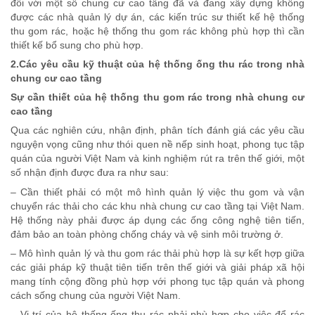
đối với một số chung cư cao tầng đã và đang xây dựng không
được các nhà quản lý dự án, các kiến trúc sư thiết kế hệ thống
thu gom rác, hoặc hệ thống thu gom rác không phù hợp thì cần
thiết kế bổ sung cho phù hợp.
2.Các yêu cầu kỹ thuật của hệ thống ống thu rác trong nhà
chung cư cao tầng
Sự cần thiết của hệ thống thu gom rác trong nhà chung cư
cao tầng
Qua các nghiên cứu, nhận định, phân tích đánh giá các yêu cầu
nguyện vọng cũng như thói quen nề nếp sinh hoạt, phong tục tập
quán của người Việt Nam và kinh nghiệm rút ra trên thế giới, một
số nhận định được đưa ra như sau:
– Cần thiết phải có một mô hình quản lý việc thu gom và vận
chuyển rác thải cho các khu nhà chung cư cao tầng tại Việt Nam.
Hệ thống này phải được áp dụng các ống công nghệ tiên tiến,
đảm bảo an toàn phòng chống cháy và vệ sinh môi trường ở.
– Mô hình quản lý và thu gom rác thải phù hợp là sự kết hợp giữa
các giải pháp kỹ thuật tiên tiến trên thế giới và giải pháp xã hội
mang tính cộng đồng phù hợp với phong tục tập quán và phong
cách sống chung của người Việt Nam.
– Vị trí của hệ thống ống thu rác phải phù hợp cho việc đổ rác