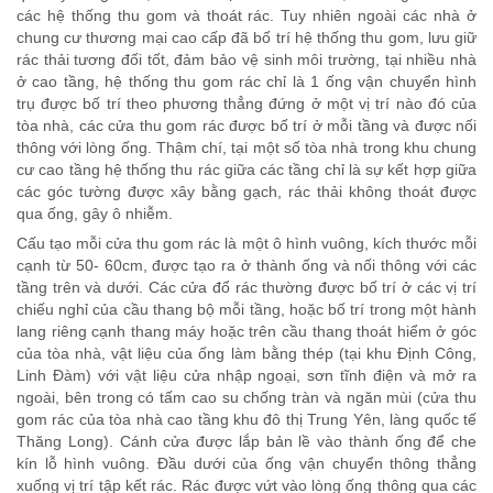
các hệ thống thu gom và thoát rác. Tuy nhiên ngoài các nhà ở
chung cư thương mại cao cấp đã bố trí hệ thống thu gom, lưu giữ
rác thải tương đối tốt, đảm bảo vệ sinh môi trường, tại nhiều nhà
ở cao tầng, hệ thống thu gom rác chỉ là 1 ống vận chuyển hình
trụ được bố trí theo phương thẳng đứng ở một vị trí nào đó của
tòa nhà, các cửa thu gom rác được bố trí ở mỗi tầng và được nối
thông với lòng ống. Thậm chí, tại một số tòa nhà trong khu chung
cư cao tầng hệ thống thu rác giữa các tầng chỉ là sự kết hợp giữa
các góc tường được xây bằng gạch, rác thải không thoát được
qua ống, gây ô nhiễm.
Cấu tạo mỗi cửa thu gom rác là một ô hình vuông, kích thước mỗi
cạnh từ 50- 60cm, được tạo ra ở thành ống và nối thông với các
tầng trên và dưới. Các cửa đổ rác thường được bố trí ở các vị trí
chiếu nghỉ của cầu thang bộ mỗi tầng, hoặc bố trí trong một hành
lang riêng cạnh thang máy hoặc trên cầu thang thoát hiểm ở góc
của tòa nhà, vật liệu của ống làm bằng thép (tại khu Định Công,
Linh Đàm) với vật liệu cửa nhập ngoại, sơn tĩnh điện và mở ra
ngoài, bên trong có tấm cao su chống tràn và ngăn mùi (cửa thu
gom rác của tòa nhà cao tầng khu đô thị Trung Yên, làng quốc tế
Thăng Long). Cánh cửa được lắp bản lề vào thành ống để che
kín lỗ hình vuông. Đầu dưới của ống vận chuyển thông thẳng
xuống vị trí tập kết rác. Rác được vứt vào lòng ống thông qua các