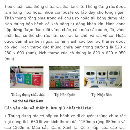
Tiêu chuẩn của thùng chứa rác thải tái chế: Thùng đựng rác được
làm bằng inox hoặc nhựa composite có lắp đậy cho từng ngăn.
Thân thùng rỗng phía trong để chứa rọ hoặc túi bóng đựng rác.
Nắp thùng bập bênh có khả năng tự đóng khép kín. Hình dạng
hộp đứng được đúc khối vững chắc, các màu sắc xanh, đỏ, vàng
phân loại cụ thể cho rác hữu cơ, rác tái chế, và rác vô cơ. Hoặc
được dán nhãn bên ngoài có hình ảnh các loại rác thải sẽ được
bỏ vào. Kích thước các thùng chứa bên trong thường là 520 x
280 x 600 (mm), kích thước của cả thùng là 820 x 620 x 950
(mm).
Các yêu cầu về thiết bị lưu giữ chất thải rắn:
+ Thùng đựng rác có nắp và bánh xe di chuyển: thùng chứa rác
loại dung tích 660 lít với kích thước dài 1150mm rộng 850mm và
cao 1360mm. Màu sắc: Cam, Xanh lá. Có 2 nắp, cửa cào rác,