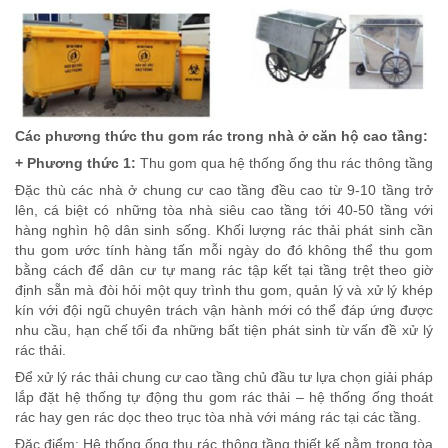
Các phương thức thu gom rác trong nhà ở căn hộ cao tầng:
+ Phương thức 1:
Thu gom qua hệ thống ống thu rác thông tầng
Đặc thù các nhà ở chung cư cao tầng đều cao từ 9-10 tầng trở
lên, cá biệt có những tòa nhà siêu cao tầng tới 40-50 tầng với
hàng nghìn hộ dân sinh sống. Khối lượng rác thải phát sinh cần
thu gom ước tính hàng tấn mỗi ngày do đó không thể thu gom
bằng cách để dân cư tự mang rác tập kết tại tầng trệt theo giờ
định sẵn mà đòi hỏi một quy trình thu gom, quản lý và xử lý khép
kín với đội ngũ chuyên trách vận hành mới có thể đáp ứng được
nhu cầu, hạn chế tối đa những bất tiện phát sinh từ vấn đề xử lý
rác thải.
Để xử lý rác thải chung cư cao tầng chủ đầu tư lựa chọn giải pháp
lắp đặt hệ thống tự động thu gom rác thải – hệ thống ống thoát
rác hay gen rác dọc theo trục tòa nhà với máng rác tại các tầng.
Đặc điểm: Hệ thống ống thu rác thông tầng thiết kế nằm trong tòa