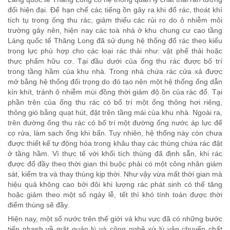
đối hiện đại. Để hạn chế các tiếng ồn gây ra khi đổ rác, thoát khí
tích tụ trong ống thu rác, giảm thiểu các rủi ro do ô nhiễm môi
trường gây nên, hiện nay các toà nhà ở khu chung cư cao tầng
Làng quốc tế Thăng Long đã sử dụng hệ thống đổ rác theo kiểu
trọng lực phù hợp cho các loại rác thải như: vật phế thải hoặc
thực phẩm hữu cơ. Tại đầu dưới của ống thu rác được bố trí
trong tầng hầm của khu nhà. Trong nhà chứa rác cửa xả được
mở bằng hệ thống đối trọng do đó tạo nên một hệ thống ống dẫn
kín khít, tránh ô nhiễm mùi đồng thời giảm độ ồn của rác đổ. Tại
phần trên của ống thu rác có bố trí một ống thông hơi riêng,
thông gió bằng quạt hút, đặt trên tầng mái của khu nhà. Ngoài ra,
trên đường ống thu rác có bố trí một đường ống nước áp lực để
cọ rửa, làm sạch ống khi bẩn. Tuy nhiên, hệ thống này còn chưa
được thiết kế tự động hóa trong khâu thay các thùng chứa rác đặt
ở tầng hầm. Vì thực tế với khối tích thùng đã định sẵn, khi rác
được đổ đầy theo thời gian thì buộc phải có một công nhân giám
sát, kiểm tra và thay thùng kịp thời. Như vậy vừa mất thời gian mà
hiệu quả không cao bởi đôi khi lượng rác phát sinh có thể tăng
hoặc giảm theo một số ngày lễ, tết thì khó tính toán được thời
điểm thùng sẽ đầy.
Hiện nay, một số nước trên thế giới và khu vực đã có những bước
tiến nhanh về mặt quản lý và công nghệ xử lý vận chuyển chất