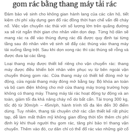
Đảm bảo vệ sinh cho không gian hành lang của các căn hộ, tiết
kiệm chi phí xây dựng gen đổ rác đồng thời hạn chế vấn đề cháy
nổ. Việc vận chuyển rác thải với số lượng lớn trên quãng đường
xa sẽ rút ngắn thời gian cho nhân viên dọn dẹp. Từng hộ dân sẽ
mang rác ra để vào thùng đựng rác đã được quy định tại từng
tầng sau đó nhân viên vệ sinh sẽ đẩy các thùng vào thang máy
tải xuống tầng trệt. Sau khi dọn xong rác thì các thùng sẽ rỗng và
được đưa lại các tầng.
Loại thang máy được thiết kế riêng cho vận chuyển rác: thang
máy được điều khiển bởi nhân viên phục vụ từ bên ngoài vận
chuyển thùng gom rác. Cửa thang máy có thiết kế đóng mở tự
động, cửa ngoài thang máy đóng mở bằng tay. Bộ khóa an toàn
và bộ cam điện không cho mở cửa thang máy trong trường hợp
không có thang máy. Thang máy tải rác hoạt động tự động và an
toàn, giảm tối đa khả năng cháy nổ do bất cẩn. Tải trọng 300 kg,
tốc độ từ 30m/ph – 45m/ph, hành trình tối đa lên đến 30 điểm
dừng. Tuy nhiên, thang tải chuyên chở rác cần thiết kế rất phức
tạp, dễ làm mất thẩm mỹ không gian đồng thời tốn thêm chi phí
định kỳ khi thuê người thu gom rác, tăng phí bảo trì thang vận
chuyển. Thêm vào đó, cư dân chỉ có thể đổ rác vào những giờ cố