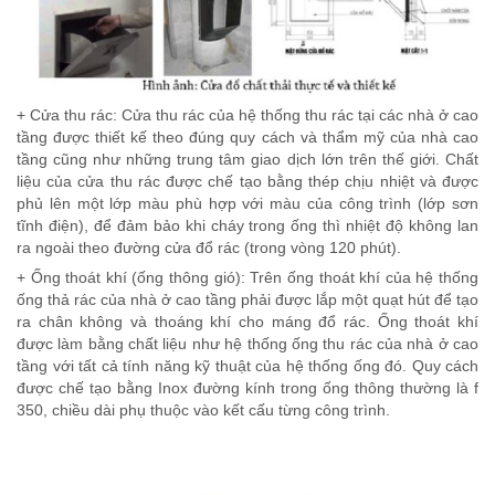
+ Cửa thu rác: Cửa thu rác của hệ thống thu rác tại các nhà ở cao
tầng được thiết kế theo đúng quy cách và thẩm mỹ của nhà cao
tầng cũng như những trung tâm giao dịch lớn trên thế giới. Chất
liệu của cửa thu rác được chế tạo bằng thép chịu nhiệt và được
phủ lên một lớp màu phù hợp với màu của công trình (lớp sơn
tĩnh điện), để đảm bảo khi cháy trong ống thì nhiệt độ không lan
ra ngoài theo đường cửa đổ rác (trong vòng 120 phút).
+ Ống thoát khí (ống thông gió): Trên ống thoát khí của hệ thống
ống thả rác của nhà ở cao tầng phải được lắp một quạt hút để tạo
ra chân không và thoáng khí cho máng đổ rác. Ống thoát khí
được làm bằng chất liệu như hệ thống ống thu rác của nhà ở cao
tầng với tất cả tính năng kỹ thuật của hệ thống ống đó. Quy cách
được chế tạo bằng Inox đường kính trong ống thông thường là f
350, chiều dài phụ thuộc vào kết cấu từng công trình.