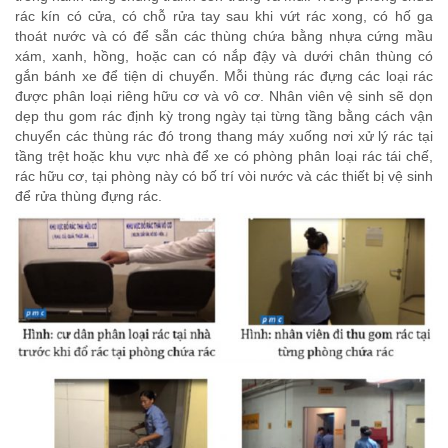
rác kín có cửa, có chỗ rửa tay sau khi vứt rác xong, có hố ga
thoát nước và có để sẵn các thùng chứa bằng nhựa cứng mầu
xám, xanh, hồng, hoặc can có nắp đậy và dưới chân thùng có
gắn bánh xe để tiện di chuyển. Mỗi thùng rác đựng các loại rác
được phân loại riêng hữu cơ và vô cơ. Nhân viên vệ sinh sẽ dọn
dẹp thu gom rác định kỳ trong ngày tại từng tầng bằng cách vận
chuyển các thùng rác đó trong thang máy xuống nơi xử lý rác tại
tầng trệt hoặc khu vực nhà để xe có phòng phân loại rác tái chế,
rác hữu cơ, tại phòng này có bố trí vòi nước và các thiết bị vệ sinh
để rửa thùng đựng rác.