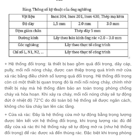
+ Hệ thống đối trọng: là thiết bị bao gồm quả đối trọng, dây cáp,
pully, mối nối nóng chảy, được can thiệp trong quá trình mở cửa
xả rác bằng điều chỉnh số lượng quả đối trọng. Hệ thống đối trọng
còn có một thiết bị quan trọng đó là mối nối nóng chảy, chính nhờ
thiết bị này mà hệ thống đảm bảo an toàn trong phòng chống
cháy và hỏa hoạn. Khi xảy ra cháy, mối nối nóng chảy sẽ tự động
đứt ở nhiệt độ 72°C do đó toàn bộ hệ thống sẽ được ngăn cách,
không cho lửa cháy lan lên các tầng.
+ Cửa xả rác: Đây là hệ thống cửa mở tự động bằng trọng lượng
được liên kết với hệ thống đối trọng, khi trọng lượng rác đủ để
đẩy cửa xả rác thì hệ thống này sẽ tự động mở ra (như hệ thống
đối trọng) để rác được xả đến thùng rác. Đặc biệt khi trong phòng