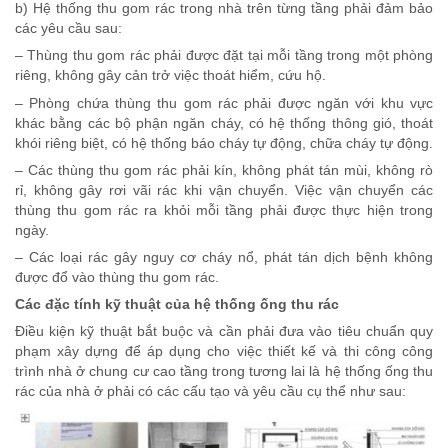
b) Hệ thống thu gom rác trong nhà trên từng tầng phải đảm bảo
các yêu cầu sau:
– Thùng thu gom rác phải được đặt tại mỗi tầng trong một phòng
riêng, không gây cản trở việc thoát hiểm, cứu hộ.
– Phòng chứa thùng thu gom rác phải được ngăn với khu vực
khác bằng các bộ phận ngăn cháy, có hệ thống thông gió, thoát
khói riêng biệt, có hệ thống báo cháy tự động, chữa cháy tự động.
– Các thùng thu gom rác phải kín, không phát tán mùi, không rò
rỉ, không gây rơi vãi rác khi vận chuyển. Việc vận chuyển các
thùng thu gom rác ra khỏi mỗi tầng phải được thực hiện trong
ngày.
– Các loại rác gây nguy cơ cháy nổ, phát tán dịch bệnh không
được đổ vào thùng thu gom rác.
Các đặc tính kỹ thuật của hệ thống ống thu rác
Điều kiện kỹ thuật bắt buộc và cần phải đưa vào tiêu chuẩn quy
phạm xây dựng để áp dụng cho việc thiết kế và thi công công
trình nhà ở chung cư cao tầng trong tương lai là hệ thống ống thu
rác của nhà ở phải có các cấu tạo và yêu cầu cụ thể như sau: