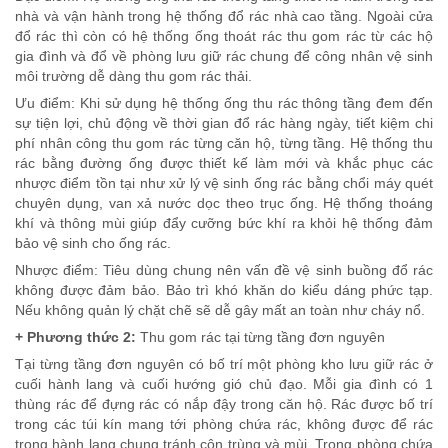
nhà và vận hành trong hệ thống đổ rác nhà cao tầng. Ngoài cửa
đổ rác thì còn có hệ thống ống thoát rác thu gom rác từ các hộ
gia đình và đổ về phòng lưu giữ rác chung để công nhân vệ sinh
môi trường dễ dàng thu gom rác thải.
Ưu điểm: Khi sử dụng hệ thống ống thu rác thông tầng đem đến
sự tiện lợi, chủ động về thời gian đổ rác hàng ngày, tiết kiệm chi
phí nhân công thu gom rác từng căn hộ, từng tầng. Hệ thống thu
rác bằng đường ống được thiết kế làm mới và khắc phục các
nhược điểm tồn tại như xử lý vệ sinh ống rác bằng chổi máy quét
chuyên dụng, van xả nước dọc theo trục ống. Hệ thống thoáng
khí và thông mùi giúp đẩy cưỡng bức khí ra khỏi hệ thống đảm
bảo vệ sinh cho ống rác.
Nhược điểm: Tiêu dùng chung nên vấn đề vệ sinh buồng đổ rác
không được đảm bảo. Bảo trì khó khăn do kiểu dáng phức tạp.
Nếu không quản lý chặt chẽ sẽ dễ gây mất an toàn như cháy nổ.
+ Phương thức 2:
Thu gom rác tại từng tầng đơn nguyên
Tại từng tầng đơn nguyên có bố trí một phòng kho lưu giữ rác ở
cuối hành lang và cuối hướng gió chủ đạo. Mỗi gia đình có 1
thùng rác để đựng rác có nắp đậy trong căn hộ. Rác được bố trí
trong các túi kín mang tới phòng chứa rác, không được để rác
trong hành lang chung tránh côn trùng và mùi. Trong phòng chứa