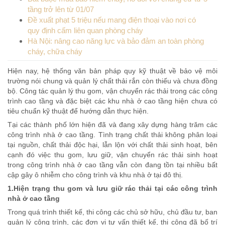
tầng trở lên từ 01/07
Đề xuất phạt 5 triệu nếu mang điện thoại vào nơi có
quy định cấm liên quan phòng cháy
Hà Nội: nâng cao năng lực và bảo đảm an toàn phòng
cháy, chữa cháy
Hiện nay, hệ thống văn bản pháp quy kỹ thuật về bảo vệ môi
trường nói chung và quản lý chất thải rắn còn thiếu và chưa đồng
bộ. Công tác quản lý thu gom, vận chuyển rác thải trong các công
trình cao tầng và đặc biệt các khu nhà ở cao tầng hiện chưa có
tiêu chuẩn kỹ thuật để hướng dẫn thực hiện.
Tại các thành phố lớn hiện đã và đang xây dựng hàng trăm các
công trình nhà ở cao tầng. Tình trạng chất thải không phân loại
tại nguồn, chất thải độc hại, lẫn lộn với chất thải sinh hoạt, bên
cạnh đó việc thu gom, lưu giữ, vận chuyển rác thải sinh hoạt
trong công trình nhà ở cao tầng vẫn còn đang tồn tại nhiều bất
cập gây ô nhiễm cho công trình và khu nhà ở tại đô thị.
1.Hiện trạng thu gom và lưu giữ rác thải tại các công trình
nhà ở cao tầng
Trong quá trình thiết kế, thi công các chủ sở hữu, chủ đầu tư, ban
quản lý công trình, các đơn vị tư vấn thiết kế, thi công đã bố trí