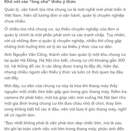
Khổ với các “ông chủ” thiếu ý thức
Quản lý, vận hành tòa nhà chung cư là một nghề mới phát triển ở
Việt Nam, hiện số lượng đơn vị vận hành, quản lý chuyên nghiệp
chưa nhiều.
Ở nhiều tòa nhà chung cư, sự thiếu chuyên nghiệp của đơn vị
quản lý chính là một phần phát sinh ra các tranh chấp. Tuy nhiên,
với cả những đơn vị quản lý chuyên nghiệp, nhiều khi cũng gặp
những tình huống khó xử lý do sự thiếu ý thức của cư dân.
Anh Nguyễn Văn Công, thành viên ban quản lý một khu chung cư
tại quận Hà Đông, Hà Nội cho biết, chung cư chỉ khoảng gần 300
hộ, hệ thống đổ rác ở các tầng được trang bị đầy đủ, hiện đại,
nhưng nhiều người vẫn thiếu ý thức và luôn có thói quen bạ đâu
vứt đấy.
Mới đây, cư dân của chung cư này tá hỏa khi thang máy thấy
nguyên một chiếc bỉm bẩn gấp gọn trong góc thang máy. Kiểm tra
camera thì phát hiện, một bà giúp việc mới xuống Hà Nội làm cho
một gia đình trong chung cư khi đưa cháu nhỏ đi chơi, thay bỉm
xong không biết hố rác ở đâu, nên vứt bừa ở góc thang máy, nghĩ
sẽ có người dọn.
“Bực nhất không phải là việc phải dọn dẹp chiếc bỉm, mà là sau
khi ghi lại toàn cảnh việc vứt bỉm trong thang máy, phản ánh đến