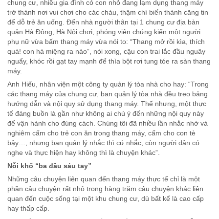
chung cư, nhiều gia đình có con nhỏ đang lạm dụng thang máy
trở thành nơi vui chơi cho các cháu, thậm chí biến thành căng tin
để dỗ trẻ ăn uống. Đến nhà người thân tại 1 chung cư địa bàn
quận Hà Đông, Hà Nội chơi, phóng viên chứng kiến một người
phụ nữ vừa bấm thang máy vừa nói to: “Thang mở rồi kìa, thích
quá! con há miệng ra nào”, nói xong, cậu con trai lắc đầu nguây
nguẩy, khóc rồi gạt tay mạnh để thìa bột rơi tung tóe ra sàn thang
máy.
Anh Hiếu, nhân viện một công ty quản lý tòa nhà cho hay: “Trong
các thang máy của chung cư, ban quản lý tòa nhà đều treo bảng
hướng dẫn và nội quy sử dụng thang máy. Thế nhưng, một thực
tế đáng buồn là gần như không ai chú ý đến những nội quy này
để vận hành cho đúng cách. Chúng tôi đã nhiều lần nhắc nhở và
nghiêm cấm cho trẻ con ăn trong thang máy, cấm cho con tè
bậy…, nhưng ban quản lý nhắc thì cứ nhắc, còn người dân có
nghe và thực hiện hay không thì là chuyện khác”.
Nỗi khổ “ba đầu sáu tay”
Những câu chuyện liên quan đến thang máy thực tế chỉ là một
phần câu chuyện rất nhỏ trong hàng trăm câu chuyện khác liên
quan đến cuộc sống tại một khu chung cư, dù bất kể là cao cấp
hay thấp cấp.