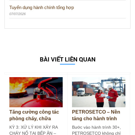
Tuyển dụng hành chính tổng hợp
07/07/2026
BÀI VIẾT LIÊN QUAN
Tăng cường công tác
PETROSETCO – Nền
phòng cháy, chữa
tảng cho hành trình
cháy tại bếp ăn công
30+
KỲ 3: XỬ LÝ KHI XẢY RA
Bước vào hành trình 30+,
nghiệp (Kỳ 3)
CHÁY NỔ TẠI BẾP ĂN –
PETROSETCO không chỉ