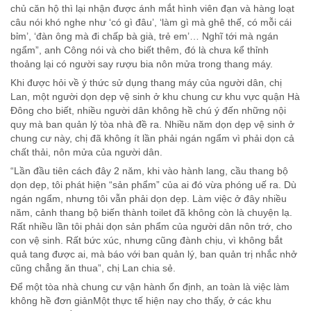
chủ căn hộ thì lại nhận được ánh mắt hình viên đạn và hàng loạt
câu nói khó nghe như ‘có gì đâu’, ‘làm gì mà ghê thế, có mỗi cái
bỉm’, ‘đàn ông mà đi chấp bà già, trẻ em’… Nghĩ tới mà ngán
ngẩm”, anh Công nói và cho biết thêm, đó là chưa kể thỉnh
thoảng lại có người say rượu bia nôn mửa trong thang máy.
Khi được hỏi về ý thức sử dụng thang máy của người dân, chị
Lan, một người dọn dẹp vệ sinh ở khu chung cư khu vực quận Hà
Đông cho biết, nhiều người dân không hề chú ý đến những nội
quy mà ban quản lý tòa nhà đề ra. Nhiều năm dọn dẹp vệ sinh ở
chung cư này, chị đã không ít lần phải ngán ngẩm vì phải dọn cả
chất thải, nôn mửa của người dân.
“Lần đầu tiên cách đây 2 năm, khi vào hành lang, cầu thang bộ
dọn dẹp, tôi phát hiện “sản phẩm” của ai đó vừa phóng uế ra. Dù
ngán ngẩm, nhưng tôi vẫn phải dọn dẹp. Làm việc ở đây nhiều
năm, cảnh thang bộ biến thành toilet đã không còn là chuyện lạ.
Rất nhiều lần tôi phải dọn sản phẩm của người dân nôn trớ, cho
con vệ sinh. Rất bức xúc, nhưng cũng đành chịu, vì không bắt
quả tang được ai, mà báo với ban quản lý, ban quản trị nhắc nhở
cũng chẳng ăn thua”, chị Lan chia sẻ.
Để một tòa nhà chung cư vận hành ổn định, an toàn là việc làm
không hề đơn giảnMột thực tế hiện nay cho thấy, ở các khu