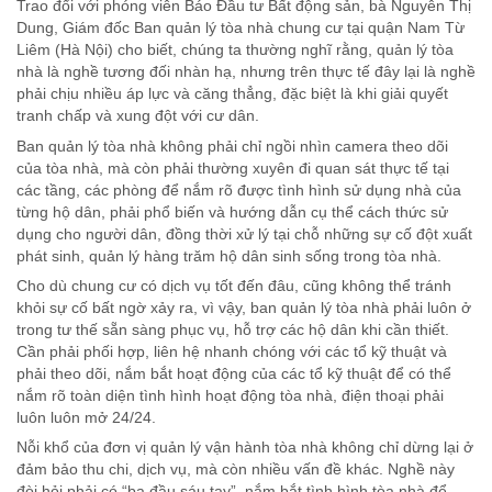
Trao đổi với phóng viên Báo Đầu tư Bất động sản, bà Nguyễn Thị
Dung, Giám đốc Ban quản lý tòa nhà chung cư tại quận Nam Từ
Liêm (Hà Nội) cho biết, chúng ta thường nghĩ rằng, quản lý tòa
nhà là nghề tương đối nhàn hạ, nhưng trên thực tế đây lại là nghề
phải chịu nhiều áp lực và căng thẳng, đặc biệt là khi giải quyết
tranh chấp và xung đột với cư dân.
Ban quản lý tòa nhà không phải chỉ ngồi nhìn camera theo dõi
của tòa nhà, mà còn phải thường xuyên đi quan sát thực tế tại
các tầng, các phòng để nắm rõ được tình hình sử dụng nhà của
từng hộ dân, phải phổ biến và hướng dẫn cụ thể cách thức sử
dụng cho người dân, đồng thời xử lý tại chỗ những sự cố đột xuất
phát sinh, quản lý hàng trăm hộ dân sinh sống trong tòa nhà.
Cho dù chung cư có dịch vụ tốt đến đâu, cũng không thể tránh
khỏi sự cố bất ngờ xảy ra, vì vậy, ban quản lý tòa nhà phải luôn ở
trong tư thế sẵn sàng phục vụ, hỗ trợ các hộ dân khi cần thiết.
Cần phải phối hợp, liên hệ nhanh chóng với các tổ kỹ thuật và
phải theo dõi, nắm bắt hoạt động của các tổ kỹ thuật để có thể
nắm rõ toàn diện tình hình hoạt động tòa nhà, điện thoại phải
luôn luôn mở 24/24.
Nỗi khổ của đơn vị quản lý vận hành tòa nhà không chỉ dừng lại ở
đảm bảo thu chi, dịch vụ, mà còn nhiều vấn đề khác. Nghề này
đòi hỏi phải có “ba đầu sáu tay”, nắm bắt tình hình tòa nhà để