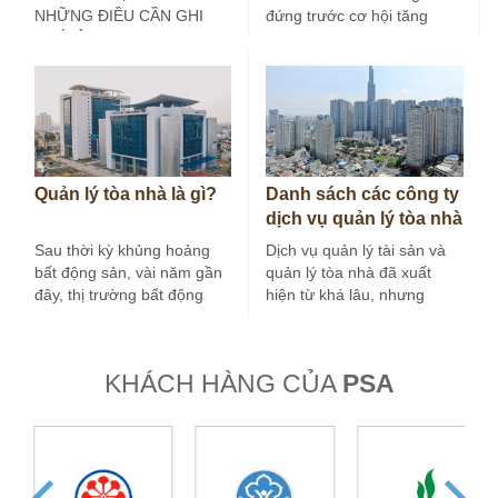
NHỮNG ĐIỀU CẦN GHI
đứng trước cơ hội tăng
NHỚ Ở các…
trưởng mới, mà còn đứng
trước yêu…
Quản lý tòa nhà là gì?
Danh sách các công ty
dịch vụ quản lý tòa nhà
tại Hà Nội
Sau thời kỳ khủng hoảng
Dịch vụ quản lý tài sản và
bất động sản, vài năm gần
quản lý tòa nhà đã xuất
đây, thị trường bất động
hiện từ khá lâu, nhưng
sản nước ta tăng…
trong vài…
KHÁCH HÀNG CỦA
PSA