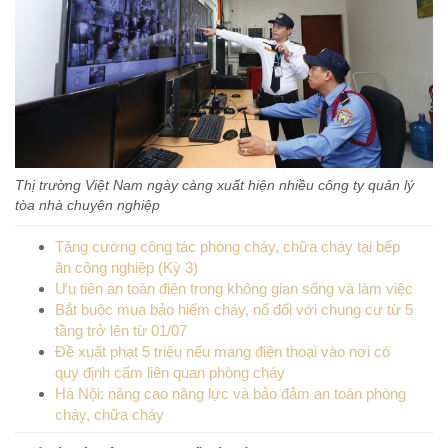
Thị trường Việt Nam ngày càng xuất hiện nhiều công ty quản lý
tòa nhà chuyên nghiệp
Tăng cường công tác phòng cháy, chữa cháy tại bếp
ăn công nghiệp (Kỳ 3)
Ưu tiên an toàn điện trong không gian sống và làm việc
Bắt buộc mua bảo hiểm cháy, nổ đối với chung cư từ 5
tầng trở lên từ 01/07
Đề xuất phạt 5 triệu nếu mang điện thoại vào nơi có
quy định cấm liên quan phòng cháy
Hà Nội: nâng cao năng lực và bảo đảm an toàn phòng
cháy, chữa cháy