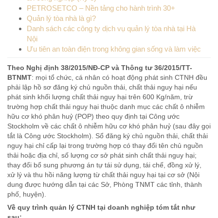
PETROSETCO – Nền tảng cho hành trình 30+
Quản lý tòa nhà là gì?
Danh sách các công ty dịch vụ quản lý tòa nhà tại Hà
Nội
Ưu tiên an toàn điện trong không gian sống và làm việc
Theo Nghị định 38/2015/NĐ-CP và Thông tư 36/2015/TT-
BTNMT
: mọi tổ chức, cá nhân có hoạt động phát sinh CTNH đều
phải lập hồ sơ đăng ký chủ nguồn thải, chất thải nguy hại nếu
phát sinh khối lượng chất thải nguy hại trên 600 Kg/năm, trừ
trường hợp chất thải nguy hại thuộc danh mục các chất ô nhiễm
hữu cơ khó phân huỷ (POP) theo quy định tại Công ước
Stockholm về các chất ô nhiễm hữu cơ khó phân huỷ (sau đây gọi
tắt là Công ước Stockholm). Sổ đăng ký chủ nguồn thải, chất thải
nguy hại chỉ cấp lại trong trường hợp có thay đổi tên chủ nguồn
thải hoặc địa chỉ, số lượng cơ sở phát sinh chất thải nguy hại;
thay đổi bổ sung phương án tự tái sử dụng, tái chế, đồng xử lý,
xử lý và thu hồi năng lượng từ chất thải nguy hại tại cơ sở (Nội
dung được hướng dẫn tại các Sở, Phòng TNMT các tỉnh, thành
phố, huyện).
Về quy trình quản lý CTNH tại doanh nghiệp tóm tắt như
sau: