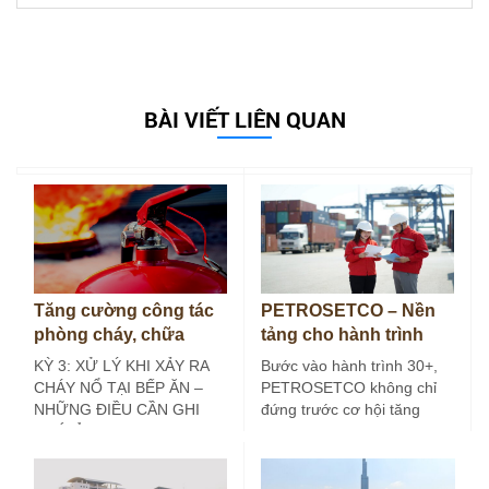
BÀI VIẾT LIÊN QUAN
Tăng cường công tác
PETROSETCO – Nền
phòng cháy, chữa
tảng cho hành trình
cháy tại bếp ăn công
30+
KỲ 3: XỬ LÝ KHI XẢY RA
Bước vào hành trình 30+,
nghiệp (Kỳ 3)
CHÁY NỔ TẠI BẾP ĂN –
PETROSETCO không chỉ
NHỮNG ĐIỀU CẦN GHI
đứng trước cơ hội tăng
NHỚ Ở các…
trưởng mới, mà còn đứng
trước yêu…