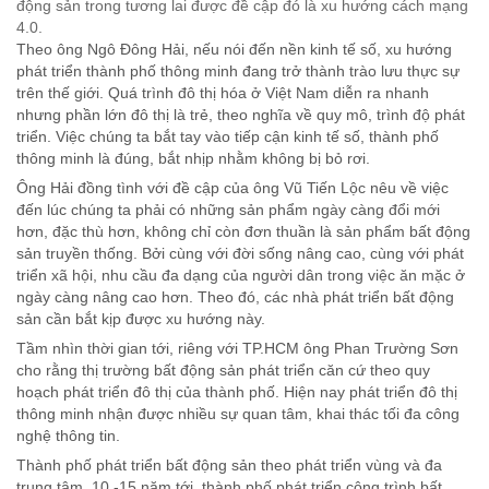
động sản trong tương lai được đề cập đó là xu hướng cách mạng
4.0.
Theo ông Ngô Đông Hải, nếu nói đến nền kinh tế số, xu hướng
phát triển thành phố thông minh đang trở thành trào lưu thực sự
trên thế giới. Quá trình đô thị hóa ở Việt Nam diễn ra nhanh
nhưng phần lớn đô thị là trẻ, theo nghĩa về quy mô, trình độ phát
triển. Việc chúng ta bắt tay vào tiếp cận kinh tế số, thành phố
thông minh là đúng, bắt nhịp nhằm không bị bỏ rơi.
Ông Hải đồng tình với đề cập của ông Vũ Tiến Lộc nêu về việc
đến lúc chúng ta phải có những sản phẩm ngày càng đổi mới
hơn, đặc thù hơn, không chỉ còn đơn thuần là sản phẩm bất động
sản truyền thống. Bởi cùng với đời sống nâng cao, cùng với phát
triển xã hội, nhu cầu đa dạng của người dân trong việc ăn mặc ở
ngày càng nâng cao hơn. Theo đó, các nhà phát triển bất động
sản cần bắt kịp được xu hướng này.
Tầm nhìn thời gian tới, riêng với TP.HCM ông Phan Trường Sơn
cho rằng thị trường bất động sản phát triển căn cứ theo quy
hoạch phát triển đô thị của thành phố. Hiện nay phát triển đô thị
thông minh nhận được nhiều sự quan tâm, khai thác tối đa công
nghệ thông tin.
Thành phố phát triển bất động sản theo phát triển vùng và đa
trung tâm. 10 -15 năm tới, thành phố phát triển công trình bất