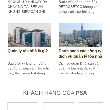
cháy tại bếp ăn công
30+
KỲ 3: XỬ LÝ KHI XẢY RA
Bước vào hành trình 30+,
nghiệp (Kỳ 3)
CHÁY NỔ TẠI BẾP ĂN –
PETROSETCO không chỉ
NHỮNG ĐIỀU CẦN GHI
đứng trước cơ hội tăng
NHỚ Ở các…
trưởng mới, mà còn đứng
trước yêu…
Quản lý tòa nhà là gì?
Danh sách các công ty
dịch vụ quản lý tòa nhà
tại Hà Nội
Sau thời kỳ khủng hoảng
Dịch vụ quản lý tài sản và
bất động sản, vài năm gần
quản lý tòa nhà đã xuất
đây, thị trường bất động
hiện từ khá lâu, nhưng
sản nước ta tăng…
trong vài…
KHÁCH HÀNG CỦA
PSA