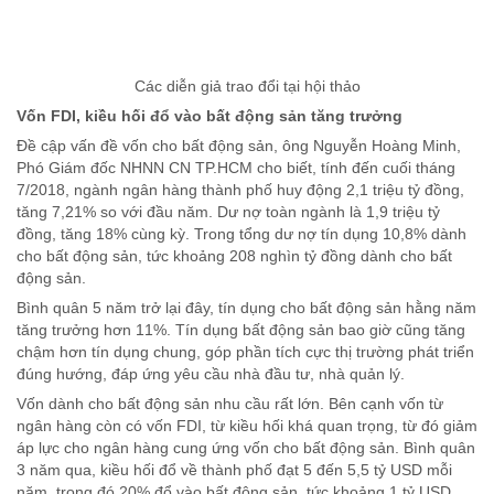
Các diễn giả trao đổi tại hội thảo
Vốn FDI, kiều hối đổ vào bất động sản tăng trưởng
Đề cập vấn đề vốn cho bất động sản, ông Nguyễn Hoàng Minh,
Phó Giám đốc NHNN CN TP.HCM cho biết, tính đến cuối tháng
7/2018, ngành ngân hàng thành phố huy động 2,1 triệu tỷ đồng,
tăng 7,21% so với đầu năm. Dư nợ toàn ngành là 1,9 triệu tỷ
đồng, tăng 18% cùng kỳ. Trong tổng dư nợ tín dụng 10,8% dành
cho bất động sản, tức khoảng 208 nghìn tỷ đồng dành cho bất
động sản.
Bình quân 5 năm trở lại đây, tín dụng cho bất động sản hằng năm
tăng trưởng hơn 11%. Tín dụng bất động sản bao giờ cũng tăng
chậm hơn tín dụng chung, góp phần tích cực thị trường phát triển
đúng hướng, đáp ứng yêu cầu nhà đầu tư, nhà quản lý.
Vốn dành cho bất động sản nhu cầu rất lớn. Bên cạnh vốn từ
ngân hàng còn có vốn FDI, từ kiều hối khá quan trọng, từ đó giảm
áp lực cho ngân hàng cung ứng vốn cho bất động sản. Bình quân
3 năm qua, kiều hối đổ về thành phố đạt 5 đến 5,5 tỷ USD mỗi
năm, trong đó 20% đổ vào bất động sản, tức khoảng 1 tỷ USD.