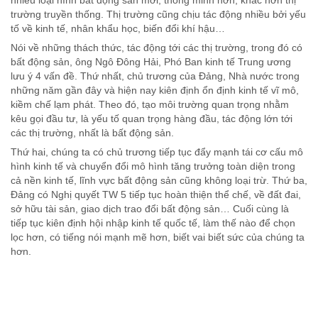
trường truyền thống. Thị trường cũng chịu tác động nhiều bởi yếu
tố về kinh tế, nhân khẩu học, biến đổi khí hậu…
Nói về những thách thức, tác động tới các thị trường, trong đó có
bất động sản, ông Ngô Đông Hải, Phó Ban kinh tế Trung ương
lưu ý 4 vấn đề. Thứ nhất, chủ trương của Đảng, Nhà nước trong
những năm gần đây và hiện nay kiên định ổn định kinh tế vĩ mô,
kiềm chế lạm phát. Theo đó, tạo môi trường quan trọng nhằm
kêu gọi đầu tư, là yếu tố quan trọng hàng đầu, tác động lớn tới
các thị trường, nhất là bất động sản.
Thứ hai, chúng ta có chủ trương tiếp tục đẩy mạnh tái cơ cấu mô
hình kinh tế và chuyển đổi mô hình tăng trưởng toàn diện trong
cả nền kinh tế, lĩnh vực bất động sản cũng không loại trừ. Thứ ba,
Đảng có Nghị quyết TW 5 tiếp tục hoàn thiện thể chế, về đất đai,
sở hữu tài sản, giao dịch trao đổi bất động sản… Cuối cùng là
tiếp tục kiên định hội nhập kinh tế quốc tế, làm thế nào để chọn
lọc hơn, có tiếng nói mạnh mẽ hơn, biết vai biết sức của chúng ta
hơn.