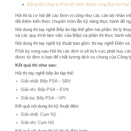
Đảng bộ Công ty PSA tổ chức thành công Đại hội Đại b
Hội thi là cơ hội để các Đơn vị cũng như các cán bộ nhân viên
dồi thêm kiến thức chuyên môn lẫn kỹ năng thực hành để ng
Nội dung thi tay nghề Bếp ăn tập thể gồm hai phần: thi lý th
và các quy trình làm việc của Bếp) và phần thi thực hành nấ
Nội dung thi tay nghề kỹ thuật bao gồm: thi tay nghề Điện và 
PSA kỳ vọng sau Hội thi các đơn vị sẽ tích cực phát huy c
được từ đơn vị bạn để chất lượng dịch vụ chung của Công 
Kết quả thi như sau:
Hội thi tay nghề bếp ăn tập thể:
Giải nhất: Bếp PSA – SBV
Giải nhì: Bếp PSA – EVN
Giải ba: Bếp PSA – VPI
Kết quả nội dung thi kỹ thuật điện:
Giải nhất: Cụm N1
Giải nhì: Cụm N3