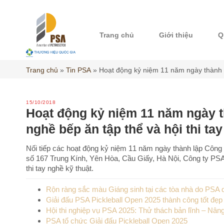
Skip
to
content
Trang chủ
Giới thiệu
Q
Trang chủ
»
Tin PSA
»
Hoạt động kỷ niệm 11 năm ngày thành lậ
15/10/2018
Hoạt động kỷ niệm 11 năm ngày th
nghề bếp ăn tập thể và hội thi ta
Nối tiếp các hoạt động kỷ niệm 11 năm ngày thành lập Công 
số 167 Trung Kính, Yên Hòa, Cầu Giấy, Hà Nội, Công ty PSA 
thi tay nghề kỹ thuật.
Rộn ràng sắc màu Giáng sinh tại các tòa nhà do PSA 
Giải đấu PSA Pickleball Open 2025 thành công tốt đẹp
Hội thi nghiệp vụ PSA 2025: Thử thách bản lĩnh – Nâ
PSA tổ chức Giải đấu Pickleball Open 2025