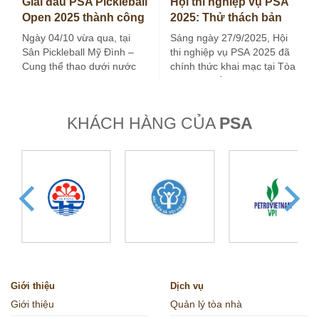
Giải đấu PSA Pickleball
Hội thi nghiệp vụ PSA
Open 2025 thành công
2025: Thử thách bản
tốt đẹp
lĩnh – Nâng tầm
Ngày 04/10 vừa qua, tại
Sáng ngày 27/9/2025, Hội
chuyên môn
Sân Pickleball Mỹ Đình –
thi nghiệp vụ PSA 2025 đã
Cung thể thao dưới nước
chính thức khai mạc tại Tòa
Mỹ Đình, Hà Nội, Giải…
nhà Viện Dầu khí…
KHÁCH HÀNG CỦA
PSA
Giới thiệu
Dịch vụ
Giới thiệu
Quản lý tòa nhà