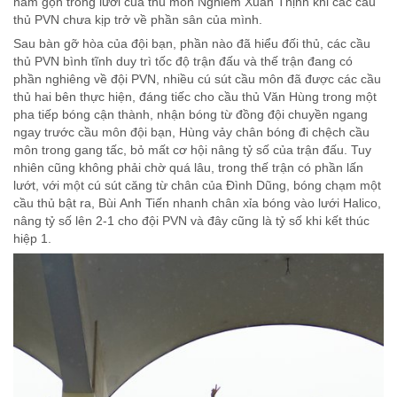
nằm gọn trong lưới của thủ môn Nghiêm Xuân Thịnh khi các cầu
thủ PVN chưa kịp trở về phần sân của mình.
Sau bàn gỡ hòa của đội bạn, phần nào đã hiểu đối thủ, các cầu
thủ PVN bình tĩnh duy trì tốc độ trận đấu và thế trận đang có
phần nghiêng về đội PVN, nhiều cú sút cầu môn đã được các cầu
thủ hai bên thực hiện, đáng tiếc cho cầu thủ Văn Hùng trong một
pha tiếp bóng cận thành, nhận bóng từ đồng đội chuyền ngang
ngay trước cầu môn đội bạn, Hùng vảy chân bóng đi chệch cầu
môn trong gang tấc, bỏ mất cơ hội nâng tỷ số của trận đấu. Tuy
nhiên cũng không phải chờ quá lâu, trong thế trận có phần lấn
lướt, với một cú sút căng từ chân của Đình Dũng, bóng chạm một
cầu thủ bật ra, Bùi Anh Tiến nhanh chân xỉa bóng vào lưới Halico,
nâng tỷ số lên 2-1 cho đội PVN và đây cũng là tỷ số khi kết thúc
hiệp 1.