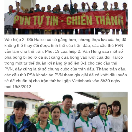
Vào hiệp 2, Đội Halico có cố gắng hơn, nhưng thực lực của họ đã
không thể thay đổi được tình thế của trận đấu, các cầu thủ PVN
vẫn làm chủ thế trận. Phút 19 của hiệp 2, Văn Hùng sau một số
pha bóng bị bỏ lỡ đã sút căng đưa bóng vào lưới của đội Halico
trong một tư thế thuận lợi nâng tỷ số lên 3-1 cho các cầu thủ
PVN, đây cũng là tỷ số chung cuộc của trận đấu. Thắng trận đầu,
các cầu thủ PSA khoác áo PVN tham gia giải đã có khởi đầu suôn
sẻ để chuẩn bị cho trận thứ hai gặp Vietinbank vào 8h30 ngày
mai 19/8/2012.