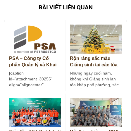
BÀI VIẾT LIÊN QUAN
PSA – Công ty Cổ
Rộn ràng sắc màu
phần Quản lý và Khai
Giáng sinh tại các tòa
thác Tài sản Dầu khí…
nhà do PSA quản lý
[caption
Những ngày cuối năm,
id="attachment_30255"
không khí Giáng sinh lan
align="aligncenter"
tỏa khắp phố phường, sắc
width="400"] Logo Công ty
màu lễ hội mang đến
PSA[/caption] Công ty Cổ
nhịp…
phần Quản lý và Khai thác
Tài sản Dầu…