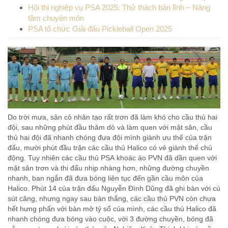
Hội thi nghiệp vụ PSA 2025: Thử thách bản lĩnh – Nâng
tầm chuyên môn
PSA tổ chức Giải đấu Pickleball Open 2025
Do trời mưa, sân cỏ nhân tạo rất trơn đã làm khó cho cầu thủ hai
đội, sau những phút đầu thăm dò và làm quen với mặt sân, cầu
thủ hai đội đã nhanh chóng đưa đội mình giành ưu thế của trận
đấu, mười phút đầu trận các cầu thủ Halico có vẻ giành thế chủ
động. Tuy nhiên các cầu thủ PSA khoác áo PVN đã dần quen với
mặt sân trơn và thi đấu nhịp nhàng hơn, những đường chuyền
nhanh, ban ngắn đã đưa bóng liên tục đến gần cầu môn của
Halico. Phút 14 của trận đấu Nguyễn Đình Dũng đã ghi bàn với cú
sút căng, nhưng ngay sau bàn thắng, các cầu thủ PVN còn chưa
hết hưng phấn với bàn mở tỷ số của mình, các cầu thủ Halico đã
nhanh chóng đưa bóng vào cuộc, với 3 đường chuyền, bóng đã