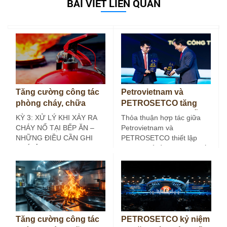
BÀI VIẾT LIÊN QUAN
Tăng cường công tác
Petrovietnam và
phòng cháy, chữa
PETROSETCO tăng
cháy tại bếp ăn công
cường liên kết chuỗi
KỲ 3: XỬ LÝ KHI XẢY RA
Thỏa thuận hợp tác giữa
nghiệp (Kỳ 3)
dịch vụ năng lượng
CHÁY NỔ TẠI BẾP ĂN –
Petrovietnam và
NHỮNG ĐIỀU CẦN GHI
PETROSETCO thiết lập
NHỚ Ở các…
khuôn khổ đồng hành chiến
lược, lâu dài, hướng tới…
Tăng cường công tác
PETROSETCO kỷ niệm