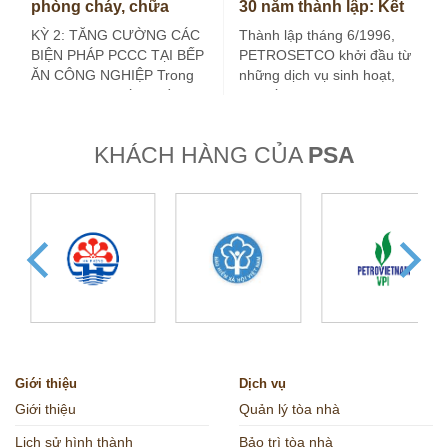
phòng cháy, chữa
30 năm thành lập: Kết
cháy tại bếp ăn công
nối giá trị, kiến tạo
KỲ 2: TĂNG CƯỜNG CÁC
Thành lập tháng 6/1996,
nghiệp (Kỳ 2)
tương lai
BIỆN PHÁP PCCC TẠI BẾP
PETROSETCO khởi đầu từ
ĂN CÔNG NGHIỆP Trong
những dịch vụ sinh hoạt,
kỳ trước, bài viết đã đề…
đời sống và du lịch phục
vụ…
KHÁCH HÀNG CỦA
PSA
Giới thiệu
Dịch vụ
Giới thiệu
Quản lý tòa nhà
Lịch sử hình thành
Bảo trì tòa nhà