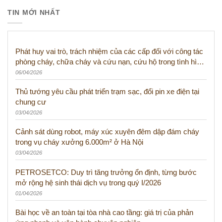
TIN MỚI NHẤT
Phát huy vai trò, trách nhiệm của các cấp đối với công tác
phòng cháy, chữa cháy và cứu nạn, cứu hộ trong tình hình
mới
06/04/2026
Thủ tướng yêu cầu phát triển trạm sạc, đổi pin xe điện tại
chung cư
03/04/2026
Cảnh sát dùng robot, máy xúc xuyên đêm dập đám cháy
trong vụ cháy xưởng 6.000m² ở Hà Nội
03/04/2026
PETROSETCO: Duy trì tăng trưởng ổn định, từng bước
mở rộng hệ sinh thái dịch vụ trong quý I/2026
01/04/2026
Bài học về an toàn tại tòa nhà cao tầng: giá trị của phản