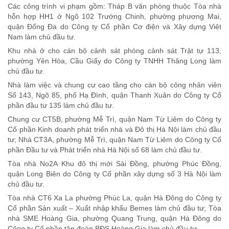
Các công trình vi phạm gồm: Tháp B văn phòng thuộc Tòa nhà
hỗn hợp HH1 ở Ngõ 102 Trường Chinh, phường phương Mai,
quận Đống Đa do Công ty Cổ phần Cơ điện và Xây dựng Việt
Nam làm chủ đầu tư.
Khu nhà ở cho cán bộ cảnh sát phòng cảnh sát Trật tự 113,
phường Yên Hòa, Cầu Giấy do Công ty TNHH Thăng Long làm
chủ đầu tư.
Nhà làm việc và chung cư cao tầng cho cán bộ công nhân viên
Số 143, Ngõ 85, phố Hạ Đình, quận Thanh Xuân do Công ty Cổ
phần đầu tư 135 làm chủ đầu tư.
Chung cư CT5B, phường Mễ Trì, quận Nam Từ Liêm do Công ty
Cổ phần Kinh doanh phát triển nhà và Đô thị Hà Nội làm chủ đầu
tư; Nhà CT3A, phường Mễ Trì, quận Nam Từ Liêm do Công ty Cổ
phần Đầu tư và Phát triển nhà Hà Nội số 68 làm chủ đầu tư.
Tòa nhà No2A Khu đô thị mới Sài Đồng, phường Phúc Đồng,
quận Long Biên do Công ty Cổ phần xây dựng số 3 Hà Nội làm
chủ đầu tư.
Tòa nhà CT6 Xa La phường Phúc La, quận Hà Đông do Công ty
Cổ phần Sản xuất – Xuất nhập khẩu Bemes làm chủ đầu tư; Tòa
nhà SME Hoàng Gia, phường Quang Trung, quận Hà Đông do
Công ty Cổ phần tập đoàn BĐS Hoàng Gia làm chủ đầu tư.