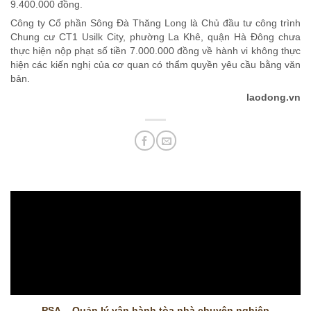
9.400.000 đồng.
Công ty Cổ phần Sông Đà Thăng Long là Chủ đầu tư công trình
Chung cư CT1 Usilk City, phường La Khê, quận Hà Đông chưa
thực hiện nộp phạt số tiền 7.000.000 đồng về hành vi không thực
hiện các kiến nghị của cơ quan có thẩm quyền yêu cầu bằng văn
bản.
laodong.vn
PSA – Quản lý vận hành tòa nhà chuyên nghiệp