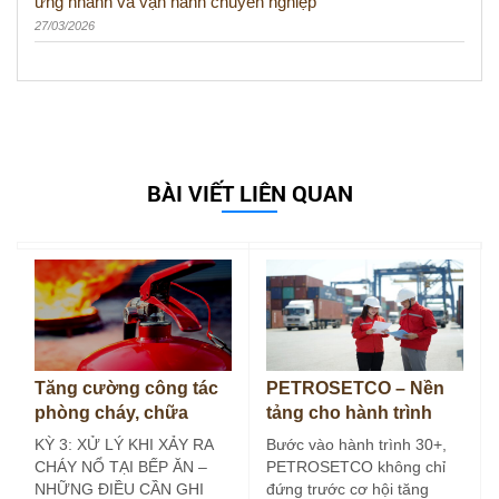
ứng nhanh và vận hành chuyên nghiệp
27/03/2026
BÀI VIẾT LIÊN QUAN
Tăng cường công tác
PETROSETCO – Nền
phòng cháy, chữa
tảng cho hành trình
cháy tại bếp ăn công
30+
KỲ 3: XỬ LÝ KHI XẢY RA
Bước vào hành trình 30+,
nghiệp (Kỳ 3)
CHÁY NỔ TẠI BẾP ĂN –
PETROSETCO không chỉ
NHỮNG ĐIỀU CẦN GHI
đứng trước cơ hội tăng