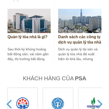
NHỚ Ở các…
trưởng mới, mà còn đứng
trước yêu…
Quản lý tòa nhà là gì?
Danh sách các công ty
dịch vụ quản lý tòa nhà
tại Hà Nội
Sau thời kỳ khủng hoảng
Dịch vụ quản lý tài sản và
bất động sản, vài năm gần
quản lý tòa nhà đã xuất
đây, thị trường bất động
hiện từ khá lâu, nhưng
sản nước ta tăng…
trong vài…
KHÁCH HÀNG CỦA
PSA