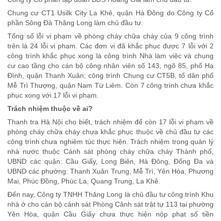
Chung cư CT1 Usilk City La Khê, quận Hà Đông do Công ty Cổ
phần Sông Đà Thăng Long làm chủ đầu tư.
Tổng số lỗi vi phạm về phòng cháy chữa cháy của 9 công trình
trên là 24 lỗi vi phạm. Các đơn vị đã khắc phục được 7 lỗi với 2
công trình khắc phục xong là công trình Nhà làm việc và chung
cư cao tầng cho cán bộ công nhân viên số 143, ngõ 85, phố Hạ
Đình, quận Thanh Xuân; công trình Chung cư CT5B, tổ dân phố
Mễ Trì Thượng, quận Nam Từ Liêm. Còn 7 công trình chưa khắc
phục xong với 17 lỗi vi phạm.
Trách nhiệm thuộc về ai?
Thanh tra Hà Nội cho biết, trách nhiệm để còn 17 lỗi vi phạm về
phòng cháy chữa cháy chưa khắc phục thuộc về chủ đầu tư các
công trình chưa nghiêm túc thực hiện. Trách nhiệm trong quản lý
nhà nước thuộc Cảnh sát phòng cháy chữa cháy Thành phố,
UBND các quận: Cầu Giấy, Long Biên, Hà Đông, Đống Đa và
UBND các phường: Thanh Xuân Trung, Mễ Trì, Yên Hòa, Phương
Mai, Phúc Đồng, Phúc La, Quang Trung, La Khê.
Đến nay, Công ty TNHH Thăng Long là chủ đầu tư công trình Khu
nhà ở cho cán bộ cảnh sát Phòng Cảnh sát trật tự 113 tại phường
Yên Hòa, quận Cầu Giấy chưa thực hiện nộp phạt số tiền