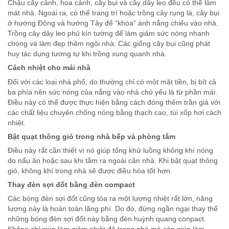
Chậu cây cảnh, hoa cảnh, cây bụi và cây dây leo đều có thể làm
mát nhà. Ngoài ra, có thể trang trí hoặc trồng cây rụng lá, cây bụi
ở hướng Đông và hướng Tây để “khóa” ánh nắng chiếu vào nhà.
Trồng cây dây leo phủ kín tường để làm giảm sức nóng nhanh
chóng và làm đẹp thêm ngôi nhà. Các giống cây bụi cũng phát
huy tác dụng tương tự khi trồng xung quanh nhà.
Cách nhiệt cho mái nhà
Đối với các loại nhà phố, do thường chỉ có một mặt tiền, bị bít cả
ba phía nên sức nóng của nắng vào nhà chủ yếu là từ phần mái.
Điều này có thể được thực hiện bằng cách đóng thêm trần giả với
các chất liệu chuyên chống nóng bằng thạch cao, túi xốp hơi cách
nhiệt.
Bật quạt thông gió trong nhà bếp và phòng tắm
Điều này rất cần thiết vì nó giúp tống khứ luồng không khí nóng
do nấu ăn hoặc sau khi tắm ra ngoài căn nhà. Khi bật quạt thông
gió, không khí trong nhà sẽ được điều hòa tốt hơn.
Thay đèn sợi đốt bằng đèn compact
Các bóng đèn sợi đốt cũng tỏa ra một lượng nhiệt rất lớn, năng
lượng này là hoàn toàn lãng phí. Do đó, đừng ngần ngại thay thế
những bóng đèn sợi đốt này bằng đèn huỳnh quang conpact.
Không chỉ giúp làm giảm nhiệt độ trong nhà mà còn giúp làm