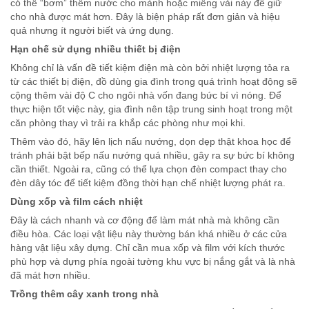
có thể “bơm” thêm nước cho mành hoặc miếng vải này để giữ
cho nhà được mát hơn. Đây là biện pháp rất đơn giản và hiệu
quả nhưng ít người biết và ứng dụng.
Hạn chế sử dụng nhiều thiết bị điện
Không chỉ là vấn đề tiết kiệm điện mà còn bởi nhiệt lượng tỏa ra
từ các thiết bị điện, đồ dùng gia đình trong quá trình hoạt động sẽ
cộng thêm vài độ C cho ngôi nhà vốn đang bức bí vì nóng. Để
thực hiện tốt việc này, gia đình nên tập trung sinh hoạt trong một
căn phòng thay vì trải ra khắp các phòng như mọi khi.
Thêm vào đó, hãy lên lịch nấu nướng, dọn dẹp thật khoa học để
tránh phải bật bếp nấu nướng quá nhiều, gây ra sự bức bí không
cần thiết. Ngoài ra, cũng có thể lựa chọn đèn compact thay cho
đèn dây tóc để tiết kiệm đồng thời hạn chế nhiệt lượng phát ra.
Dùng xốp và film cách nhiệt
Đây là cách nhanh và cơ động để làm mát nhà mà không cần
điều hòa. Các loại vật liệu này thường bán khá nhiều ở các cửa
hàng vật liệu xây dựng. Chỉ cần mua xốp và film với kích thước
phù hợp và dựng phía ngoài tường khu vực bị nắng gắt và là nhà
đã mát hơn nhiều.
Trồng thêm cây xanh trong nhà