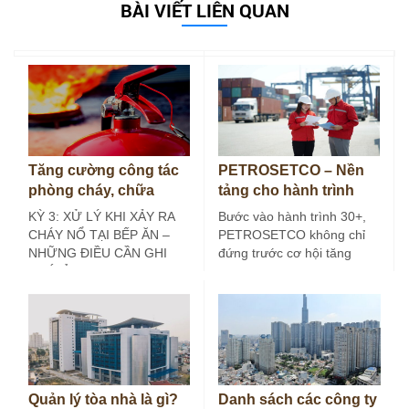
BÀI VIẾT LIÊN QUAN
Tăng cường công tác
PETROSETCO – Nền
phòng cháy, chữa
tảng cho hành trình
cháy tại bếp ăn công
30+
KỲ 3: XỬ LÝ KHI XẢY RA
Bước vào hành trình 30+,
nghiệp (Kỳ 3)
CHÁY NỔ TẠI BẾP ĂN –
PETROSETCO không chỉ
NHỮNG ĐIỀU CẦN GHI
đứng trước cơ hội tăng
NHỚ Ở các…
trưởng mới, mà còn đứng
trước yêu…
Quản lý tòa nhà là gì?
Danh sách các công ty