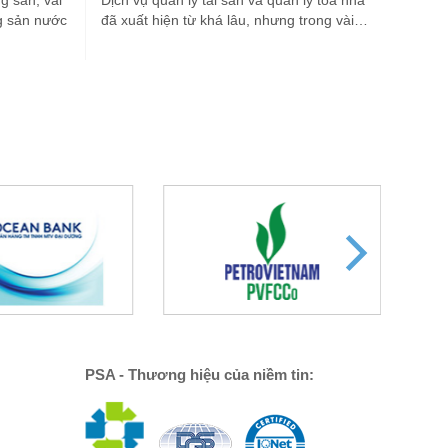
g sản, vài
Dịch vụ quản lý tài sản và quản lý tòa nhà
g sản nước
đã xuất hiện từ khá lâu, nhưng trong vài…
PSA - Thương hiệu của niềm tin: