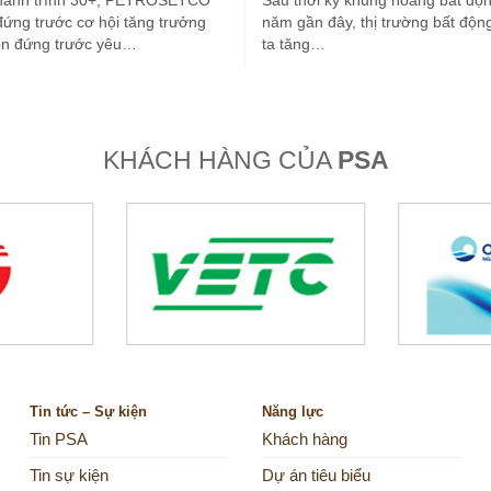
hành trình 30+, PETROSETCO
Sau thời kỳ khủng hoảng bất độn
đứng trước cơ hội tăng trưởng
năm gần đây, thị trường bất độn
òn đứng trước yêu…
ta tăng…
KHÁCH HÀNG CỦA
PSA
Tin tức – Sự kiện
Năng lực
Tin PSA
Khách hàng
Tin sự kiện
Dự án tiêu biểu