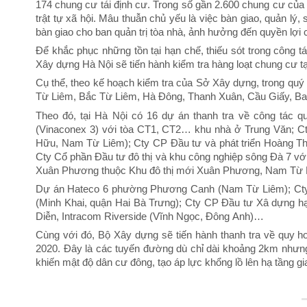
174 chung cư tái định cư. Trong số gần 2.600 chung cư của
trật tự xã hội. Mâu thuẫn chủ yếu là việc bàn giao, quản lý
bàn giao cho ban quản trị tòa nhà, ảnh hưởng đến quyền lợ
Để khắc phục những tồn tại hạn chế, thiếu sót trong công 
Xây dựng Hà Nội sẽ tiến hành kiểm tra hàng loạt chung cư tạ
Cụ thể, theo kế hoạch kiểm tra của Sở Xây dựng, trong quý 
Từ Liêm, Bắc Từ Liêm, Hà Đông, Thanh Xuân, Cầu Giấy, Ba 
Theo đó, tại Hà Nội có 16 dự án thanh tra về công tác q
(Vinaconex 3) với tòa CT1, CT2… khu nhà ở Trung Văn; 
Hữu, Nam Từ Liêm); Cty CP Đầu tư và phát triển Hoàng Thà
Cty Cổ phần Đầu tư đô thị và khu công nghiệp sông Đà 7 
Xuân Phương thuộc Khu đô thị mới Xuân Phương, Nam Từ 
Dự án Hateco 6 phường Phương Canh (Nam Từ Liêm); Cty 
(Minh Khai, quận Hai Bà Trưng); Cty CP Đầu tư Xâ dựng hạ
Diễn, Intracom Riverside (Vĩnh Ngọc, Đông Anh)…
Cùng với đó, Bộ Xây dựng sẽ tiến hành thanh tra về quy 
2020. Đây là các tuyến đường dù chỉ dài khoảng 2km nhưng
khiến mật độ dân cư đông, tạo áp lực khổng lồ lên hạ tầng gi