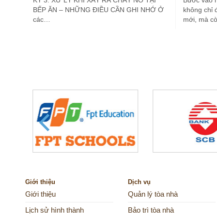
KỲ 3: XỬ LÝ KHI XẢY RA CHÁY NỔ TẠI
Bước vào 
BẾP ĂN – NHỮNG ĐIỀU CẦN GHI NHỚ Ở
không chỉ 
các…
mới, mà c
Giới thiệu
Dịch vụ
Giới thiệu
Quản lý tòa nhà
Lịch sử hình thành
Bảo trì tòa nhà