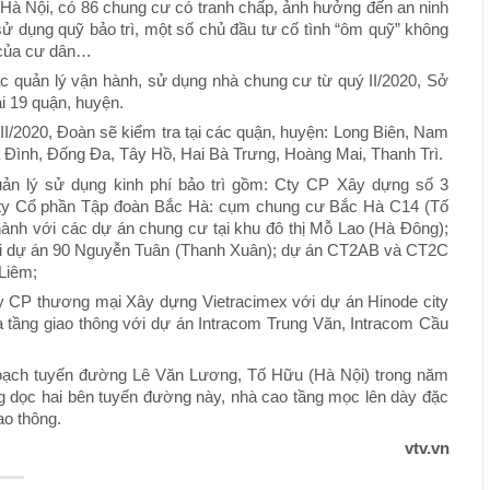
 Hà Nội, có 86 chung cư có tranh chấp, ảnh hưởng đến an ninh
, sử dụng quỹ bảo trì, một số chủ đầu tư cố tình “ôm quỹ” không
i của cư dân…
tác quản lý vận hành, sử dụng nhà chung cư từ quý II/2020, Sở
i 19 quận, huyện.
II/2020, Đoàn sẽ kiểm tra tại các quận, huyện: Long Biên, Nam
Đình, Đống Đa, Tây Hồ, Hai Bà Trưng, Hoàng Mai, Thanh Trì.
uản lý sử dụng kinh phí bảo trì gồm: Cty CP Xây dựng số 3
Cty Cổ phần Tập đoàn Bắc Hà: cụm chung cư Bắc Hà C14 (Tố
nh với các dự án chung cư tại khu đô thị Mỗ Lao (Hà Đông);
với dự án 90 Nguyễn Tuân (Thanh Xuân); dự án CT2AB và CT2C
Liêm;
CP thương mại Xây dựng Vietracimex với dự án Hinode city
 tầng giao thông với dự án Intracom Trung Văn, Intracom Cầu
hoạch tuyến đường Lê Văn Lương, Tố Hữu (Hà Nội) trong năm
 dọc hai bên tuyến đường này, nhà cao tầng mọc lên dày đặc
ao thông.
vtv.vn