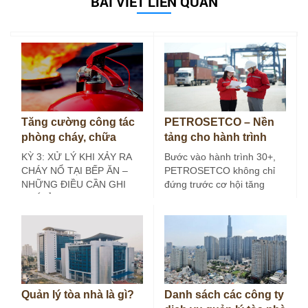
BÀI VIẾT LIÊN QUAN
Tăng cường công tác
PETROSETCO – Nền
phòng cháy, chữa
tảng cho hành trình
cháy tại bếp ăn công
30+
KỲ 3: XỬ LÝ KHI XẢY RA
Bước vào hành trình 30+,
nghiệp (Kỳ 3)
CHÁY NỔ TẠI BẾP ĂN –
PETROSETCO không chỉ
NHỮNG ĐIỀU CẦN GHI
đứng trước cơ hội tăng
NHỚ Ở các…
trưởng mới, mà còn đứng
trước yêu…
Quản lý tòa nhà là gì?
Danh sách các công ty