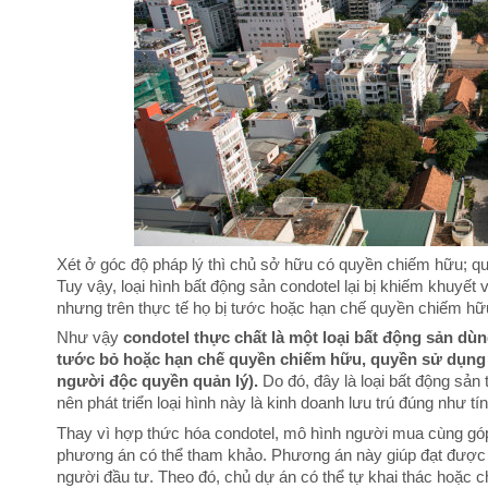
Xét ở góc độ pháp lý thì chủ sở hữu có quyền chiếm hữu; qu
Tuy vậy, loại hình bất động sản condotel lại bị khiếm khuyế
nhưng trên thực tế họ bị tước hoặc hạn chế quyền chiếm hữ
Như vậy
condotel thực chất là một loại bất động sản dùn
tước bỏ hoặc hạn chế quyền chiếm hữu, quyền sử dụng 
người độc quyền quản lý).
Do đó, đây là loại bất động sản 
nên phát triển loại hình này là kinh doanh lưu trú đúng như tí
Thay vì hợp thức hóa condotel, mô hình người mua cùng góp
phương án có thể tham khảo. Phương án này giúp đạt được m
người đầu tư. Theo đó, chủ dự án có thể tự khai thác hoặc 