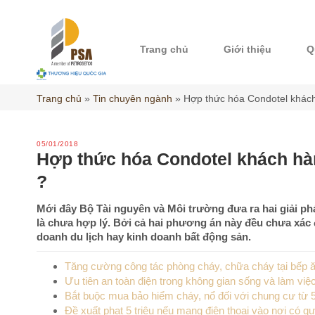
Skip
to
content
Trang chủ
Giới thiệu
Q
Trang chủ
»
Tin chuyên ngành
»
Hợp thức hóa Condotel khách
05/01/2018
Hợp thức hóa Condotel khách hà
?
Mới đây Bộ Tài nguyên và Môi trường đưa ra hai giải ph
là chưa hợp lý. Bởi cả hai phương án này đều chưa xác 
doanh du lịch hay kinh doanh bất động sản.
Tăng cường công tác phòng cháy, chữa cháy tại bếp ă
Ưu tiên an toàn điện trong không gian sống và làm việ
Bắt buộc mua bảo hiểm cháy, nổ đối với chung cư từ 5 
Đề xuất phạt 5 triệu nếu mang điện thoại vào nơi có q