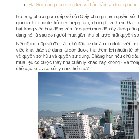
Hà Nội: nâng cao năng lực và bảo đảm an toàn phòng
Rõ ràng phương án cấp sổ đỏ (Giấy chứng nhận quyền sử dụn
giao dịch condotel trở nên hợp pháp, không bị vô hiệu. Đặc 
hút trong việc huy động vốn từ người mua để xây dựng công 
đáng nói là sau đó người mua gần như bị tước mất quyền sở
Nếu được cấp sổ đỏ, các chủ đầu tư dự án condotel với tư c
việc khai thác sử dụng lại còn được thu thêm lợi nhuận từ p
về quyền sở hữu và quyền sử dụng. Chẳng hạn nếu chủ đầu 
mua liệu có được thay nhà quản lý khác hay không? Và tro
chỗ đậu xe… sẽ xử lý như thế nào?