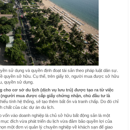
yền sử dụng và quyền định đoạt tài sản theo pháp luật dân sự.
t về quyền sở hữu. Cụ thể, trên giấy tờ, người mua được sở hữu
u, quyền sử dụng.
g cho cơ sở du lịch (dịch vụ lưu trú) được tạo ra từ việc
(người mua được cấp giấy chứng nhận, chủ đầu tư là
thiếu tính hệ thống, sẽ tạo thêm bất ổn và tranh chấp. Do đó chỉ
nh chất của các dự án du lịch.
 vốn vào doanh nghiệp là chủ sở hữu bất động sản là một
ục đích vừa phát triển du lịch vừa đảm bảo quyền lợi của
chọn một đơn vị quản lý chuyên nghiệp về khách sạn để giao