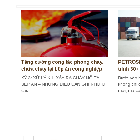
Tăng cường công tác phòng cháy,
PETROSE
chữa cháy tại bếp ăn công nghiệp
trình 30+
(Kỳ 3)
KỲ 3: XỬ LÝ KHI XẢY RA CHÁY NỔ TẠI
Bước vào 
BẾP ĂN – NHỮNG ĐIỀU CẦN GHI NHỚ Ở
không chỉ 
các…
mới, mà c