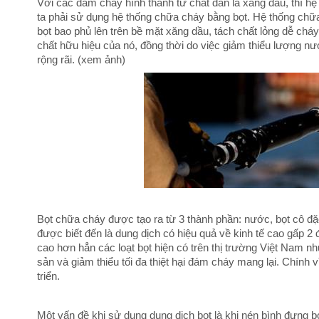
Với các đám cháy hình thành từ chất dẫn là xăng dầu, thì 
ta phải sử dụng hệ thống chữa cháy bằng bọt. Hệ thống chữa
bọt bao phủ lên trên bề mặt xăng dầu, tách chất lỏng dễ cháy 
chất hữu hiệu của nó, đồng thời do việc giảm thiểu lượng n
rộng rãi. (xem ảnh)
Bọt chữa cháy được tạo ra từ 3 thành phần: nước, bọt cô 
được biết đến là dung dịch có hiệu quả về kinh tế cao gấp 2
cao hơn hẳn các loạt bọt hiện có trên thị trường Việt Nam nh
sản và giảm thiểu tối đa thiệt hại đám cháy mang lại. Chín
triển.
Một vấn đề khi sử dụng dung dịch bọt là khi nén bình đựng bọ