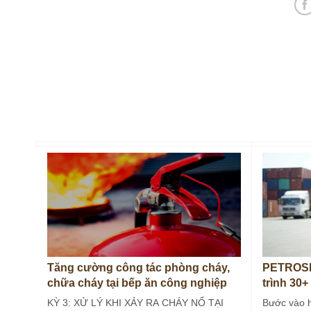
Tăng cường công tác phòng cháy,
PETROSE
chữa cháy tại bếp ăn công nghiệp
trình 30+
(Kỳ 3)
KỲ 3: XỬ LÝ KHI XẢY RA CHÁY NỔ TẠI
Bước vào 