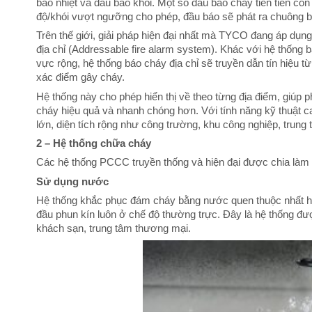
báo nhiệt và đầu báo khói. Một số đầu báo cháy tiên tiến còn
độ/khói vượt ngưỡng cho phép, đầu báo sẽ phát ra chuông b
Trên thế giới, giải pháp hiện đại nhất mà TYCO đang áp dụng
địa chỉ (Addressable fire alarm system). Khác với hệ thống
vực rộng, hệ thống báo cháy địa chỉ sẽ truyền dẫn tín hiệu t
xác điểm gây cháy.
Hệ thống này cho phép hiển thị về theo từng địa điểm, giúp p
cháy hiệu quả và nhanh chóng hơn. Với tính năng kỹ thuật cao
lớn, diện tích rộng như công trường, khu công nghiệp, trun
2 – Hệ thống chữa cháy
Các hệ thống PCCC truyền thống và hiện đại được chia làm 3
Sử dụng nước
Hệ thống khắc phục đám cháy bằng nước quen thuộc nhất hiệ
đầu phun kín luôn ở chế độ thường trực. Đây là hệ thống được
khách sạn, trung tâm thương mại.