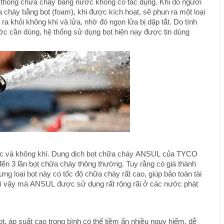
hệ thống chữa cháy bằng nước không có tác dụng. Khi đó người
 cháy bằng bọt (foam), khi được kích hoạt, sẽ phun ra một loại
ra khỏi không khí và lửa, nhờ đó ngọn lửa bị dập tắt. Do tính
ước cần dùng, hệ thống sử dụng bọt hiện nay được tin dùng
đặc và không khí. Dung dịch bọt chữa cháy ANSUL của TYCO
 đến 3 lần bọt chữa cháy thông thường. Tuy rằng có giá thành
ưng loại bọt này có tốc độ chữa cháy rất cao, giúp bảo toàn tài
h vì vậy mà ANSUL được sử dụng rất rộng rãi ở các nước phát
t, áp suất cao trong bình có thể tiềm ẩn nhiều nguy hiểm, dễ