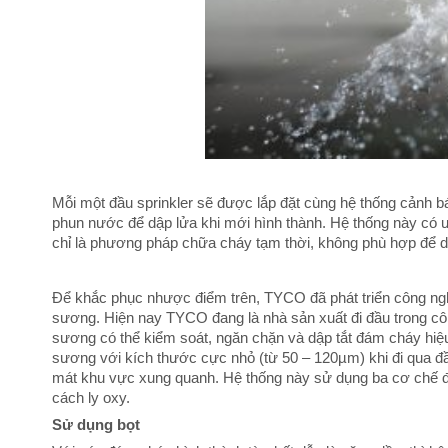
Mỗi một đầu sprinkler sẽ được lắp đặt cùng hệ thống cảnh bá
phun nước để dập lửa khi mới hình thành. Hệ thống này có ư
chỉ là phương pháp chữa cháy tạm thời, không phù hợp để 
Để khắc phục nhược điểm trên, TYCO đã phát triển công ng
sương. Hiện nay TYCO đang là nhà sản xuất đi đầu trong c
sương có thể kiểm soát, ngăn chặn và dập tắt đám cháy hiệ
sương với kích thước cực nhỏ (từ 50 – 120µm) khi đi qua 
mát khu vực xung quanh. Hệ thống này sử dụng ba cơ chế để
cách ly oxy.
Sử dụng bọt