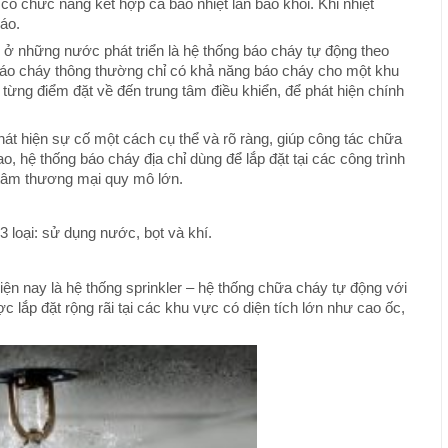
 có chức năng kết hợp cả báo nhiệt lẫn báo khói. Khi nhiệt
áo.
 ở những nước phát triển là hệ thống báo cháy tự động theo
 báo cháy thông thường chỉ có khả năng báo cháy cho một khu
ừ từng điểm đặt về đến trung tâm điều khiển, để phát hiện chính
hát hiện sự cố một cách cụ thể và rõ ràng, giúp công tác chữa
, hệ thống báo cháy địa chỉ dùng để lắp đặt tại các công trình
g tâm thương mại quy mô lớn.
 loại: sử dụng nước, bọt và khí.
n nay là hệ thống sprinkler – hệ thống chữa cháy tự động với
 lắp đặt rộng rãi tại các khu vực có diện tích lớn như cao ốc,