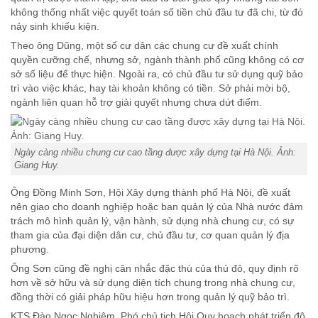
không thống nhất việc quyết toán số tiền chủ đầu tư đã chi, từ đó
nảy sinh khiếu kiện.
Theo ông Dũng, một số cư dân các chung cư đề xuất chính
quyền cưỡng chế, nhưng sở, ngành thành phố cũng không có cơ
sở số liệu để thực hiện. Ngoài ra, có chủ đầu tư sử dụng quỹ bảo
trì vào việc khác, hay tài khoản không có tiền. Sở phải mời bộ,
ngành liên quan hỗ trợ giải quyết nhưng chưa dứt điểm.
Ngày càng nhiều chung cư cao tầng được xây dựng tại Hà Nội. Ảnh:
Giang Huy.
Ông Đồng Minh Sơn, Hội Xây dựng thành phố Hà Nội, đề xuất
nên giao cho doanh nghiệp hoặc ban quản lý của Nhà nước đảm
trách mô hình quản lý, vận hành, sử dụng nhà chung cư, có sự
tham gia của đại diện dân cư, chủ đầu tư, cơ quan quản lý địa
phương.
Ông Sơn cũng đề nghị cân nhắc đặc thù của thủ đô, quy định rõ
hơn về sở hữu và sử dụng diện tích chung trong nhà chung cư,
đồng thời có giải pháp hữu hiệu hơn trong quản lý quỹ bảo trì.
KTS Đào Ngọc Nghiêm, Phó chủ tịch Hội Quy hoạch phát triển đô