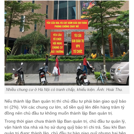
Nhiều chung cư ở Hà Nội có tranh chấp, khiếu kiện. Ảnh: Hoài Thu.
Nếu thành lập Ban quản trị thì chủ đầu tư phải bàn giao quỹ bảo
trì (2%). Với các chung cư lớn, số tiền quỹ lên đến hàng trăm tỷ
đồng nên chủ đầu tư không muốn thành lập Ban quản trị.
Trong thời gian chưa thành lập Ban quản trị, chủ đầu tư quản lý,
vận hành tòa nhà và họ sử dụng quỹ bảo trì chi trả. Sau khi Ban
quản trị được thành lập, chủ đầu tư bàn giao quỹ nhưng hai bên