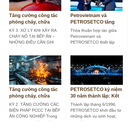
Tăng cường công tác
Petrovietnam và
phòng cháy, chữa
PETROSETCO tăng
cháy tại bếp ăn công
cường liên kết chuỗi
KỲ 3: XỬ LÝ KHI XẢY RA
Thỏa thuận hợp tác giữa
nghiệp (Kỳ 3)
dịch vụ năng lượng
CHÁY NỔ TẠI BẾP ĂN –
Petrovietnam và
NHỮNG ĐIỀU CẦN GHI
PETROSETCO thiết lập
NHỚ Ở các…
khuôn khổ đồng hành chiến
lược, lâu dài, hướng tới…
Tăng cường công tác
PETROSETCO kỷ niệm
phòng cháy, chữa
30 năm thành lập: Kết
cháy tại bếp ăn công
nối giá trị, kiến tạo
KỲ 2: TĂNG CƯỜNG CÁC
Thành lập tháng 6/1996,
nghiệp (Kỳ 2)
tương lai
BIỆN PHÁP PCCC TẠI BẾP
PETROSETCO khởi đầu từ
ĂN CÔNG NGHIỆP Trong
những dịch vụ sinh hoạt,
kỳ trước, bài viết đã đề…
đời sống và du lịch phục
vụ…