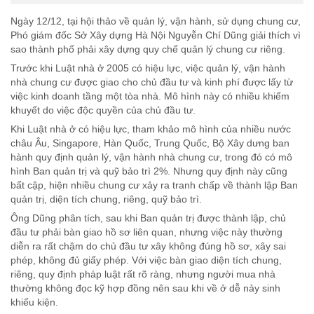
Ngày 12/12, tại hội thảo về quản lý, vận hành, sử dụng chung cư,
Phó giám đốc Sở Xây dựng Hà Nội Nguyễn Chí Dũng giải thích vì
sao thành phố phải xây dựng quy chế quản lý chung cư riêng.
Trước khi Luật nhà ở 2005 có hiệu lực, việc quản lý, vận hành
nhà chung cư được giao cho chủ đầu tư và kinh phí được lấy từ
việc kinh doanh tầng một tòa nhà. Mô hình này có nhiều khiếm
khuyết do việc độc quyền của chủ đầu tư.
Khi Luật nhà ở có hiệu lực, tham khảo mô hình của nhiều nước
châu Âu, Singapore, Hàn Quốc, Trung Quốc, Bộ Xây dưng ban
hành quy định quản lý, vận hành nhà chung cư, trong đó có mô
hình Ban quản trị và quỹ bảo trì 2%. Nhưng quy định này cũng
bất cập, hiện nhiều chung cư xảy ra tranh chấp về thành lập Ban
quản trị, diện tích chung, riêng, quỹ bảo trì.
Ông Dũng phân tích, sau khi Ban quản trị được thành lập, chủ
đầu tư phải bàn giao hồ sơ liên quan, nhưng việc này thường
diễn ra rất chậm do chủ đầu tư xây không đúng hồ sơ, xây sai
phép, không đủ giấy phép. Với việc bàn giao diện tích chung,
riêng, quy định pháp luật rất rõ ràng, nhưng người mua nhà
thường không đọc kỹ hợp đồng nên sau khi về ở dễ nảy sinh
khiếu kiện.