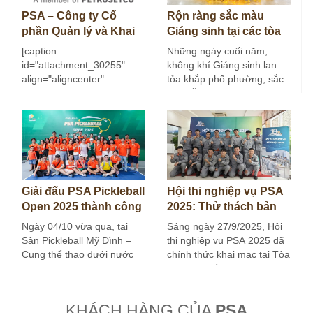
PSA – Công ty Cổ
Rộn ràng sắc màu
phần Quản lý và Khai
Giáng sinh tại các tòa
thác Tài sản Dầu khí…
nhà do PSA quản lý
[caption
Những ngày cuối năm,
id="attachment_30255"
không khí Giáng sinh lan
align="aligncenter"
tỏa khắp phố phường, sắc
width="400"] Logo Công ty
màu lễ hội mang đến
PSA[/caption] Công ty Cổ
nhịp…
phần Quản lý và Khai thác
Tài sản Dầu…
Giải đấu PSA Pickleball
Hội thi nghiệp vụ PSA
Open 2025 thành công
2025: Thử thách bản
tốt đẹp
lĩnh – Nâng tầm
Ngày 04/10 vừa qua, tại
Sáng ngày 27/9/2025, Hội
chuyên môn
Sân Pickleball Mỹ Đình –
thi nghiệp vụ PSA 2025 đã
Cung thể thao dưới nước
chính thức khai mạc tại Tòa
Mỹ Đình, Hà Nội, Giải…
nhà Viện Dầu khí…
KHÁCH HÀNG CỦA
PSA