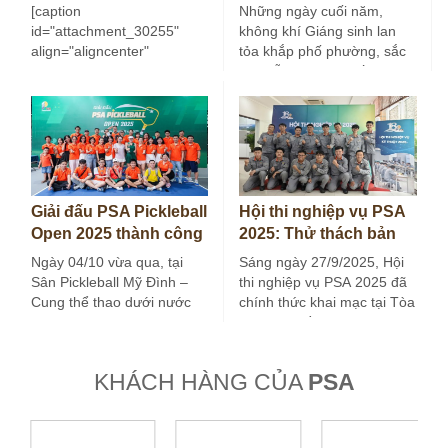
thác Tài sản Dầu khí…
nhà do PSA quản lý
[caption
Những ngày cuối năm,
id="attachment_30255"
không khí Giáng sinh lan
align="aligncenter"
tỏa khắp phố phường, sắc
width="400"] Logo Công ty
màu lễ hội mang đến
PSA[/caption] Công ty Cổ
nhịp…
phần Quản lý và Khai thác
Tài sản Dầu…
Giải đấu PSA Pickleball
Hội thi nghiệp vụ PSA
Open 2025 thành công
2025: Thử thách bản
tốt đẹp
lĩnh – Nâng tầm
Ngày 04/10 vừa qua, tại
Sáng ngày 27/9/2025, Hội
chuyên môn
Sân Pickleball Mỹ Đình –
thi nghiệp vụ PSA 2025 đã
Cung thể thao dưới nước
chính thức khai mạc tại Tòa
Mỹ Đình, Hà Nội, Giải…
nhà Viện Dầu khí…
KHÁCH HÀNG CỦA
PSA