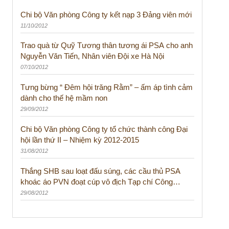
Chi bộ Văn phòng Công ty kết nạp 3 Đảng viên mới
11/10/2012
Trao quà từ Quỹ Tương thân tương ái PSA cho anh
Nguyễn Văn Tiến, Nhân viên Đội xe Hà Nội
07/10/2012
Tưng bừng “ Đêm hội trăng Rằm” – ấm áp tình cảm
dành cho thế hệ mầm non
29/09/2012
Chi bộ Văn phòng Công ty tổ chức thành công Đại
hội lần thứ II – Nhiệm kỳ 2012-2015
31/08/2012
Thắng SHB sau loạt đấu súng, các cầu thủ PSA
khoác áo PVN đoạt cúp vô địch Tạp chí Công
nghiệp lần thứ nhất
29/08/2012