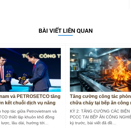
BÀI VIẾT LIÊN QUAN
etnam và PETROSETCO tăng
Tăng cường công tác phòn
ên kết chuỗi dịch vụ năng
chữa cháy tại bếp ăn công
(Kỳ 2)
 hợp tác giữa Petrovietnam và
KỲ 2: TĂNG CƯỜNG CÁC BIỆN
O thiết lập khuôn khổ đồng
PCCC TẠI BẾP ĂN CÔNG NGHIỆ
 lược, lâu dài, hướng tới…
kỳ trước, bài viết đã đề…