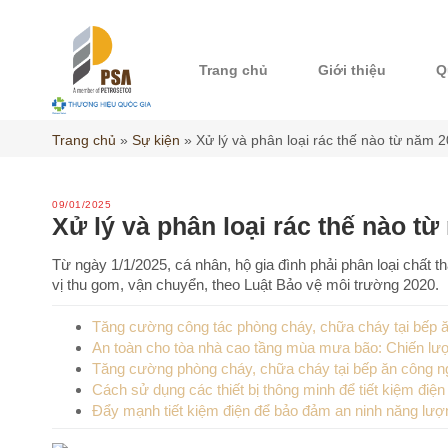
Skip
to
content
Trang chủ
Giới thiệu
Q
Trang chủ
»
Sự kiện
»
Xử lý và phân loại rác thế nào từ năm 
09/01/2025
Xử lý và phân loại rác thế nào t
Từ ngày 1/1/2025, cá nhân, hộ gia đình phải phân loại chất t
vị thu gom, vận chuyển, theo Luật Bảo vệ môi trường 2020.
Tăng cường công tác phòng cháy, chữa cháy tại bếp ă
An toàn cho tòa nhà cao tầng mùa mưa bão: Chiến lượ
Tăng cường phòng cháy, chữa cháy tại bếp ăn công ng
Cách sử dụng các thiết bị thông minh để tiết kiệm điệ
Đẩy mạnh tiết kiệm điện để bảo đảm an ninh năng lượ