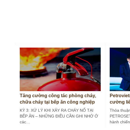
Tăng cường công tác phòng cháy,
Petrovi
chữa cháy tại bếp ăn công nghiệp
cường li
(Kỳ 3)
lượng
KỲ 3: XỬ LÝ KHI XẢY RA CHÁY NỔ TẠI
Thỏa thuận
BẾP ĂN – NHỮNG ĐIỀU CẦN GHI NHỚ Ở
PETROSETC
các…
hành chiến