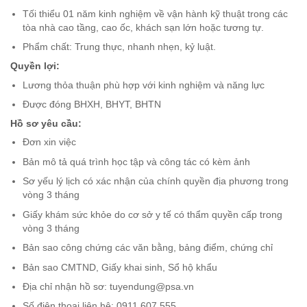
Tối thiểu 01 năm kinh nghiệm về vận hành kỹ thuật trong các
tòa nhà cao tầng, cao ốc, khách sạn lớn hoặc tương tự.
Phẩm chất: Trung thực, nhanh nhẹn, kỷ luật.
Quyền lợi:
Lương thỏa thuận phù hợp với kinh nghiệm và năng lực
Được đóng BHXH, BHYT, BHTN
Hồ sơ yêu cầu:
Đơn xin việc
Bản mô tả quá trình học tập và công tác có kèm ảnh
Sơ yếu lý lịch có xác nhận của chính quyền địa phương trong
vòng 3 tháng
Giấy khám sức khỏe do cơ sở y tế có thẩm quyền cấp trong
vòng 3 tháng
Bản sao công chứng các văn bằng, bảng điểm, chứng chỉ
Bản sao CMTND, Giấy khai sinh, Sổ hộ khẩu
Địa chỉ nhận hồ sơ: tuyendung@psa.vn
Số điện thoại liên hệ: 0911.607.555