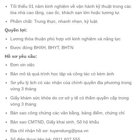
Tối thiểu 01 năm kinh nghiệm về vận hành kỹ thuật trong các
tòa nhà cao tầng, cao ốc, khách sạn lớn hoặc tương tự.
Phẩm chất: Trung thực, nhanh nhẹn, kỷ luật.
Quyền lợi:
Lương thỏa thuận phù hợp với kinh nghiệm và năng lực
Được đóng BHXH, BHYT, BHTN
Hồ sơ yêu cầu:
Đơn xin việc
Bản mô tả quá trình học tập và công tác có kèm ảnh
Sơ yếu lý lịch có xác nhận của chính quyền địa phương trong
vòng 3 tháng
Giấy khám sức khỏe do cơ sở y tế có thẩm quyền cấp trong
vòng 3 tháng
Bản sao công chứng các văn bằng, bảng điểm, chứng chỉ
Bản sao CMTND, Giấy khai sinh, Sổ hộ khẩu
Địa chỉ nhận hồ sơ: tuyendung@psa.vn
Số điện thoại liên hệ: 0911.607.555