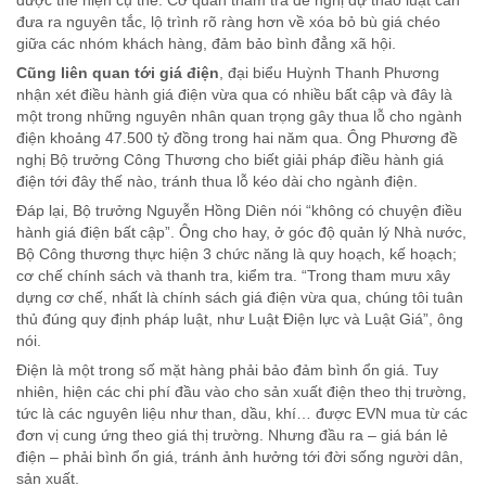
đưa ra nguyên tắc, lộ trình rõ ràng hơn về xóa bỏ bù giá chéo
giữa các nhóm khách hàng, đảm bảo bình đẳng xã hội.
Cũng liên quan tới giá điện
, đại biểu Huỳnh Thanh Phương
nhận xét điều hành giá điện vừa qua có nhiều bất cập và đây là
một trong những nguyên nhân quan trọng gây thua lỗ cho ngành
điện khoảng 47.500 tỷ đồng trong hai năm qua. Ông Phương đề
nghị Bộ trưởng Công Thương cho biết giải pháp điều hành giá
điện tới đây thế nào, tránh thua lỗ kéo dài cho ngành điện.
Đáp lại, Bộ trưởng Nguyễn Hồng Diên nói “không có chuyện điều
hành giá điện bất cập”. Ông cho hay, ở góc độ quản lý Nhà nước,
Bộ Công thương thực hiện 3 chức năng là quy hoạch, kế hoạch;
cơ chế chính sách và thanh tra, kiểm tra. “Trong tham mưu xây
dựng cơ chế, nhất là chính sách giá điện vừa qua, chúng tôi tuân
thủ đúng quy định pháp luật, như Luật Điện lực và Luật Giá”, ông
nói.
Điện là một trong số mặt hàng phải bảo đảm bình ổn giá. Tuy
nhiên, hiện các chi phí đầu vào cho sản xuất điện theo thị trường,
tức là các nguyên liệu như than, dầu, khí… được EVN mua từ các
đơn vị cung ứng theo giá thị trường. Nhưng đầu ra – giá bán lẻ
điện – phải bình ổn giá, tránh ảnh hưởng tới đời sống người dân,
sản xuất.