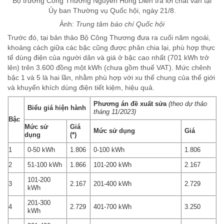
Bộ trưởng Công Thương Nguyễn Hồng Diên trả lời chất vấn tại
Ủy ban Thường vụ Quốc hội, ngày 21/8.
Ảnh:
Trung tâm báo chí Quốc hội
Trước đó, tại bản thảo Bộ Công Thương đưa ra cuối năm ngoái,
khoảng cách giữa các bậc cũng được phân chia lại, phù hợp thực
tế dùng điện của người dân và giá ở bậc cao nhất (701 kWh trở
lên) trên 3.600 đồng một kWh (chưa gồm thuế VAT). Mức chênh
bậc 1 và 5 là hai lần, nhằm phù hợp với xu thế chung của thế giới
và khuyến khích dùng điện tiết kiệm, hiệu quả.
Phương án đề xuất sửa
(theo dự thảo
Biểu giá hiện hành
tháng 11/2023)
Bậc
Mức sử
Giá
Mức sử dụng
Giá
dụng
(*)
1
0-50 kWh
1.806
0-100 kWh
1.806
2
51-100 kWh
1.866
101-200 kWh
2.167
101-200
3
2.167
201-400 kWh
2.729
kWh
201-300
4
2.729
401-700 kWh
3.250
kWh