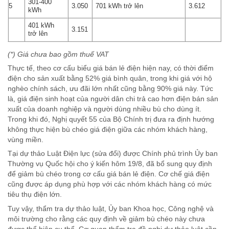
301-400
5
3.050
701 kWh trở lên
3.612
kWh
401 kWh
3.151
trở lên
(*) Giá chưa bao gồm thuế VAT
Thực tế, theo cơ cấu biểu giá bán lẻ điện hiện nay, có thời điểm
điện cho sản xuất bằng 52% giá bình quân, trong khi giá với hộ
nghèo chính sách, ưu đãi lớn nhất cũng bằng 90% giá này. Tức
là, giá điện sinh hoạt của người dân chi trả cao hơn điện bán sản
xuất của doanh nghiệp và người dùng nhiều bù cho dùng ít.
Trong khi đó, Nghị quyết 55 của Bộ Chính trị đưa ra định hướng
không thực hiện bù chéo giá điện giữa các nhóm khách hàng,
vùng miền.
Tại dự thảo Luật Điện lực (sửa đổi) được Chính phủ trình Ủy ban
Thường vụ Quốc hội cho ý kiến hôm 19/8, đã bổ sung quy định
để giảm bù chéo trong cơ cấu giá bán lẻ điện. Cơ chế giá điện
cũng được áp dụng phù hợp với các nhóm khách hàng có mức
tiêu thụ điện lớn.
Tuy vậy, thẩm tra dự thảo luật, Ủy ban Khoa học, Công nghệ và
môi trường cho rằng các quy định về giảm bù chéo này chưa
được thể hiện cụ thể. Cơ quan thẩm tra đề nghị dự thảo luật cần