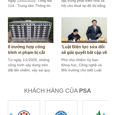
ngày 12/02/2025, Tổng đài
tập trung phát triển nhà xã
114 - Trung tâm Thông tin
hội cho thuê tại đô thị bằng
Chỉ huy Công an Thành…
vốn đầu…
8 trường hợp công
‘Luật Điện lực sửa đổi
trình vi phạm bị cắt
sẽ giải quyết bất cập về
điện nước ở Hà Nội
giá điện’
Từ ngày 1/1/2025, những
Phó chủ nhiệm Ủy ban
công trình xây dựng trên
Khoa học, Công nghệ và
đất lấn chiếm, xây sai quy
Môi trường cho biết Luật
hoạch, vi phạm quy định…
Điện lực sửa đổi dự…
KHÁCH HÀNG CỦA
PSA