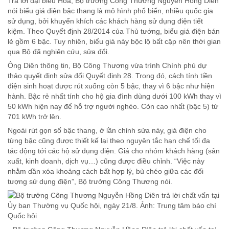
Trả lời đại biểu Hòa, Bộ trưởng Công Thương Nguyễn Hồng Diên
nói biểu giá điện bậc thang là mô hình phổ biến, nhiều quốc gia
sử dụng, bởi khuyến khích các khách hàng sử dụng điện tiết
kiệm. Theo Quyết định 28/2014 của Thủ tướng, biểu giá điện bán
lẻ gồm 6 bậc. Tuy nhiên, biểu giá này bộc lộ bất cập nên thời gian
qua Bộ đã nghiên cứu, sửa đổi.
Ông Diên thông tin, Bộ Công Thương vừa trình Chính phủ dự
thảo quyết định sửa đổi Quyết định 28. Trong đó, cách tính tiền
điện sinh hoạt được rút xuống còn 5 bậc, thay vì 6 bậc như hiện
hành. Bậc rẻ nhất tính cho hộ gia đình dùng dưới 100 kWh thay vì
50 kWh hiện nay để hỗ trợ người nghèo. Còn cao nhất (bậc 5) từ
701 kWh trở lên.
Ngoài rút gọn số bậc thang, ở lần chỉnh sửa này, giá điện cho
từng bậc cũng được thiết kế lại theo nguyên tắc hạn chế tối đa
tác động tới các hộ sử dụng điện. Giá cho nhóm khách hàng (sản
xuất, kinh doanh, dịch vụ…) cũng được điều chỉnh. “Việc này
nhằm dần xóa khoảng cách bất hợp lý, bù chéo giữa các đối
tượng sử dụng điện”, Bộ trưởng Công Thương nói.