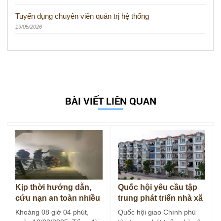
Tuyển dụng chuyên viên quản trị hệ thống
19/05/2026
BÀI VIẾT LIÊN QUAN
Kịp thời hướng dẫn,
Quốc hội yêu cầu tập
cứu nạn an toàn nhiều
trung phát triển nhà xã
người tại vụ cháy tòa
hội cho thuê
Khoảng 08 giờ 04 phút,
Quốc hội giao Chính phủ
nhà…