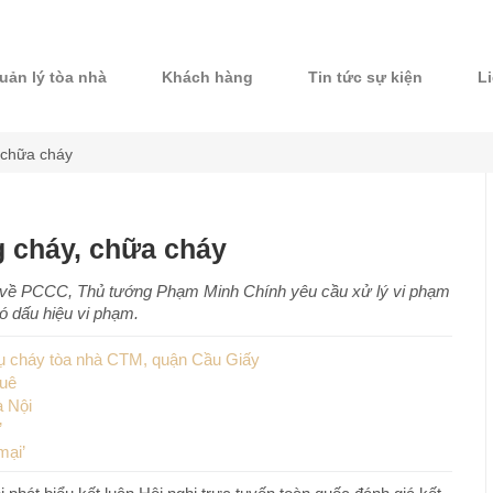
uản lý tòa nhà
Khách hàng
Tin tức sự kiện
L
, chữa cháy
g cháy, chữa cháy
lý về PCCC, Thủ tướng Phạm Minh Chính yêu cầu xử lý vi phạm
ó dấu hiệu vi phạm.
 vụ cháy tòa nhà CTM, quận Cầu Giấy
huê
à Nội
’
mại’