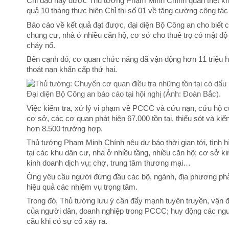
Chỉ đạo này được Thủ tướng Phạm Minh Chính quán triệt khi p
quả 10 tháng thực hiện Chỉ thị số 01 về tăng cường công tá
Báo cáo về kết quả đạt được, đại diện Bộ Công an cho biết c
chung cư, nhà ở nhiều căn hộ, cơ sở cho thuê trọ có mật độ
cháy nổ.
Bên cạnh đó, cơ quan chức năng đã vận động hơn 11 triệu hộ g
thoát nạn khẩn cấp thứ hai.
Đại diện Bộ Công an báo cáo tại hội nghị (Ảnh: Đoàn Bắc).
Việc kiểm tra, xử lý vi phạm về PCCC và cứu nạn, cứu hộ cũ
cơ sở, các cơ quan phát hiện 67.000 tồn tại, thiếu sót và ki
hơn 8.500 trường hợp.
Thủ tướng Phạm Minh Chính nêu dự báo thời gian tới, tình hìn
tại các khu dân cư, nhà ở nhiều tầng, nhiều căn hộ; cơ sở ki
kinh doanh dịch vụ; chợ, trung tâm thương mại…
Ông yêu cầu người đứng đầu các bộ, ngành, địa phương phải th
hiệu quả các nhiệm vụ trọng tâm.
Trong đó, Thủ tướng lưu ý cần đẩy mạnh tuyên truyền, vận 
của người dân, doanh nghiệp trong PCCC; huy động các ngu
cầu khi có sự cố xảy ra.