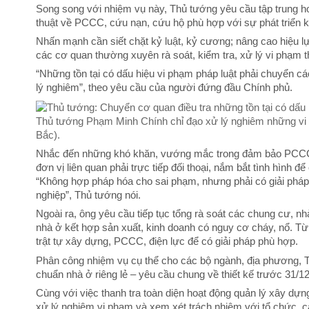
Song song với nhiệm vụ này, Thủ tướng yêu cầu tập trung ho
thuật về PCCC, cứu nạn, cứu hộ phù hợp với sự phát triển ki
Nhấn mạnh cần siết chặt kỷ luật, kỷ cương; nâng cao hiệu 
các cơ quan thường xuyên rà soát, kiểm tra, xử lý vi phạm t
“Những tồn tại có dấu hiệu vi phạm pháp luật phải chuyển các
lý nghiêm”, theo yêu cầu của người đứng đầu Chính phủ.
Thủ tướng Phạm Minh Chính chỉ đạo xử lý nghiêm những vi
Bắc).
Nhắc đến những khó khăn, vướng mắc trong đảm bảo PCCC 
đơn vị liên quan phải trực tiếp đối thoại, nắm bắt tình hình 
“Không hợp pháp hóa cho sai phạm, nhưng phải có giải phá
nghiệp”, Thủ tướng nói.
Ngoài ra, ông yêu cầu tiếp tục tổng rà soát các chung cư, n
nhà ở kết hợp sản xuất, kinh doanh có nguy cơ cháy, nổ. Từ 
trật tự xây dựng, PCCC, điện lực để có giải pháp phù hợp.
Phân công nhiệm vụ cụ thể cho các bộ ngành, địa phương, 
chuẩn nhà ở riêng lẻ – yêu cầu chung về thiết kế trước 31/12
Cùng với việc thanh tra toàn diện hoạt động quản lý xây dựng
xử lý nghiêm vi phạm và xem xét trách nhiệm với tổ chức, cá