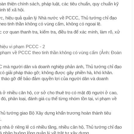
àn thiện chính sách, pháp luật, các tiêu chuẩn, quy chuẩn kỹ
nh tế xã hội.
lực, hiệu quả quản lý Nhà nước về PCCC, Thủ tướng chỉ đạo
heo tinh thần không có vùng cấm, không có ngoại lệ.
 cơ quan thanh tra, kiểm tra, điều tra để xác minh, làm rõ, xử
 phạm về PCCC theo tinh thần không có vùng cấm (Ảnh: Đoàn
mà người dân và doanh nghiệp phản ánh, Thủ tướng chỉ đạo
để có giải pháp tháo gỡ; không được gây phiền hà, khó khăn.
p tháo gỡ để bảo đảm quyền lợi của người dân và doanh
hà ở nhiều căn hộ, cơ sở cho thuê trọ có mật độ người ở cao,
đó, phân loại, đánh giá cụ thể từng nhóm tồn tại, vi phạm về
Thủ tướng giao Bộ Xây dựng khẩn trương hoàn thành tiêu
.
 nhà ở riêng lẻ có nhiều tầng, nhiều căn hộ, Thủ tướng chỉ đạo
 nhân buông lỏng quản lý về trật tự xây dựng.