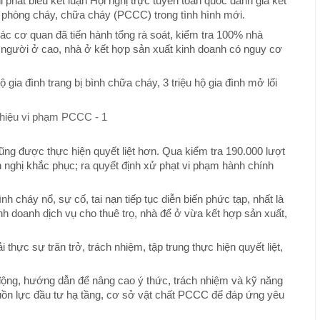
hát biểu kết luận Hội nghị trực tuyến toàn quốc đánh giá kết
c phòng cháy, chữa cháy (PCCC) trong tình hình mới.
ác cơ quan đã tiến hành tổng rà soát, kiểm tra 100% nhà
 người ở cao, nhà ở kết hợp sản xuất kinh doanh có nguy cơ
ia đình trang bị bình chữa cháy, 3 triệu hộ gia đình mở lối
ng được thực hiện quyết liệt hơn. Qua kiểm tra 190.000 lượt
ến nghị khắc phục; ra quyết định xử phạt vi phạm hành chính
h cháy nổ, sự cố, tai nạn tiếp tục diễn biến phức tạp, nhất là
nh doanh dịch vụ cho thuê trọ, nhà để ở vừa kết hợp sản xuất,
ực sự trăn trở, trách nhiệm, tập trung thực hiện quyết liệt,
động, hướng dẫn để nâng cao ý thức, trách nhiệm và kỹ năng
ồn lực đầu tư hạ tầng, cơ sở vật chất PCCC để đáp ứng yêu