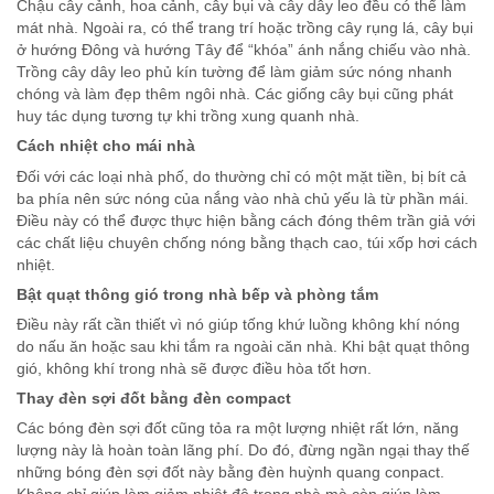
Chậu cây cảnh, hoa cảnh, cây bụi và cây dây leo đều có thể làm
mát nhà. Ngoài ra, có thể trang trí hoặc trồng cây rụng lá, cây bụi
ở hướng Đông và hướng Tây để “khóa” ánh nắng chiếu vào nhà.
Trồng cây dây leo phủ kín tường để làm giảm sức nóng nhanh
chóng và làm đẹp thêm ngôi nhà. Các giống cây bụi cũng phát
huy tác dụng tương tự khi trồng xung quanh nhà.
Cách nhiệt cho mái nhà
Đối với các loại nhà phố, do thường chỉ có một mặt tiền, bị bít cả
ba phía nên sức nóng của nắng vào nhà chủ yếu là từ phần mái.
Điều này có thể được thực hiện bằng cách đóng thêm trần giả với
các chất liệu chuyên chống nóng bằng thạch cao, túi xốp hơi cách
nhiệt.
Bật quạt thông gió trong nhà bếp và phòng tắm
Điều này rất cần thiết vì nó giúp tống khứ luồng không khí nóng
do nấu ăn hoặc sau khi tắm ra ngoài căn nhà. Khi bật quạt thông
gió, không khí trong nhà sẽ được điều hòa tốt hơn.
Thay đèn sợi đốt bằng đèn compact
Các bóng đèn sợi đốt cũng tỏa ra một lượng nhiệt rất lớn, năng
lượng này là hoàn toàn lãng phí. Do đó, đừng ngần ngại thay thế
những bóng đèn sợi đốt này bằng đèn huỳnh quang conpact.
Không chỉ giúp làm giảm nhiệt độ trong nhà mà còn giúp làm