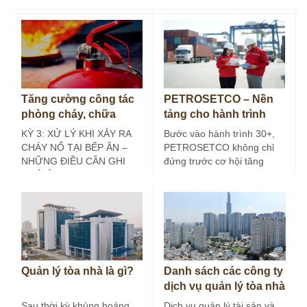
Tăng cường công tác
PETROSETCO – Nền
phòng cháy, chữa
tảng cho hành trình
cháy tại bếp ăn công
30+
KỲ 3: XỬ LÝ KHI XẢY RA
Bước vào hành trình 30+,
nghiệp (Kỳ 3)
CHÁY NỔ TẠI BẾP ĂN –
PETROSETCO không chỉ
NHỮNG ĐIỀU CẦN GHI
đứng trước cơ hội tăng
NHỚ Ở các…
trưởng mới, mà còn đứng
trước yêu…
Quản lý tòa nhà là gì?
Danh sách các công ty
dịch vụ quản lý tòa nhà
tại Hà Nội
Sau thời kỳ khủng hoảng
Dịch vụ quản lý tài sản và