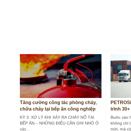
Tăng cường công tác phòng cháy,
PETROSE
chữa cháy tại bếp ăn công nghiệp
trình 30+
(Kỳ 3)
KỲ 3: XỬ LÝ KHI XẢY RA CHÁY NỔ TẠI
Bước vào 
BẾP ĂN – NHỮNG ĐIỀU CẦN GHI NHỚ Ở
không chỉ 
các…
mới, mà c