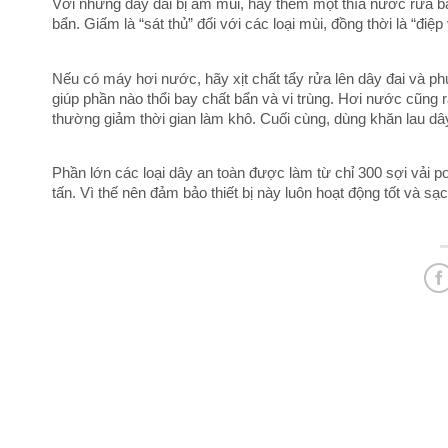
Với những dây đai bị ám mùi, hãy thêm một thìa nước rửa b
bẩn. Giấm là “sát thủ” đối với các loại mùi, đồng thời là “
Nếu có máy hơi nước, hãy xịt chất tẩy rửa lên dây đai và p
giúp phần nào thổi bay chất bẩn và vi trùng. Hơi nước cũng 
thường giảm thời gian làm khô. Cuối cùng, dùng khăn lau dây
Phần lớn các loại dây an toàn được làm từ chỉ 300 sợi vải p
tấn. Vì thế nên đảm bảo thiết bị này luôn hoạt động tốt và sạ