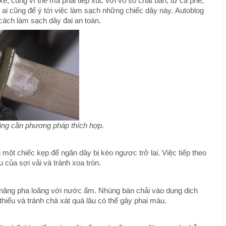
e, cũng vì thế mà phải tiếp xúc với vô số chất bẩn, từ cà phê,
ai cũng để ý tới việc làm sạch những chiếc dây này. Autoblog
ách làm sạch dây đai an toàn.
ũng cần phương pháp thích hợp.
một chiếc kẹp để ngăn dây bị kéo ngược trở lại. Việc tiếp theo
u của sợi vải và tránh xoa tròn.
a năng pha loãng với nước ấm. Nhúng bàn chải vào dung dịch
thiểu và tránh chà xát quá lâu có thể gây phai màu.