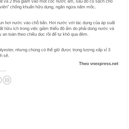
át và 2 thìa giấm vào một cốc nước ấm, sau đó cọ sạch chỗ
điệp viên” chống khuẩn hữu dụng, ngăn ngừa nấm mốc.
hun hơi nước vào chỗ bẩn. Hơi nước với tác dụng của áp suất
rất hữu ích trong việc giảm thiểu độ ẩm do phải dùng nước và
 an toàn theo chiều dọc rồi để tự khô qua đêm.
olyester, nhưng chúng có thể giữ được trọng lượng xấp xỉ 3
ch sẽ.
Theo vnexpress.net