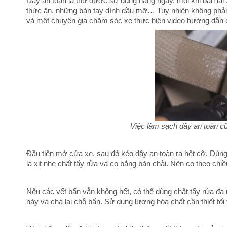
Dây an toàn là thứ được sử dụng hàng ngày, mỗi khi bạn lái x
thức ăn, những bàn tay dính dầu mỡ… Tuy nhiên không phải 
và một chuyên gia chăm sóc xe thực hiện video hướng dẫn c
Việc làm sạch dây an toàn c
Đầu tiên mở cửa xe, sau đó kéo dây an toàn ra hết cỡ. Dùng 
là xịt nhẹ chất tẩy rửa và cọ bằng bàn chải. Nên cọ theo chiề
Nếu các vết bẩn vẫn không hết, có thể dùng chất tẩy rửa đ
này và chà lại chỗ bẩn. Sử dụng lượng hóa chất cần thiết tối 