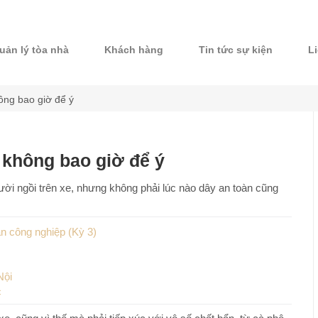
uản lý tòa nhà
Khách hàng
Tin tức sự kiện
L
hông bao giờ để ý
ế không bao giờ để ý
ời ngồi trên xe, nhưng không phải lúc nào dây an toàn cũng
n công nghiệp (Kỳ 3)
Nội
c