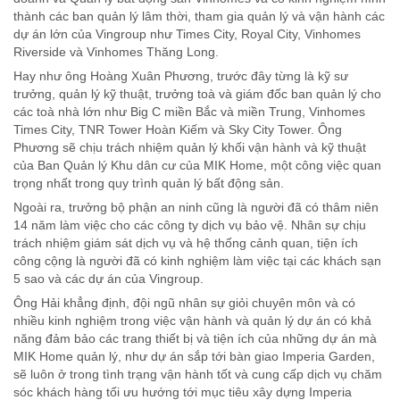
thành các ban quản lý lâm thời, tham gia quản lý và vận hành các
dự án lớn của Vingroup như Times City, Royal City, Vinhomes
Riverside và Vinhomes Thăng Long.
Hay như ông Hoàng Xuân Phương, trước đây từng là kỹ sư
trưởng, quản lý kỹ thuật, trưởng toà và giám đốc ban quản lý cho
các toà nhà lớn như Big C miền Bắc và miền Trung, Vinhomes
Times City, TNR Tower Hoàn Kiếm và Sky City Tower. Ông
Phương sẽ chịu trách nhiệm quản lý khối vận hành và kỹ thuật
của Ban Quản lý Khu dân cư của MIK Home, một công việc quan
trọng nhất trong quy trình quản lý bất động sản.
Ngoài ra, trưởng bộ phận an ninh cũng là người đã có thâm niên
14 năm làm việc cho các công ty dịch vụ bảo vệ. Nhân sự chịu
trách nhiệm giám sát dịch vụ và hệ thống cảnh quan, tiện ích
công cộng là người đã có kinh nghiệm làm việc tại các khách sạn
5 sao và các dự án của Vingroup.
Ông Hải khẳng định, đội ngũ nhân sự giỏi chuyên môn và có
nhiều kinh nghiệm trong việc vận hành và quản lý dự án có khả
năng đảm bảo các trang thiết bị và tiện ích của những dự án mà
MIK Home quản lý, như dự án sắp tới bàn giao Imperia Garden,
sẽ luôn ở trong tình trạng vận hành tốt và cung cấp dịch vụ chăm
sóc khách hàng tối ưu hướng tới mục tiêu xây dựng Imperia