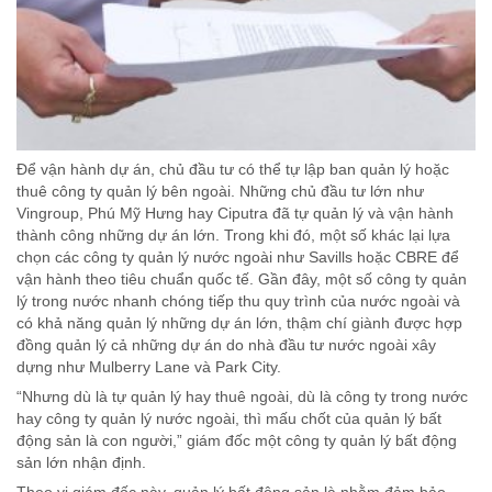
Để vận hành dự án, chủ đầu tư có thể tự lập ban quản lý hoặc
thuê công ty quản lý bên ngoài. Những chủ đầu tư lớn như
Vingroup, Phú Mỹ Hưng hay Ciputra đã tự quản lý và vận hành
thành công những dự án lớn. Trong khi đó, một số khác lại lựa
chọn các công ty quản lý nước ngoài như Savills hoặc CBRE để
vận hành theo tiêu chuẩn quốc tế. Gần đây, một số công ty quản
lý trong nước nhanh chóng tiếp thu quy trình của nước ngoài và
có khả năng quản lý những dự án lớn, thậm chí giành được hợp
đồng quản lý cả những dự án do nhà đầu tư nước ngoài xây
dựng như Mulberry Lane và Park City.
“Nhưng dù là tự quản lý hay thuê ngoài, dù là công ty trong nước
hay công ty quản lý nước ngoài, thì mấu chốt của quản lý bất
động sản là con người,” giám đốc một công ty quản lý bất động
sản lớn nhận định.
Theo vị giám đốc này, quản lý bất động sản là nhằm đảm bảo