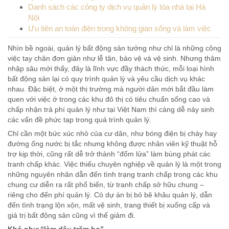
Danh sách các công ty dịch vụ quản lý tòa nhà tại Hà
Nội
Ưu tiên an toàn điện trong không gian sống và làm việc
Nhìn bề ngoài, quản lý bất động sản tưởng như chỉ là những công
việc tay chân đơn giản như lễ tân, bảo vệ và vệ sinh. Nhưng thâm
nhập sâu mới thấy, đây là lĩnh vực đầy thách thức, mỗi loại hình
bất động sản lại có quy trình quản lý và yêu cầu dịch vụ khác
nhau. Đặc biệt, ở một thị trường mà người dân mới bắt đầu làm
quen với việc ở trong các khu đô thị có tiêu chuẩn sống cao và
chấp nhận trả phí quản lý như tại Việt Nam thì càng dễ nảy sinh
các vấn đề phức tạp trong quá trình quản lý.
Chỉ cần một bức xúc nhỏ của cư dân, như bóng điện bị cháy hay
đường ống nước bị tắc nhưng không được nhân viên kỹ thuật hỗ
trợ kịp thời, cũng rất dễ trở thành “đốm lửa” làm bùng phát các
tranh chấp khác. Việc thiếu chuyên nghiệp về quản lý là một trong
những nguyên nhân dẫn đến tình trạng tranh chấp trong các khu
chung cư diễn ra rất phổ biến, từ tranh chấp sở hữu chung –
riêng cho đến phí quản lý. Có dự án bị bỏ bê khâu quản lý, dẫn
đến tình trạng lộn xộn, mất vệ sinh, trang thiết bị xuống cấp và
giá trị bất động sản cũng vì thế giảm đi.