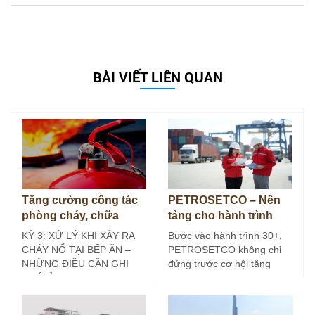
BÀI VIẾT LIÊN QUAN
Tăng cường công tác
PETROSETCO – Nền
phòng cháy, chữa
tảng cho hành trình
cháy tại bếp ăn công
30+
KỲ 3: XỬ LÝ KHI XẢY RA
Bước vào hành trình 30+,
nghiệp (Kỳ 3)
CHÁY NỔ TẠI BẾP ĂN –
PETROSETCO không chỉ
NHỮNG ĐIỀU CẦN GHI
đứng trước cơ hội tăng
NHỚ Ở các…
trưởng mới, mà còn đứng
trước yêu…