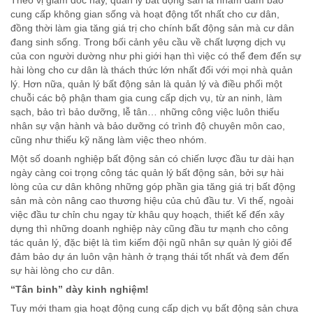
cung cấp không gian sống và hoạt động tốt nhất cho cư dân,
đồng thời làm gia tăng giá trị cho chính bất động sản mà cư dân
đang sinh sống. Trong bối cảnh yêu cầu về chất lượng dịch vụ
của con người dường như phi giới hạn thì việc có thể đem đến sự
hài lòng cho cư dân là thách thức lớn nhất đối với mọi nhà quản
lý. Hơn nữa, quản lý bất động sản là quản lý và điều phối một
chuỗi các bộ phận tham gia cung cấp dịch vụ, từ an ninh, làm
sạch, bảo trì bảo dưỡng, lễ tân… những công việc luôn thiếu
nhân sự vận hành và bảo dưỡng có trình độ chuyên môn cao,
cũng như thiếu kỹ năng làm việc theo nhóm.
Một số doanh nghiệp bất động sản có chiến lược đầu tư dài hạn
ngày càng coi trọng công tác quản lý bất động sản, bởi sự hài
lòng của cư dân không những góp phần gia tăng giá trị bất động
sản mà còn nâng cao thương hiệu của chủ đầu tư. Vì thế, ngoài
việc đầu tư chỉn chu ngay từ khâu quy hoạch, thiết kế đến xây
dựng thì những doanh nghiệp này cũng đầu tư mạnh cho công
tác quản lý, đặc biệt là tìm kiếm đội ngũ nhân sự quản lý giỏi để
đảm bảo dự án luôn vận hành ở trạng thái tốt nhất và đem đến
sự hài lòng cho cư dân.
“Tân binh” dày kinh nghiệm!
Tuy mới tham gia hoạt động cung cấp dịch vụ bất động sản chưa