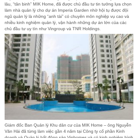
lâu, “tân binh” MIK Home, đã được chủ đầu tư tin tưởng lựa chọn
làm nhà quản lý cho dự án Imperia Garden nhờ hội tụ được đội
ngũ quản lý là những “anh tài” có chuyên môn nghiệp vụ cao và
nhiều kinh nghiệm quản lý, vận hành những dự án lớn của các
chủ đầu tư uy tín như Vingroup và TNR Holdings.
Giám đốc Ban Quản lý Khu dân cư của MIK Home – ông Nguyễn
Văn Hải đã từng làm việc gần 4 năm tại Công ty cổ phần Kinh
doanh và Quản lý bất động sản Vinhomes và có kinh nghiệm hình