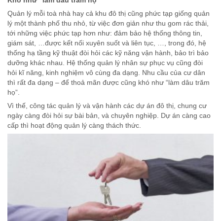
Khó như “làm dâu trăm họ”
Quản lý mỗi toà nhà hay cả khu đô thị cũng phức tạp giống quản
lý một thành phố thu nhỏ, từ việc đơn giản như thu gom rác thải,
tới những việc phức tạp hơn như: đảm bảo hệ thống thông tin,
giám sát, …được kết nối xuyên suốt và liên tục, …, trong đó, hệ
thống hạ tầng kỹ thuật đòi hỏi các kỹ năng vận hành, bảo trì bảo
dưỡng khác nhau. Hệ thống quản lý nhân sự phục vụ cũng đòi
hỏi kĩ năng, kinh nghiệm vô cùng đa dạng. Nhu cầu của cư dân
thì rất đa dạng – để thoả mãn được cũng khó như “làm dâu trăm
họ”.
Vì thế, công tác quản lý và vận hành các dự án đô thị, chung cư
ngày càng đòi hỏi sự bài bản, và chuyên nghiệp. Dự án càng cao
cấp thì hoạt động quản lý càng thách thức.