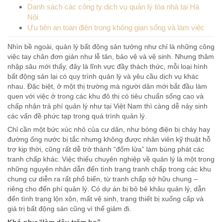
Danh sách các công ty dịch vụ quản lý tòa nhà tại Hà
Nội
Ưu tiên an toàn điện trong không gian sống và làm việc
Nhìn bề ngoài, quản lý bất động sản tưởng như chỉ là những công
việc tay chân đơn giản như lễ tân, bảo vệ và vệ sinh. Nhưng thâm
nhập sâu mới thấy, đây là lĩnh vực đầy thách thức, mỗi loại hình
bất động sản lại có quy trình quản lý và yêu cầu dịch vụ khác
nhau. Đặc biệt, ở một thị trường mà người dân mới bắt đầu làm
quen với việc ở trong các khu đô thị có tiêu chuẩn sống cao và
chấp nhận trả phí quản lý như tại Việt Nam thì càng dễ nảy sinh
các vấn đề phức tạp trong quá trình quản lý.
Chỉ cần một bức xúc nhỏ của cư dân, như bóng điện bị cháy hay
đường ống nước bị tắc nhưng không được nhân viên kỹ thuật hỗ
trợ kịp thời, cũng rất dễ trở thành “đốm lửa” làm bùng phát các
tranh chấp khác. Việc thiếu chuyên nghiệp về quản lý là một trong
những nguyên nhân dẫn đến tình trạng tranh chấp trong các khu
chung cư diễn ra rất phổ biến, từ tranh chấp sở hữu chung –
riêng cho đến phí quản lý. Có dự án bị bỏ bê khâu quản lý, dẫn
đến tình trạng lộn xộn, mất vệ sinh, trang thiết bị xuống cấp và
giá trị bất động sản cũng vì thế giảm đi.