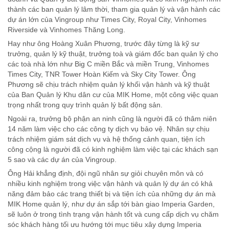
thành các ban quản lý lâm thời, tham gia quản lý và vận hành các
dự án lớn của Vingroup như Times City, Royal City, Vinhomes
Riverside và Vinhomes Thăng Long.
Hay như ông Hoàng Xuân Phương, trước đây từng là kỹ sư
trưởng, quản lý kỹ thuật, trưởng toà và giám đốc ban quản lý cho
các toà nhà lớn như Big C miền Bắc và miền Trung, Vinhomes
Times City, TNR Tower Hoàn Kiếm và Sky City Tower. Ông
Phương sẽ chịu trách nhiệm quản lý khối vận hành và kỹ thuật
của Ban Quản lý Khu dân cư của MIK Home, một công việc quan
trọng nhất trong quy trình quản lý bất động sản.
Ngoài ra, trưởng bộ phận an ninh cũng là người đã có thâm niên
14 năm làm việc cho các công ty dịch vụ bảo vệ. Nhân sự chịu
trách nhiệm giám sát dịch vụ và hệ thống cảnh quan, tiện ích
công cộng là người đã có kinh nghiệm làm việc tại các khách sạn
5 sao và các dự án của Vingroup.
Ông Hải khẳng định, đội ngũ nhân sự giỏi chuyên môn và có
nhiều kinh nghiệm trong việc vận hành và quản lý dự án có khả
năng đảm bảo các trang thiết bị và tiện ích của những dự án mà
MIK Home quản lý, như dự án sắp tới bàn giao Imperia Garden,
sẽ luôn ở trong tình trạng vận hành tốt và cung cấp dịch vụ chăm
sóc khách hàng tối ưu hướng tới mục tiêu xây dựng Imperia