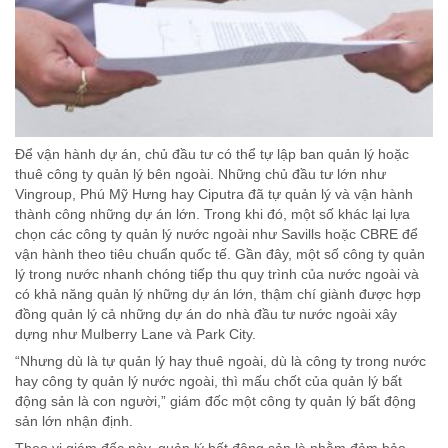
Để vận hành dự án, chủ đầu tư có thể tự lập ban quản lý hoặc
thuê công ty quản lý bên ngoài. Những chủ đầu tư lớn như
Vingroup, Phú Mỹ Hưng hay Ciputra đã tự quản lý và vận hành
thành công những dự án lớn. Trong khi đó, một số khác lại lựa
chọn các công ty quản lý nước ngoài như Savills hoặc CBRE để
vận hành theo tiêu chuẩn quốc tế. Gần đây, một số công ty quản
lý trong nước nhanh chóng tiếp thu quy trình của nước ngoài và
có khả năng quản lý những dự án lớn, thậm chí giành được hợp
đồng quản lý cả những dự án do nhà đầu tư nước ngoài xây
dựng như Mulberry Lane và Park City.
“Nhưng dù là tự quản lý hay thuê ngoài, dù là công ty trong nước
hay công ty quản lý nước ngoài, thì mấu chốt của quản lý bất
động sản là con người,” giám đốc một công ty quản lý bất động
sản lớn nhận định.
Theo vị giám đốc này, quản lý bất động sản là nhằm đảm bảo