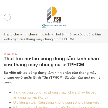
Skip
to
content
Trang chủ
»
Tin chuyên ngành
»
Thót tim nữ lao công dùng tấm
kính chặn cửa thang máy chung cư ở TPHCM
17/09/2024
Thót tim nữ lao công dùng tấm kính chặn
cửa thang máy chung cư ở TPHCM
Sự việc nữ lao công dùng tấm kính chặn cửa thang máy
chung cư ở quận Bình Tân (TPHCM) đã gây hậu quả nghiêm
trọng.
Tăng cường công tác phòng cháy, chữa cháy tại bếp
ăn công nghiệp (Kỳ 3)
Ưu tiên an toàn điện trong không gian sống và làm việc
Bắt buộc mua bảo hiểm cháy, nổ đối với chung cư từ 5