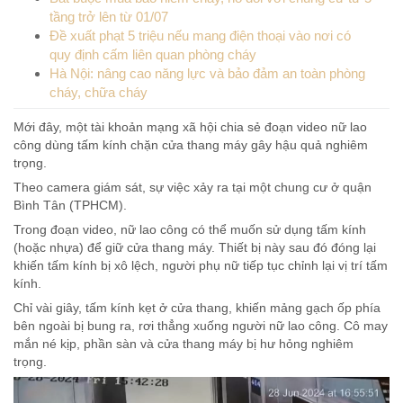
tầng trở lên từ 01/07
Đề xuất phạt 5 triệu nếu mang điện thoại vào nơi có
quy định cấm liên quan phòng cháy
Hà Nội: nâng cao năng lực và bảo đảm an toàn phòng
cháy, chữa cháy
Mới đây, một tài khoản mạng xã hội chia sẻ đoạn video nữ lao
công dùng tấm kính chặn cửa thang máy gây hậu quả nghiêm
trọng.
Theo camera giám sát, sự việc xảy ra tại một chung cư ở quận
Bình Tân (TPHCM).
Trong đoạn video, nữ lao công có thể muốn sử dụng tấm kính
(hoặc nhựa) để giữ cửa thang máy. Thiết bị này sau đó đóng lại
khiến tấm kính bị xô lệch, người phụ nữ tiếp tục chỉnh lại vị trí tấm
kính.
Chỉ vài giây, tấm kính kẹt ở cửa thang, khiến mảng gạch ốp phía
bên ngoài bị bung ra, rơi thẳng xuống người nữ lao công. Cô may
mắn né kịp, phần sàn và cửa thang máy bị hư hỏng nghiêm
trọng.
Trình