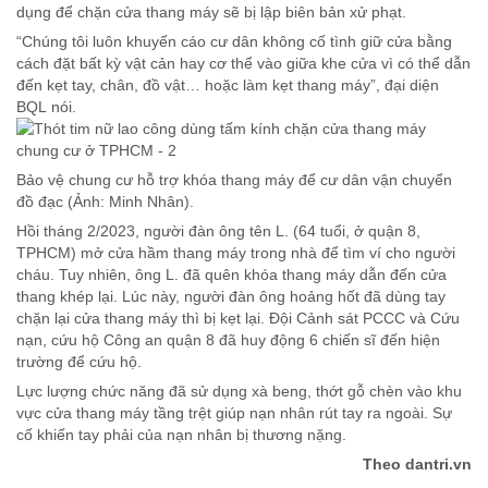
dụng để chặn cửa thang máy sẽ bị lập biên bản xử phạt.
“Chúng tôi luôn khuyến cáo cư dân không cố tình giữ cửa bằng
cách đặt bất kỳ vật cản hay cơ thể vào giữa khe cửa vì có thể dẫn
đến kẹt tay, chân, đồ vật… hoặc làm kẹt thang máy”, đại diện
BQL nói.
Bảo vệ chung cư hỗ trợ khóa thang máy để cư dân vận chuyển
đồ đạc (Ảnh: Minh Nhân).
Hồi tháng 2/2023, người đàn ông tên L. (64 tuổi, ở quận 8,
TPHCM) mở cửa hầm thang máy trong nhà để tìm ví cho người
cháu. Tuy nhiên, ông L. đã quên khóa thang máy dẫn đến cửa
thang khép lại.
Lúc này, người đàn ông hoảng hốt đã dùng tay
chặn lại cửa thang máy thì bị kẹt lại. Đội Cảnh sát PCCC và Cứu
nạn, cứu hộ Công an quận 8 đã huy động 6 chiến sĩ đến hiện
trường để cứu hộ.
Lực lượng chức năng đã sử dụng xà beng, thớt gỗ chèn vào khu
vực cửa thang máy tầng trệt giúp nạn nhân rút tay ra ngoài. Sự
cố khiến tay phải của nạn nhân bị thương nặng.
Theo dantri.vn