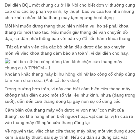
Đại diện BQL một chung cư ở Hà Nội cho biết đơn vị thường cung
cấp cho các bộ phận vệ sinh, kỹ thuật, bảo vệ của tòa nhà những
chìa khóa nhằm khóa thang máy tạm ngưng hoạt động.
Mỗi khi muốn dừng thang thực hiện nhiệm vụ, họ sẽ phải khóa
thang rồi mới thao tác. Nếu muốn giữ thang để vận chuyển đồ
đạc, cư dân phải thông báo với bảo vệ để tiến hành khóa thang.
“Tất cả nhân viên của các bộ phận đều được đào tạo chuyên
môn về việc khóa thang đảm bảo an toàn”, vị đại diện cho hay.
Khoảnh khắc thang máy bị hư hỏng khi nữ lao công cố chấp dùng
tấm kính chặn cửa. (Ảnh cắt từ video).
Trong trường hợp trên, vị này cho biết cảm biến cửa thang máy
không nhận diện được một số vật liệu như kính, nhựa (dạng trong
suốt), dẫn đến cửa thang đóng lại gây nên sự cố đáng tiếc.
Cảm biến cửa thang máy vốn được ví von như “con mắt của
thang”, có khả năng nhận biết người hoặc vật cản tại vị trí cửa ra
vào thang máy để ngăn cửa thang đóng lại.
Về nguyên tắc, việc chặn cửa thang máy bằng một vật dụng được
xem là sai kỹ thuật, sai quy trình. Nếu cư dân sử dụng các vật