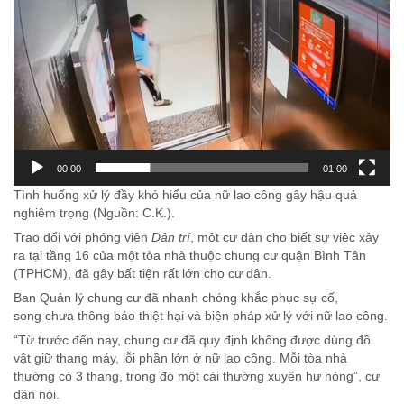
chơi
Video
00:00
01:00
Tình huống xử lý đầy khó hiểu của nữ lao công gây hậu quả
nghiêm trọng (Nguồn: C.K.).
Trao đổi với phóng viên
Dân trí
, một cư dân cho biết sự việc xảy
ra tại tầng 16 của một tòa nhà thuộc chung cư quận Bình Tân
(TPHCM), đã gây bất tiện rất lớn cho cư dân.
Ban Quản lý chung cư đã nhanh chóng khắc phục sự cố,
song chưa thông báo thiệt hại và biện pháp xử lý với nữ lao công.
“Từ trước đến nay, chung cư đã quy định không được dùng đồ
vật giữ thang máy, lỗi phần lớn ở nữ lao công. Mỗi tòa nhà
thường có 3 thang, trong đó một cái thường xuyên hư hỏng”, cư
dân nói.