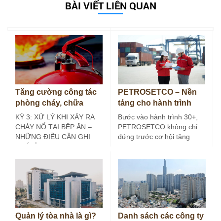
BÀI VIẾT LIÊN QUAN
Tăng cường công tác
PETROSETCO – Nền
phòng cháy, chữa
tảng cho hành trình
cháy tại bếp ăn công
30+
KỲ 3: XỬ LÝ KHI XẢY RA
Bước vào hành trình 30+,
nghiệp (Kỳ 3)
CHÁY NỔ TẠI BẾP ĂN –
PETROSETCO không chỉ
NHỮNG ĐIỀU CẦN GHI
đứng trước cơ hội tăng
NHỚ Ở các…
trưởng mới, mà còn đứng
trước yêu…
Quản lý tòa nhà là gì?
Danh sách các công ty