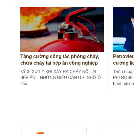
Tăng cường công tác phòng cháy,
Petrovi
chữa cháy tại bếp ăn công nghiệp
cường li
(Kỳ 3)
lượng
KỲ 3: XỬ LÝ KHI XẢY RA CHÁY NỔ TẠI
Thỏa thuận
BẾP ĂN – NHỮNG ĐIỀU CẦN GHI NHỚ Ở
PETROSETC
các…
hành chiến