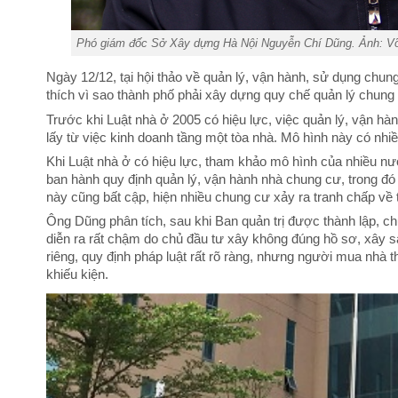
Phó giám đốc Sở Xây dựng Hà Nội Nguyễn Chí Dũng. Ảnh: Võ
Ngày 12/12, tại hội thảo về quản lý, vận hành, sử dụng ch
thích vì sao thành phố phải xây dựng quy chế quản lý chung 
Trước khi Luật nhà ở 2005 có hiệu lực, việc quản lý, vận h
lấy từ việc kinh doanh tầng một tòa nhà. Mô hình này có nh
Khi Luật nhà ở có hiệu lực, tham khảo mô hình của nhiều 
ban hành quy định quản lý, vận hành nhà chung cư, trong đó
này cũng bất cập, hiện nhiều chung cư xảy ra tranh chấp về th
Ông Dũng phân tích, sau khi Ban quản trị được thành lập, ch
diễn ra rất chậm do chủ đầu tư xây không đúng hồ sơ, xây sa
riêng, quy định pháp luật rất rõ ràng, nhưng người mua nhà
khiếu kiện.