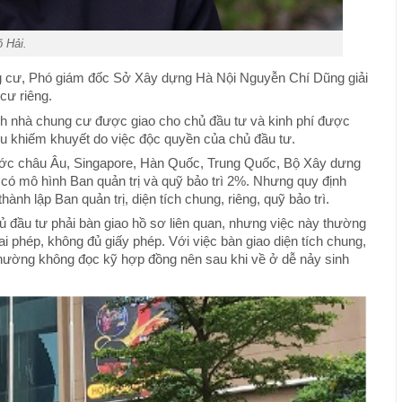
 Hải.
ung cư, Phó giám đốc Sở Xây dựng Hà Nội Nguyễn Chí Dũng giải
cư riêng.
ành nhà chung cư được giao cho chủ đầu tư và kinh phí được
iều khiếm khuyết do việc độc quyền của chủ đầu tư.
nước châu Âu, Singapore, Hàn Quốc, Trung Quốc, Bộ Xây dưng
 có mô hình Ban quản trị và quỹ bảo trì 2%. Nhưng quy định
ành lập Ban quản trị, diện tích chung, riêng, quỹ bảo trì.
ủ đầu tư phải bàn giao hồ sơ liên quan, nhưng việc này thường
i phép, không đủ giấy phép. Với việc bàn giao diện tích chung,
 thường không đọc kỹ hợp đồng nên sau khi về ở dễ nảy sinh