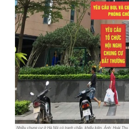
Nhiều chung cư ở Hà Nội có tranh chấp, khiếu kiện. Ảnh: Hoài Thu