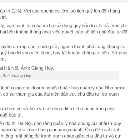
bảo trì (2%). Với các chung cư lớn, số tiền quỹ lên đến hàng
trị.
lý, vận hành tòa nhà và họ sử dụng quỹ bảo trì chi trả. Sau khi
hai bên không thống nhất việc quyết toán số tiền chủ đầu tư đã
 quyền cưỡng chế, nhưng sở, ngành thành phố cũng không có
quỹ bảo trì vào việc khác, hay tài khoản không có tiền. Sở phải
ểm.
. Ảnh: Giang Huy.
t nên giao cho doanh nghiệp hoặc ban quản lý của Nhà nước
 có sự tham gia của đại diện dân cư, chủ đầu tư, cơ quan
 rõ hơn về sở hữu và sử dụng diện tích chung trong nhà
quỹ bảo trì.
 đô thị Hà Nội, cho rằng quản lý nhà chung cư phải từ quy
n ngôi nhà mà còn không gian xung quanh. Ông đề xuất ranh
h tổng mặt bằng để tránh tranh chấp giữa chủ đầu tư và cư