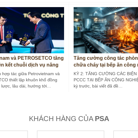
etnam và PETROSETCO tăng
Tăng cường công tác phòn
ên kết chuỗi dịch vụ năng
chữa cháy tại bếp ăn công
(Kỳ 2)
 hợp tác giữa Petrovietnam và
KỲ 2: TĂNG CƯỜNG CÁC BIỆN
O thiết lập khuôn khổ đồng
PCCC TẠI BẾP ĂN CÔNG NGHIỆ
 lược, lâu dài, hướng tới…
kỳ trước, bài viết đã đề…
KHÁCH HÀNG CỦA
PSA