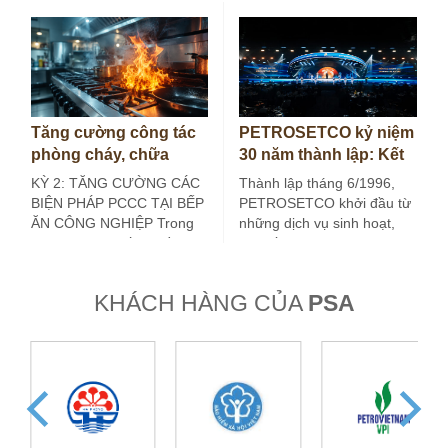
lược, lâu dài, hướng tới…
Tăng cường công tác
PETROSETCO kỷ niệm
phòng cháy, chữa
30 năm thành lập: Kết
cháy tại bếp ăn công
nối giá trị, kiến tạo
KỲ 2: TĂNG CƯỜNG CÁC
Thành lập tháng 6/1996,
nghiệp (Kỳ 2)
tương lai
BIỆN PHÁP PCCC TẠI BẾP
PETROSETCO khởi đầu từ
ĂN CÔNG NGHIỆP Trong
những dịch vụ sinh hoạt,
kỳ trước, bài viết đã đề…
đời sống và du lịch phục
vụ…
KHÁCH HÀNG CỦA
PSA