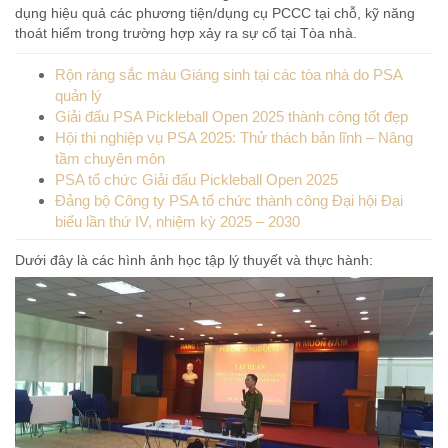
dụng hiệu quả các phương tiện/dụng cụ PCCC tại chỗ, kỹ năng
thoát hiểm trong trường hợp xảy ra sự cố tại Tòa nhà.
Rộn ràng sắc màu Giáng sinh tại các tòa nhà do PSA
quản lý
Giải đấu PSA Pickleball Open 2025 thành công tốt đẹp
Hội thi nghiệp vụ PSA 2025: Thử thách bản lĩnh – Nâng
tầm chuyên môn
PSA tổ chức Giải đấu Pickleball Open 2025
Đảng bộ Công ty PSA tổ chức thành công Đại hội Đại
biểu lần thứ IV, nhiệm kỳ 2025 – 2030
Dưới đây là các hình ảnh học tập lý thuyết và thực hành: