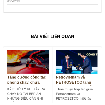
08/04/2026
BÀI VIẾT LIÊN QUAN
Tăng cường công tác
Petrovietnam và
phòng cháy, chữa
PETROSETCO tăng
cháy tại bếp ăn công
cường liên kết chuỗi
KỲ 3: XỬ LÝ KHI XẢY RA
Thỏa thuận hợp tác giữa
nghiệp (Kỳ 3)
dịch vụ năng lượng
CHÁY NỔ TẠI BẾP ĂN –
Petrovietnam và
NHỮNG ĐIỀU CẦN GHI
PETROSETCO thiết lập
NHỚ Ở các…
khuôn khổ đồng hành chiến