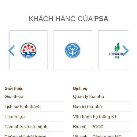
kỳ trước, bài viết đã đề…
đời sống và du lịch phục
vụ…
KHÁCH HÀNG CỦA
PSA
Giới thiệu
Dịch vụ
Giới thiệu
Quản lý tòa nhà
Lịch sử hình thành
Bảo trì tòa nhà
Thành tựu
Vận hành hệ thống KT
Tầm nhìn và sứ mệnh
Bảo vệ – PCCC
Chứng chỉ chất lượng
Vệ sinh – Cảnh quan MT