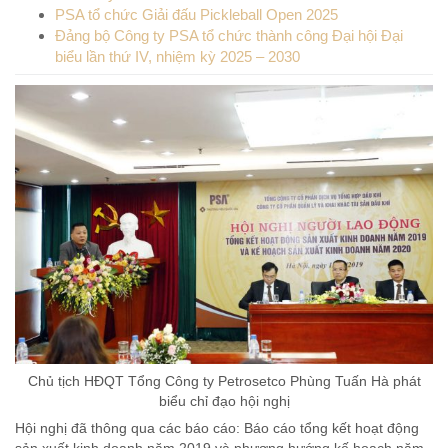
PSA tổ chức Giải đấu Pickleball Open 2025
Đảng bộ Công ty PSA tổ chức thành công Đại hội Đại
biểu lần thứ IV, nhiệm kỳ 2025 – 2030
Chủ tịch HĐQT Tổng Công ty Petrosetco Phùng Tuấn Hà phát
biểu chỉ đạo hội nghị
Hội nghị đã thông qua các báo cáo: Báo cáo tổng kết hoạt động
sản xuất kinh doanh năm 2019 và phương hướng kế hoạch năm