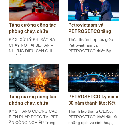
Tăng cường công tác
Petrovietnam và
phòng cháy, chữa
PETROSETCO tăng
cháy tại bếp ăn công
cường liên kết chuỗi
KỲ 3: XỬ LÝ KHI XẢY RA
Thỏa thuận hợp tác giữa
nghiệp (Kỳ 3)
dịch vụ năng lượng
CHÁY NỔ TẠI BẾP ĂN –
Petrovietnam và
NHỮNG ĐIỀU CẦN GHI
PETROSETCO thiết lập
NHỚ Ở các…
khuôn khổ đồng hành chiến
lược, lâu dài, hướng tới…
Tăng cường công tác
PETROSETCO kỷ niệm
phòng cháy, chữa
30 năm thành lập: Kết
cháy tại bếp ăn công
nối giá trị, kiến tạo
KỲ 2: TĂNG CƯỜNG CÁC
Thành lập tháng 6/1996,
nghiệp (Kỳ 2)
tương lai
BIỆN PHÁP PCCC TẠI BẾP
PETROSETCO khởi đầu từ
ĂN CÔNG NGHIỆP Trong
những dịch vụ sinh hoạt,