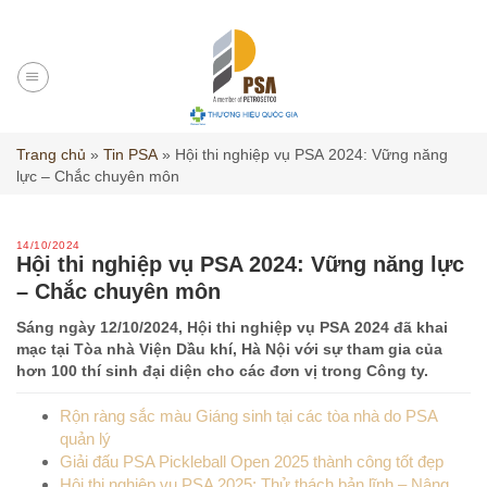
Skip
to
content
Trang chủ
»
Tin PSA
»
Hội thi nghiệp vụ PSA 2024: Vững năng
lực – Chắc chuyên môn
14/10/2024
Hội thi nghiệp vụ PSA 2024: Vững năng lực
– Chắc chuyên môn
Sáng ngày 12/10/2024, Hội thi nghiệp vụ PSA 2024 đã khai
mạc tại Tòa nhà Viện Dầu khí, Hà Nội với sự tham gia của
hơn 100 thí sinh đại diện cho các đơn vị trong Công ty.
Rộn ràng sắc màu Giáng sinh tại các tòa nhà do PSA
quản lý
Giải đấu PSA Pickleball Open 2025 thành công tốt đẹp
Hội thi nghiệp vụ PSA 2025: Thử thách bản lĩnh – Nâng