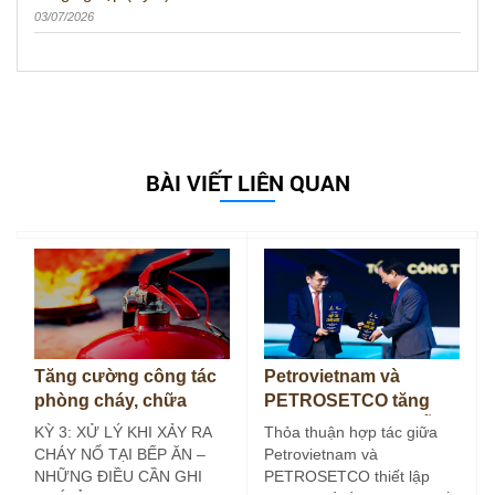
03/07/2026
BÀI VIẾT LIÊN QUAN
Tăng cường công tác
Petrovietnam và
phòng cháy, chữa
PETROSETCO tăng
cháy tại bếp ăn công
cường liên kết chuỗi
KỲ 3: XỬ LÝ KHI XẢY RA
Thỏa thuận hợp tác giữa
nghiệp (Kỳ 3)
dịch vụ năng lượng
CHÁY NỔ TẠI BẾP ĂN –
Petrovietnam và
NHỮNG ĐIỀU CẦN GHI
PETROSETCO thiết lập