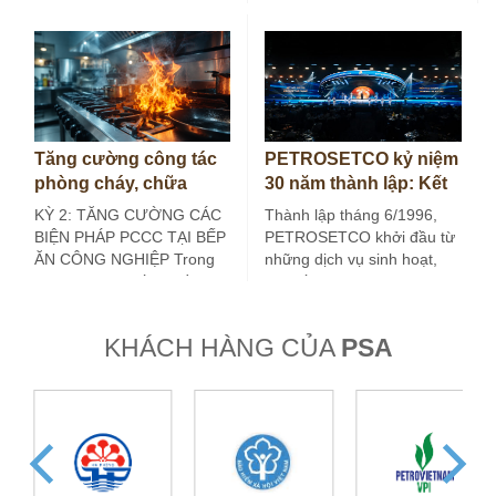
NHỚ Ở các…
khuôn khổ đồng hành chiến
lược, lâu dài, hướng tới…
Tăng cường công tác
PETROSETCO kỷ niệm
phòng cháy, chữa
30 năm thành lập: Kết
cháy tại bếp ăn công
nối giá trị, kiến tạo
KỲ 2: TĂNG CƯỜNG CÁC
Thành lập tháng 6/1996,
nghiệp (Kỳ 2)
tương lai
BIỆN PHÁP PCCC TẠI BẾP
PETROSETCO khởi đầu từ
ĂN CÔNG NGHIỆP Trong
những dịch vụ sinh hoạt,
kỳ trước, bài viết đã đề…
đời sống và du lịch phục
vụ…
KHÁCH HÀNG CỦA
PSA