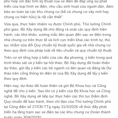
phù hợp với đặc tính kỹ thuật của xe điện để đáp ứng sự phát
triển của loại hình xe điện, nhu cầu sinh hoạt của người dân, đảm
bảo an toàn tại các khu chung cư (kể cả chung cư xây mới hay
chung cư hiện hữu) là rất cần thiết”.
Vừa qua, thực hiện nhiệm vụ được Chính phủ, Thủ tướng Chính
phủ giao, Bộ Xây dựng đã chủ động rà soát các quy định hiện
hành, các khó khăn, vướng mắc liên quan đến sạc xe điện trong
nhà chung cư trên thực tế và tích cực triển khai các trình tự, thủ
tục nhằm sửa đổi Quy chuẩn kỹ thuật quốc gia về nhà chung cư
theo quy định của pháp luật về tiêu chuẩn và quy chuẩn kỹ thuật.
Trên cơ sở tổng hợp ý kiến của các địa phương, ý kiến trong quá
trình khảo sát và ý kiến tại hội thảo, Bộ Xây dựng đã hoàn thiện
dự thảo, gửi lấy ý kiến các bộ ngành có liên quan và đăng tải Dự
thảo trên cổng thông tin điện tử của Bộ Xây dựng để lấy ý kiến
theo quy định.
Hiện nay, dự thảo đã hoàn thiện và gửi Bộ Khoa học và Công
nghệ để cho ý kiến. Sau khi có ý kiến của Bộ Khoa học và Công
nghệ, Bộ Xây dựng sẽ tiếp tục thực hiện các thủ tục thẩm định
Quy chuẩn để ban hành, theo chỉ đạo của Thủ tướng Chính phủ
tại Công điện số 27/CĐ-TTg ngày 31/3/2026 về thúc đẩy phát
triển hạ tầng trạm sạc xe điện tại các khu chung cư (hoàn thành
trước ngày 30/4/2026).