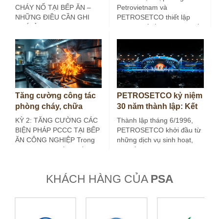
nghiệp (Kỳ 3)
dịch vụ năng lượng
CHÁY NỔ TẠI BẾP ĂN –
Petrovietnam và
NHỮNG ĐIỀU CẦN GHI
PETROSETCO thiết lập
NHỚ Ở các…
khuôn khổ đồng hành chiến
lược, lâu dài, hướng tới…
Tăng cường công tác
PETROSETCO kỷ niệm
phòng cháy, chữa
30 năm thành lập: Kết
cháy tại bếp ăn công
nối giá trị, kiến tạo
KỲ 2: TĂNG CƯỜNG CÁC
Thành lập tháng 6/1996,
nghiệp (Kỳ 2)
tương lai
BIỆN PHÁP PCCC TẠI BẾP
PETROSETCO khởi đầu từ
ĂN CÔNG NGHIỆP Trong
những dịch vụ sinh hoạt,
kỳ trước, bài viết đã đề…
đời sống và du lịch phục
vụ…
KHÁCH HÀNG CỦA
PSA