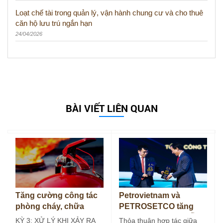
Loạt chế tài trong quản lý, vận hành chung cư và cho thuê
căn hộ lưu trú ngắn hạn
24/04/2026
BÀI VIẾT LIÊN QUAN
Tăng cường công tác
Petrovietnam và
phòng cháy, chữa
PETROSETCO tăng
cháy tại bếp ăn công
cường liên kết chuỗi
KỲ 3: XỬ LÝ KHI XẢY RA
Thỏa thuận hợp tác giữa