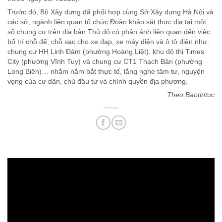
Trước đó, Bộ Xây dựng đã phối hợp cùng Sở Xây dựng Hà Nội và
các sở, ngành liên quan tổ chức Đoàn khảo sát thực địa tại một
số chung cư trên địa bàn Thủ đô có phản ánh liên quan đến việc
bố trí chỗ để, chỗ sạc cho xe đạp, xe máy điện và ô tô điện như:
chung cư HH Linh Đàm (phường Hoàng Liệt), khu đô thị Times
City (phường Vĩnh Tuy) và chung cư CT1 Thạch Bàn (phường
Long Biên)… nhằm nắm bắt thực tế, lắng nghe tâm tư, nguyện
vọng của cư dân, chủ đầu tư và chính quyền địa phương.
Theo Baotintuc