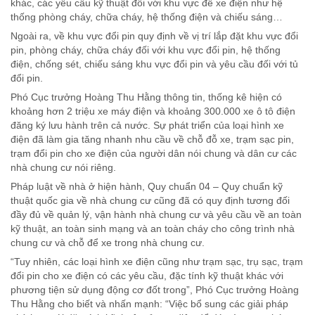
khác, các yêu cầu kỹ thuật đối với khu vực để xe điện như hệ
thống phòng cháy, chữa cháy, hệ thống điện và chiếu sáng…
Ngoài ra, về khu vực đổi pin quy định về vị trí lắp đặt khu vực đổi
pin, phòng cháy, chữa cháy đối với khu vực đổi pin, hệ thống
điện, chống sét, chiếu sáng khu vực đổi pin và yêu cầu đối với tủ
đổi pin.
Phó Cục trưởng Hoàng Thu Hằng thông tin, thống kê hiện có
khoảng hơn 2 triệu xe máy điện và khoảng 300.000 xe ô tô điện
đăng ký lưu hành trên cả nước. Sự phát triển của loại hình xe
điện đã làm gia tăng nhanh nhu cầu về chỗ đỗ xe, trạm sạc pin,
trạm đổi pin cho xe điện của người dân nói chung và dân cư các
nhà chung cư nói riêng.
Pháp luật về nhà ở hiện hành, Quy chuẩn 04 – Quy chuẩn kỹ
thuật quốc gia về nhà chung cư cũng đã có quy định tương đối
đầy đủ về quản lý, vận hành nhà chung cư và yêu cầu về an toàn
kỹ thuật, an toàn sinh mạng và an toàn cháy cho công trình nhà
chung cư và chỗ để xe trong nhà chung cư.
“Tuy nhiên, các loại hình xe điện cũng như trạm sạc, trụ sạc, trạm
đổi pin cho xe điện có các yêu cầu, đặc tính kỹ thuật khác với
phương tiện sử dụng động cơ đốt trong”, Phó Cục trưởng Hoàng
Thu Hằng cho biết và nhấn mạnh: “Việc bổ sung các giải pháp