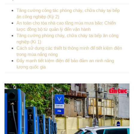
Tăng cường công tác phòng cháy, chữa cháy tại bếp
ăn công nghiệp (Kỳ 2)
An toàn cho tòa nhà cao tầng mùa mưa bão: Chiến
lược đồng bộ từ quản lý đến vận hành
Tăng cường phòng cháy, chữa cháy tại bếp ăn công
nghiệp (Kì 1)
Cách sử dụng các thiết bị thông minh để tiết kiệm điện
trong mùa nắng nóng
Đẩy mạnh tiết kiệm điện để bảo đảm an ninh năng
lượng quốc gia