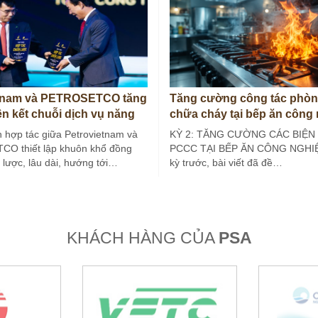
etnam và PETROSETCO tăng
Tăng cường công tác phòn
ên kết chuỗi dịch vụ năng
chữa cháy tại bếp ăn công
(Kỳ 2)
 hợp tác giữa Petrovietnam và
KỲ 2: TĂNG CƯỜNG CÁC BIỆN
O thiết lập khuôn khổ đồng
PCCC TẠI BẾP ĂN CÔNG NGHIỆ
 lược, lâu dài, hướng tới…
kỳ trước, bài viết đã đề…
KHÁCH HÀNG CỦA
PSA