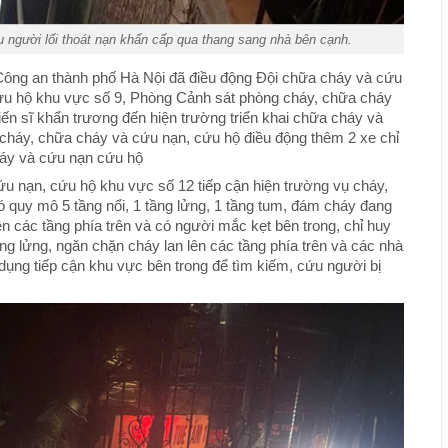
 người lối thoát nạn khẩn cấp qua thang sang nhà bên cạnh.
y Công an thành phố Hà Nội đã điều động Đội chữa cháy và cứu
ứu hộ khu vực số 9, Phòng Cảnh sát phòng cháy, chữa cháy
ến sĩ khẩn trương đến hiện trường triển khai chữa cháy và
cháy, chữa cháy và cứu nạn, cứu hộ điều động thêm 2 xe chỉ
háy và cứu nạn cứu hộ
u nạn, cứu hộ khu vực số 12 tiếp cận hiện trường vụ cháy,
có quy mô 5 tầng nổi, 1 tầng lửng, 1 tầng tum, đám cháy đang
lên các tầng phía trên và có người mắc kẹt bên trong, chỉ huy
ng lửng, ngăn chặn cháy lan lên các tầng phía trên và các nhà
dụng tiếp cận khu vực bên trong để tìm kiếm, cứu người bị