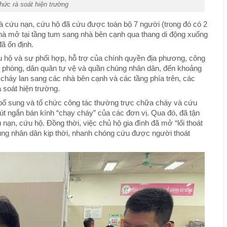
hức rà soát hiện trường
à cứu nạn, cứu hộ đã cứu được toàn bộ 7 người (trong đó có 2
 nhà mở tại tầng tum sang nhà bên cạnh qua thang di động xuống
ã ổn định.
u hộ và sự phối hợp, hỗ trợ của chính quyền địa phương, công
ân phòng, dân quân tự vệ và quần chúng nhân dân, đến khoảng
cháy lan sang các nhà bên cạnh và các tầng phía trên, các
à soát hiện trường.
bổ sung và tổ chức công tác thường trực chữa cháy và cứu
 rút ngắn bán kính “chạy cháy” của các đơn vị. Qua đó, đã tận
 nạn, cứu hộ. Đồng thời, việc chủ hộ gia đình đã mở “lối thoát
ng nhân dân kịp thời, nhanh chóng cứu được người thoát