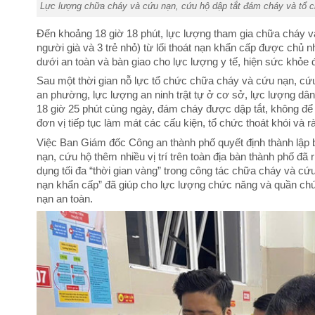
Lực lượng chữa cháy và cứu nạn, cứu hộ dập tắt đám cháy và tổ c
Đến khoảng 18 giờ 18 phút, lực lượng tham gia chữa cháy v
người già và 3 trẻ nhỏ) từ lối thoát nạn khẩn cấp được chủ
dưới an toàn và bàn giao cho lực lượng y tế, hiện sức khỏe đ
Sau một thời gian nỗ lực tổ chức chữa cháy và cứu nạn, cứ
an phường, lực lượng an ninh trật tự ở cơ sở, lực lượng d
18 giờ 25 phút cùng ngày, đám cháy được dập tắt, không để 
đơn vị tiếp tục làm mát các cấu kiện, tổ chức thoát khói và r
Việc Ban Giám đốc Công an thành phố quyết định thành lập 
nạn, cứu hộ thêm nhiều vị trí trên toàn địa bàn thành phố đã
dụng tối đa “thời gian vàng” trong công tác chữa cháy và cứu
nạn khẩn cấp” đã giúp cho lực lượng chức năng và quần chú
nạn an toàn.