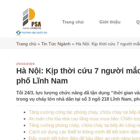
Skip
to
content
Trang chủ
Giới thiệu
Q
Trang chủ
»
Tin Tức Ngành
»
Hà Nội: Kịp thời cứu 7 người mắ
25/03/2026
Hà Nội: Kịp thời cứu 7 người mắc
phố Lĩnh Nam
Tối 24/3, lực lượng chức năng đã tận dụng “thời gian và
trong vụ cháy lớn nhà dân tại số 3 ngõ 218 Lĩnh Nam, p
Tăng cường công tác phòng cháy, chữa cháy tại bếp ă
An toàn cho tòa nhà cao tầng mùa mưa bão: Chiến lượ
Tăng cường phòng cháy, chữa cháy tại bếp ăn công ng
Cách sử dụng các thiết bị thông minh để tiết kiệm điệ
Đẩy mạnh tiết kiệm điện để bảo đảm an ninh năng lượ