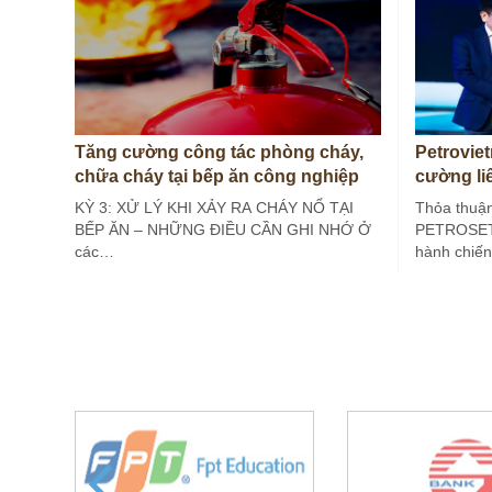
Tăng cường công tác phòng cháy,
Petrovi
chữa cháy tại bếp ăn công nghiệp
cường li
(Kỳ 3)
lượng
KỲ 3: XỬ LÝ KHI XẢY RA CHÁY NỔ TẠI
Thỏa thuận
BẾP ĂN – NHỮNG ĐIỀU CẦN GHI NHỚ Ở
PETROSETC
các…
hành chiến