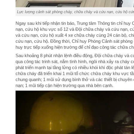
Lực lượng cảnh sát phòng cháy, chữa cháy và cứu nạn, cứu hộ cứu
Ngay sau khi tiếp nhận tin báo, Trung tâm Thông tin chỉ hu
nạn, cứu hộ khu vực số 12 và Đội chữa cháy và cứu nạn, c
và cứu nạn, cứu hộ xuất 4 xe chữa cháy cùng 24 cán bộ, chi
cứu nạn, cứu hộ. Đồng thời, Chỉ huy Phòng Cảnh sát phòng 
huy trực tiếp xuống hiện trường để chỉ đạo công tác chữa c
Sau khoảng 8 phút nhận lệnh điều động, Đội chữa cháy và cứ
qua công tác trinh sát, nắm tình hình, ngôi nhà xảy ra cháy 
phát triển mạnh tại tầng lửng có nhiều khói khí độc phát tán 
chữa cháy đã triển khai 1 mũi tổ chức chữa cháy khu vực tầ
chung quanh; 1 mũi sử dụng bình thở và các thiết bị chuyên 
nạn; 1 mũi tiếp cận hiện trường qua nhà bên cạnh.