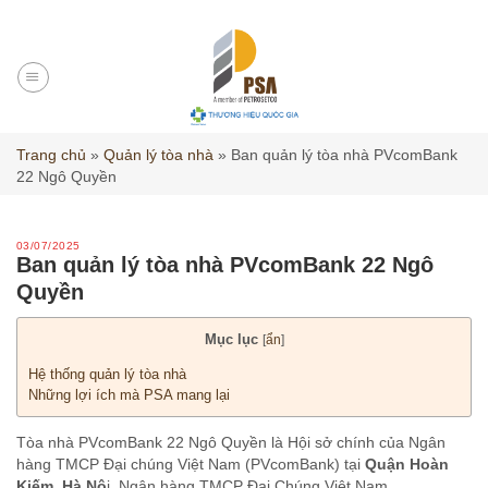
Skip
to
content
Trang chủ
»
Quản lý tòa nhà
»
Ban quản lý tòa nhà PVcomBank
22 Ngô Quyền
03/07/2025
Ban quản lý tòa nhà PVcomBank 22 Ngô
Quyền
Mục lục
[
ẩn
]
Hệ thống quản lý tòa nhà
Những lợi ích mà PSA mang lại
Tòa nhà PVcomBank 22 Ngô Quyền là Hội sở chính của Ngân
hàng TMCP Đại chúng Việt Nam (PVcomBank) tại
Quận Hoàn
Kiếm, Hà Nộ
i.
Ngân hàng TMCP Đại Chúng Việt Nam