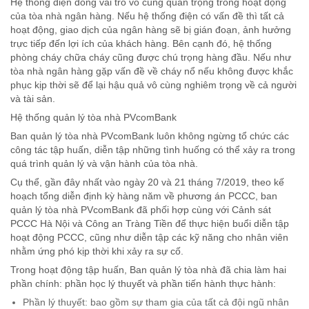
Hệ thống điện đóng vai trò vô cùng quan trọng trong hoạt động
của tòa nhà ngân hàng. Nếu hệ thống điện có vấn đề thì tất cả
hoạt động, giao dịch của ngân hàng sẽ bị gián đoạn, ảnh hưởng
trực tiếp đến lợi ích của khách hàng. Bên cạnh đó, hệ thống
phòng cháy chữa cháy cũng được chú trọng hàng đầu. Nếu như
tòa nhà ngân hàng gặp vấn đề về cháy nổ nếu không được khắc
phục kịp thời sẽ để lại hậu quả vô cùng nghiêm trọng về cả người
và tài sản.
Hệ thống quản lý tòa nhà PVcomBank
Ban quản lý tòa nhà PVcomBank luôn không ngừng tổ chức các
công tác tập huấn, diễn tập những tình huống có thể xảy ra trong
quá trình quản lý và vận hành của tòa nhà.
Cụ thể, gần đây nhất vào ngày 20 và 21 tháng 7/2019, theo kế
hoạch tổng diễn định kỳ hàng năm về phương án PCCC, ban
quản lý tòa nhà PVcomBank đã phối hợp cùng với Cảnh sát
PCCC Hà Nội và Công an Tràng Tiền để thực hiện buổi diễn tập
hoạt động PCCC, cũng như diễn tập các kỹ năng cho nhân viên
nhằm ứng phó kịp thời khi xảy ra sự cố.
Trong hoạt động tập huấn, Ban quản lý tòa nhà đã chia làm hai
phần chính: phần học lý thuyết và phần tiến hành thực hành:
Phần lý thuyết: bao gồm sự tham gia của tất cả đội ngũ nhân