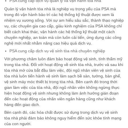
PSA cung cấp dịch vụ quản lý và vận hành tòa nhà
Quản lý vận hành tòa nhà là nghiệp vụ trọng yếu của PSA mà
trong đó vận hành bảo trì các hệ thống kỹ thuật được xem là
nhiệm vụ xương sống. Với sự am hiểu sâu sắc, thành thạo nghiệp
vụ, các chuyên gia cao cấp, giàu kinh nghiệm của PSA không chỉ
biết cách khai thác, vận hành các hệ thống kỹ thuật một cách
chuyên nghiệp, an toàn mà còn luôn cải tiến, ứng dụng các công
nghệ mới nhất nhằm nâng cao hiệu quả dịch vụ.
PSA cung cấp dịch vụ vệ sinh tòa nhà chuyên nghiệp
Với phương châm luôn đảm bảo hoạt động vệ sinh, tính thẩm mỹ
trong tòa nhà. Đối với hoạt động về sinh tòa nhà, trước và sau khi
tòa nhà mở cửa bắt đầu làm việc, đội ngũ nhân viên vệ sinh của
tòa nhà luôn tiến hành vệ sinh làm sạch bề sàn, tường, bàn ghế,
vệ sinh máy móc thiết bị trong tòa nhà. Bên cạnh đó trong thời
gian làm việc của tòa nhà, đội ngũ nhân viên không ngừng thực
hiện hoạt động vệ sinh nhưng không làm ảnh hưởng gián đoạn
đến các hoạt động của nhân viên ngân hàng cũng như khách
hàng đến giao dịch.
Bên cạnh đó, các hóa chất được sử dụng trong dịch vụ vệ sinh
tòa nhà phải đảm bảo không nguy hiểm đến sức khỏe tính mạng
của con người.