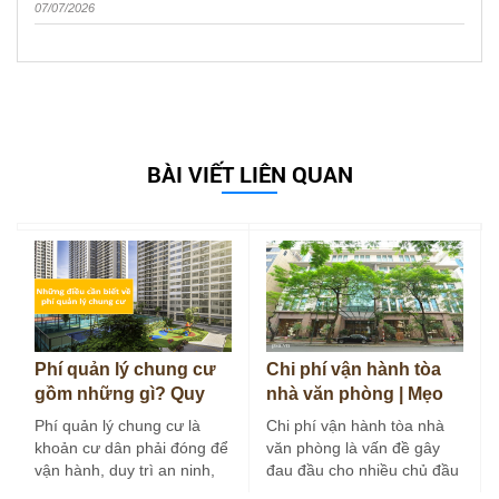
07/07/2026
BÀI VIẾT LIÊN QUAN
Phí quản lý chung cư
Chi phí vận hành tòa
gồm những gì? Quy
nhà văn phòng | Mẹo
định và cách tính 2026
tối ưu chi phí hiệu…
Phí quản lý chung cư là
Chi phí vận hành tòa nhà
khoản cư dân phải đóng để
văn phòng là vấn đề gây
vận hành, duy trì an ninh,
đau đầu cho nhiều chủ đầu
vệ sinh…
tư và…