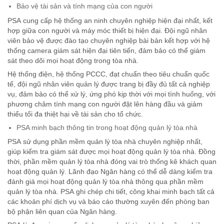
Bảo vệ tài sản và tính mạng của con người
PSA cung cấp hệ thống an ninh chuyên nghiệp hiện đại nhất, kết
hợp giữa con người và máy móc thiết bị hiện đại. Đội ngũ nhân
viên bảo vệ được đào tạo chuyên nghiệp bài bản kết hợp với hệ
thống camera giám sát hiện đại tiên tiến, đảm bảo có thể giám
sát theo dõi mọi hoạt động trong tòa nhà.
Hệ thống điện, hệ thống PCCC, đạt chuẩn theo tiêu chuẩn quốc
tế, đội ngũ nhân viên quản lý được trang bị đầy đủ tất cả nghiệp
vụ, đảm bảo có thể xử lý, ứng phó kịp thời với mọi tình huống, với
phương châm tính mạng con người đặt lên hàng đầu và giảm
thiểu tối đa thiệt hại về tài sản cho tổ chức.
PSA minh bạch thông tin trong hoạt động quản lý tòa nhà
PSA sử dụng phần mềm quản lý tòa nhà chuyên nghiệp nhất,
giúp kiểm tra giám sát được mọi hoạt động quản lý tòa nhà. Đồng
thời, phần mềm quản lý tòa nhà đóng vai trò thống kê khách quan
hoạt động quản lý. Lãnh đạo Ngân hàng có thể dễ dàng kiểm tra
đánh giá mọi hoạt động quản lý tòa nhà thông qua phần mềm
quản lý tòa nhà. PSA ghi chép chi tiết, công khai minh bạch tất cả
các khoản phí dịch vụ và báo cáo thường xuyên đến phòng ban
bộ phận liên quan của Ngân hàng.