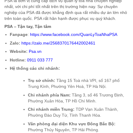
PSA là đơn vị cung cấp dịch vụ quản lý tòa nhà chuyên nghiệp
nhất, với chi phí tốt nhất trên thị trường hiện nay. Sự chuyên
nghiệp của PSA đã được khẳng định qua rất nhiều dự án lớn nhỏ
trên toàn quốc. PSA rất hân hạnh được phục vụ quý khách.
PSA – Tận tay, Tận tâm
Fanpage
:
https://www.facebook.com/QuanLyToaNhaPSA
Zalo:
https://zalo.me/2568370176442002461
Website:
Psa.vn
Hotline:
0911 033 777
Hệ thống các chi nhánh:
Trụ sở chính:
Tầng 15 Toà nhà VPI, số 167 phố
Trung Kính, Phường Yên Hoà, TP Hà Nội.
Chi nhánh phía Nam:
Tầng 3, số 46 Trương Định,
Phường Xuân Hòa, TP Hồ Chí Minh.
Chi nhánh miền Trung:
TDP Vạn Xuân Thành,
Phường Đào Duy Từ, Tỉnh Thanh Hóa.
Văn phòng đại diện Khu vực Đông Bắc Bộ:
Phường Thủy Nguyên, TP Hải Phòng.