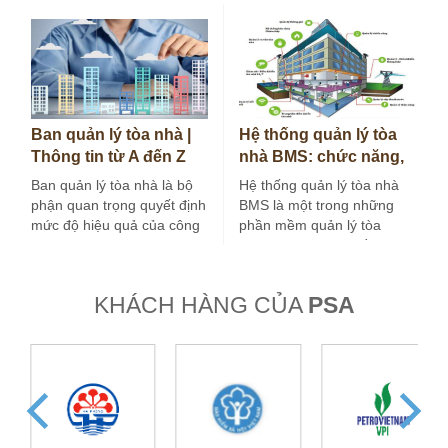
Ban quản lý tòa nhà |
Hệ thống quản lý tòa
Thông tin từ A đến Z
nhà BMS: chức năng,
bạn cần biết
cấu trúc và ứng dụng
Ban quản lý tòa nhà là bộ
Hệ thống quản lý tòa nhà
phận quan trọng quyết định
BMS là một trong những
mức độ hiệu quả của công
phần mềm quản lý tòa
việc vận…
nhà được các chủ đầu…
KHÁCH HÀNG CỦA
PSA