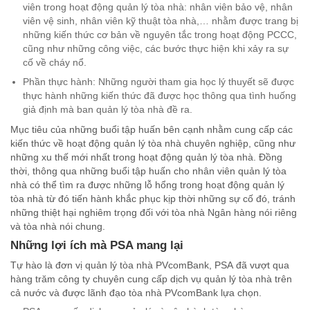
viên trong hoạt động quản lý tòa nhà: nhân viên bảo vệ, nhân
viên vệ sinh, nhân viên kỹ thuật tòa nhà,… nhằm được trang bị
những kiến thức cơ bản về nguyên tắc trong hoạt động PCCC,
cũng như những công việc, các bước thực hiện khi xảy ra sự
cố về cháy nổ.
Phần thực hành: Những người tham gia học lý thuyết sẽ được
thực hành những kiến thức đã được học thông qua tình huống
giả định mà ban quản lý tòa nhà đề ra.
Mục tiêu của những buổi tập huấn bên cạnh nhằm cung cấp các
kiến thức về hoạt động quản lý tòa nhà chuyên nghiệp, cũng như
những xu thế mới nhất trong hoạt động quản lý tòa nhà. Đồng
thời, thông qua những buổi tập huấn cho nhân viên quản lý tòa
nhà có thể tìm ra được những lỗ hổng trong hoạt động quản lý
tòa nhà từ đó tiến hành khắc phục kịp thời những sự cố đó, tránh
những thiệt hại nghiêm trọng đối với tòa nhà Ngân hàng nói riêng
và tòa nhà nói chung.
Những lợi ích mà PSA mang lại
Tự hào là đơn vị quản lý tòa nhà PVcomBank, PSA đã vượt qua
hàng trăm công ty chuyên cung cấp dịch vụ quản lý tòa nhà trên
cả nước và được lãnh đạo tòa nhà PVcomBank lựa chọn.