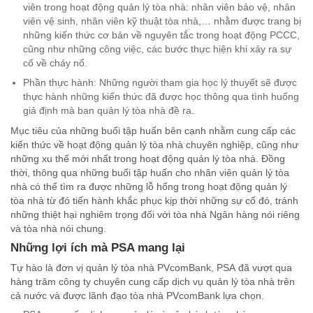
viên trong hoạt động quản lý tòa nhà: nhân viên bảo vệ, nhân
viên vệ sinh, nhân viên kỹ thuật tòa nhà,… nhằm được trang bị
những kiến thức cơ bản về nguyên tắc trong hoạt động PCCC,
cũng như những công việc, các bước thực hiện khi xảy ra sự
cố về cháy nổ.
Phần thực hành: Những người tham gia học lý thuyết sẽ được
thực hành những kiến thức đã được học thông qua tình huống
giả định mà ban quản lý tòa nhà đề ra.
Mục tiêu của những buổi tập huấn bên cạnh nhằm cung cấp các
kiến thức về hoạt động quản lý tòa nhà chuyên nghiệp, cũng như
những xu thế mới nhất trong hoạt động quản lý tòa nhà. Đồng
thời, thông qua những buổi tập huấn cho nhân viên quản lý tòa
nhà có thể tìm ra được những lỗ hổng trong hoạt động quản lý
tòa nhà từ đó tiến hành khắc phục kịp thời những sự cố đó, tránh
những thiệt hại nghiêm trọng đối với tòa nhà Ngân hàng nói riêng
và tòa nhà nói chung.
Những lợi ích mà PSA mang lại
Tự hào là đơn vị quản lý tòa nhà PVcomBank, PSA đã vượt qua
hàng trăm công ty chuyên cung cấp dịch vụ quản lý tòa nhà trên
cả nước và được lãnh đạo tòa nhà PVcomBank lựa chọn.