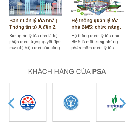
Ban quản lý tòa nhà |
Hệ thống quản lý tòa
Thông tin từ A đến Z
nhà BMS: chức năng,
bạn cần biết
cấu trúc và ứng dụng
Ban quản lý tòa nhà là bộ
Hệ thống quản lý tòa nhà
phận quan trọng quyết định
BMS là một trong những
mức độ hiệu quả của công
phần mềm quản lý tòa
việc vận…
nhà được các chủ đầu…
KHÁCH HÀNG CỦA
PSA