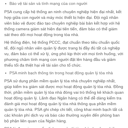
Bảo vệ tài sản và tính mạng của con người
PSA cung cấp hệ thống an ninh chuyên nghiệp hiện đại nhất, kết
hợp giữa con người và máy móc thiết bị hiện đại. Đội ngũ nhân
viên bảo vệ được đào tạo chuyên nghiệp bài bản kết hợp với hệ
thống camera giám sát hiện đại tiên tiến, đảm bảo có thể giám
sát theo dõi mọi hoạt động trong tòa nhà.
Hệ thống điện, hệ thống PCCC, đạt chuẩn theo tiêu chuẩn quốc
tế, đội ngũ nhân viên quản lý được trang bị đầy đủ tất cả nghiệp
vụ, đảm bảo có thể xử lý, ứng phó kịp thời với mọi tình huống, với
phương châm tính mạng con người đặt lên hàng đầu và giảm
thiểu tối đa thiệt hại về tài sản cho tổ chức.
PSA minh bạch thông tin trong hoạt động quản lý tòa nhà
PSA sử dụng phần mềm quản lý tòa nhà chuyên nghiệp nhất,
giúp kiểm tra giám sát được mọi hoạt động quản lý tòa nhà. Đồng
thời, phần mềm quản lý tòa nhà đóng vai trò thống kê khách quan
hoạt động quản lý. Lãnh đạo Ngân hàng có thể dễ dàng kiểm tra
đánh giá mọi hoạt động quản lý tòa nhà thông qua phần mềm
quản lý tòa nhà. PSA ghi chép chi tiết, công khai minh bạch tất cả
các khoản phí dịch vụ và báo cáo thường xuyên đến phòng ban
bộ phận liên quan của Ngân hàng.