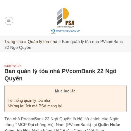
Skip
to
content
Trang chủ
»
Quản lý tòa nhà
»
Ban quản lý tòa nhà PVcomBank
22 Ngô Quyền
03/07/2025
Ban quản lý tòa nhà PVcomBank 22 Ngô
Quyền
Mục lục
[
ẩn
]
Hệ thống quản lý tòa nhà
Những lợi ích mà PSA mang lại
Tòa nhà PVcomBank 22 Ngô Quyền là Hội sở chính của Ngân
hàng TMCP Đại chúng Việt Nam (PVcomBank) tại
Quận Hoàn
Kiếm, Hà Nộ
i.
Ngân hàng TMCP Đại Chúng Việt Nam