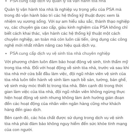
PSA cung cấp dịch vụ quản lý và vận hành tòa nhà
Quản lý vận hành tòa nhà là nghiệp vụ trọng yếu của PSA mà
trong đó vận hành bảo trì các hệ thống kỹ thuật được xem là
nhiệm vụ xương sống. Với sự am hiểu sâu sắc, thành thạo nghiệp
vụ, các chuyên gia cao cấp, giàu kinh nghiệm của PSA không chỉ
biết cách khai thác, vận hành các hệ thống kỹ thuật một cách
chuyên nghiệp, an toàn mà còn luôn cải tiến, ứng dụng các công
nghệ mới nhất nhằm nâng cao hiệu quả dịch vụ.
PSA cung cấp dịch vụ vệ sinh tòa nhà chuyên nghiệp
Với phương châm luôn đảm bảo hoạt động vệ sinh, tính thẩm mỹ
trong tòa nhà. Đối với hoạt động về sinh tòa nhà, trước và sau khi
tòa nhà mở cửa bắt đầu làm việc, đội ngũ nhân viên vệ sinh của
tòa nhà luôn tiến hành vệ sinh làm sạch bề sàn, tường, bàn ghế,
vệ sinh máy móc thiết bị trong tòa nhà. Bên cạnh đó trong thời
gian làm việc của tòa nhà, đội ngũ nhân viên không ngừng thực
hiện hoạt động vệ sinh nhưng không làm ảnh hưởng gián đoạn
đến các hoạt động của nhân viên ngân hàng cũng như khách
hàng đến giao dịch.
Bên cạnh đó, các hóa chất được sử dụng trong dịch vụ vệ sinh
tòa nhà phải đảm bảo không nguy hiểm đến sức khỏe tính mạng
của con người.