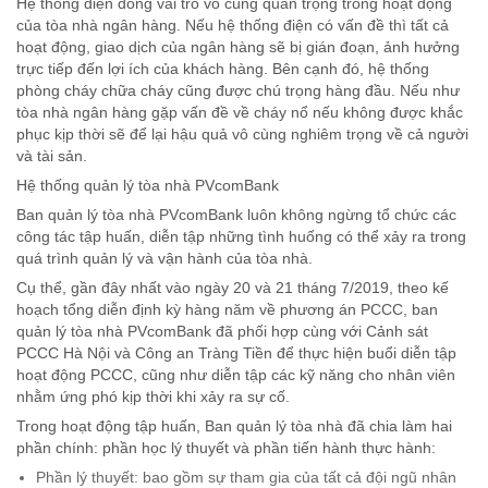
Hệ thống điện đóng vai trò vô cùng quan trọng trong hoạt động
của tòa nhà ngân hàng. Nếu hệ thống điện có vấn đề thì tất cả
hoạt động, giao dịch của ngân hàng sẽ bị gián đoạn, ảnh hưởng
trực tiếp đến lợi ích của khách hàng. Bên cạnh đó, hệ thống
phòng cháy chữa cháy cũng được chú trọng hàng đầu. Nếu như
tòa nhà ngân hàng gặp vấn đề về cháy nổ nếu không được khắc
phục kịp thời sẽ để lại hậu quả vô cùng nghiêm trọng về cả người
và tài sản.
Hệ thống quản lý tòa nhà PVcomBank
Ban quản lý tòa nhà PVcomBank luôn không ngừng tổ chức các
công tác tập huấn, diễn tập những tình huống có thể xảy ra trong
quá trình quản lý và vận hành của tòa nhà.
Cụ thể, gần đây nhất vào ngày 20 và 21 tháng 7/2019, theo kế
hoạch tổng diễn định kỳ hàng năm về phương án PCCC, ban
quản lý tòa nhà PVcomBank đã phối hợp cùng với Cảnh sát
PCCC Hà Nội và Công an Tràng Tiền để thực hiện buổi diễn tập
hoạt động PCCC, cũng như diễn tập các kỹ năng cho nhân viên
nhằm ứng phó kịp thời khi xảy ra sự cố.
Trong hoạt động tập huấn, Ban quản lý tòa nhà đã chia làm hai
phần chính: phần học lý thuyết và phần tiến hành thực hành:
Phần lý thuyết: bao gồm sự tham gia của tất cả đội ngũ nhân