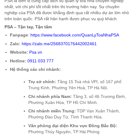
PSA là đơn vị cung cấp dịch vụ quản lý tòa nhà chuyên nghiệp
nhất, với chi phí tốt nhất trên thị trường hiện nay. Sự chuyên
nghiệp của PSA đã được khẳng định qua rất nhiều dự án lớn nhỏ
trên toàn quốc. PSA rất hân hạnh được phục vụ quý khách.
PSA – Tận tay, Tận tâm
Fanpage
:
https://www.facebook.com/QuanLyToaNhaPSA
Zalo:
https://zalo.me/2568370176442002461
Website:
Psa.vn
Hotline:
0911 033 777
Hệ thống các chi nhánh:
Trụ sở chính:
Tầng 15 Toà nhà VPI, số 167 phố
Trung Kính, Phường Yên Hoà, TP Hà Nội.
Chi nhánh phía Nam:
Tầng 3, số 46 Trương Định,
Phường Xuân Hòa, TP Hồ Chí Minh.
Chi nhánh miền Trung:
TDP Vạn Xuân Thành,
Phường Đào Duy Từ, Tỉnh Thanh Hóa.
Văn phòng đại diện Khu vực Đông Bắc Bộ:
Phường Thủy Nguyên, TP Hải Phòng.