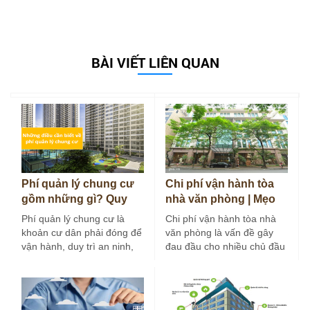
BÀI VIẾT LIÊN QUAN
Phí quản lý chung cư
Chi phí vận hành tòa
gồm những gì? Quy
nhà văn phòng | Mẹo
định và cách tính 2026
tối ưu chi phí hiệu…
Phí quản lý chung cư là
Chi phí vận hành tòa nhà
khoản cư dân phải đóng để
văn phòng là vấn đề gây
vận hành, duy trì an ninh,
đau đầu cho nhiều chủ đầu
vệ sinh…
tư và…