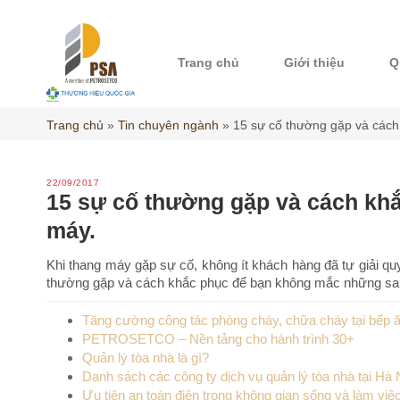
Skip
to
content
Trang chủ
Giới thiệu
Q
Trang chủ
»
Tin chuyên ngành
»
15 sự cố thường gặp và cách 
22/09/2017
15 sự cố thường gặp và cách khắ
máy.
Khi thang máy gặp sự cố, không ít khách hàng đã tự giải q
thường gặp và cách khắc phục để bạn không mắc những sai 
Tăng cường công tác phòng cháy, chữa cháy tại bếp ă
PETROSETCO – Nền tảng cho hành trình 30+
Quản lý tòa nhà là gì?
Danh sách các công ty dịch vụ quản lý tòa nhà tại Hà 
Ưu tiên an toàn điện trong không gian sống và làm việ