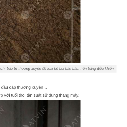
h, bảo trì thường xuyên để loại bỏ bụi bẩn bám trên bảng điều khiển
y, dầu cáp thường xuyên…
p với tuổi thọ, tần suất sử dụng thang máy.