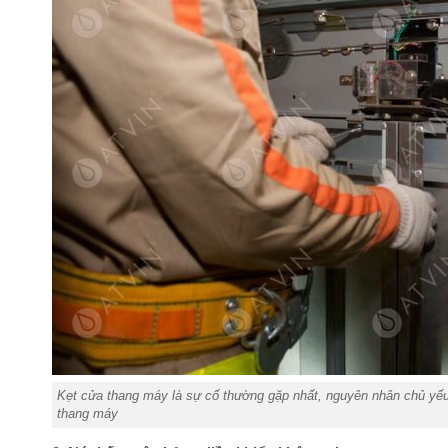
Kẹt cửa thang máy là sự cố thường gặp nhất, nguyên nhân chủ yếu l
thang máy