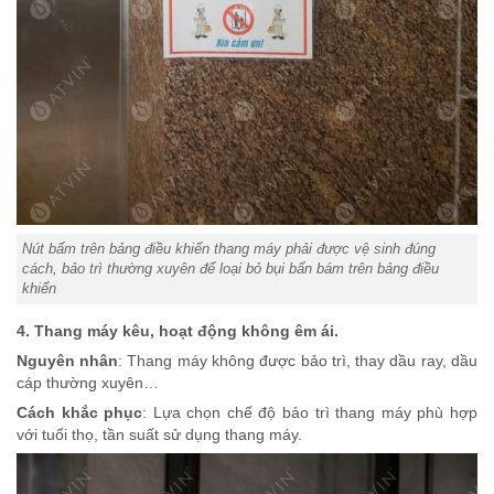
Nút bấm trên bảng điều khiển thang máy phải được vệ sinh đúng
cách, bảo trì thường xuyên để loại bỏ bụi bẩn bám trên bảng điều
khiển
4. Thang máy kêu, hoạt động không êm ái.
Nguyên nhân
: Thang máy không được bảo trì, thay dầu ray, dầu
cáp thường xuyên…
Cách khắc phục
: Lựa chọn chế độ bảo trì thang máy phù hợp
với tuổi thọ, tần suất sử dụng thang máy.