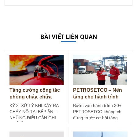
BÀI VIẾT LIÊN QUAN
Tăng cường công tác
PETROSETCO – Nền
phòng cháy, chữa
tảng cho hành trình
cháy tại bếp ăn công
30+
KỲ 3: XỬ LÝ KHI XẢY RA
Bước vào hành trình 30+,
nghiệp (Kỳ 3)
CHÁY NỔ TẠI BẾP ĂN –
PETROSETCO không chỉ
NHỮNG ĐIỀU CẦN GHI
đứng trước cơ hội tăng
NHỚ Ở các…
trưởng mới, mà còn đứng
trước yêu…