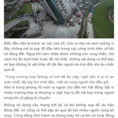
Điều đầu tiên là tránh xa các cửa sổ, cửa ra vào và vách tường vì
đây những nơi bị sụp đổ đầu tiên trong các công trình kiên cố khi
có động đất. Ngay khi cảm nhận được những cơn rung chấn, tìm
cách trú ẩn dưới bàn hoặc đồ nội thất, những vật dụng có thể bảo
vệ bạn không bị vật khác đổ đè lên người và chờ đến khi dư chấn
qua đi.
Trong trường hợp không có nơi để ẩn nấp, ngồi yên ở vị trí an
toàn nhất, lấy tay ôm chặt đầu, mặt và cong người vào đầu gối.
Nên ở trong phòng rồi mới ra ngoài cho đến khi hết động đất vì
nhiều trường hợp bị thương vì ngã hay bị đồ vật bay trúng người
trong khi cố gắng di chuyển.
Không sử dụng cầu thang bởi kể cả khi không sụp đổ do trận
động đất, nó cũng có thể sập do quá tải bởi nhiều người cùng bỏ
chạy. Cũng đồng thời tránh xa thang máy kể cả khi nó hoạt động