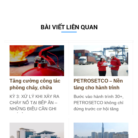
BÀI VIẾT LIÊN QUAN
Tăng cường công tác
PETROSETCO – Nền
phòng cháy, chữa
tảng cho hành trình
cháy tại bếp ăn công
30+
KỲ 3: XỬ LÝ KHI XẢY RA
Bước vào hành trình 30+,
nghiệp (Kỳ 3)
CHÁY NỔ TẠI BẾP ĂN –
PETROSETCO không chỉ
NHỮNG ĐIỀU CẦN GHI
đứng trước cơ hội tăng
NHỚ Ở các…
trưởng mới, mà còn đứng
trước yêu…