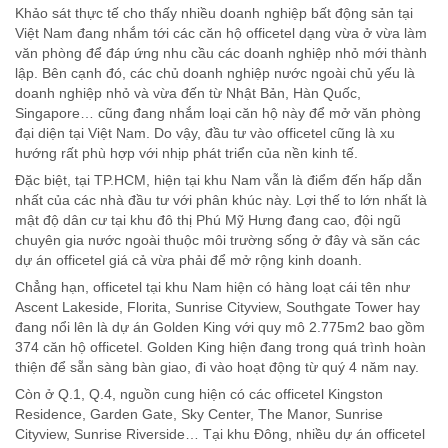
Khảo sát thực tế cho thấy nhiều doanh nghiệp bất động sản tại
Việt Nam đang nhắm tới các căn hộ officetel dạng vừa ở vừa làm
văn phòng để đáp ứng nhu cầu các doanh nghiệp nhỏ mới thành
lập. Bên cạnh đó, các chủ doanh nghiệp nước ngoài chủ yếu là
doanh nghiệp nhỏ và vừa đến từ Nhật Bản, Hàn Quốc,
Singapore… cũng đang nhắm loại căn hộ này để mở văn phòng
đại diện tại Việt Nam. Do vậy, đầu tư vào officetel cũng là xu
hướng rất phù hợp với nhịp phát triển của nền kinh tế.
Đặc biệt, tại TP.HCM, hiện tại khu Nam vẫn là điểm đến hấp dẫn
nhất của các nhà đầu tư với phân khúc này. Lợi thế to lớn nhất là
mật độ dân cư tại khu đô thị Phú Mỹ Hưng đang cao, đội ngũ
chuyên gia nước ngoài thuộc môi trường sống ở đây và săn các
dự án officetel giá cả vừa phải để mở rộng kinh doanh.
Chẳng hạn, officetel tại khu Nam hiện có hàng loạt cái tên như
Ascent Lakeside, Florita, Sunrise Cityview, Southgate Tower hay
đang nổi lên là dự án Golden King với quy mô 2.775m2 bao gồm
374 căn hộ officetel. Golden King hiện đang trong quá trình hoàn
thiện để sẵn sàng bàn giao, đi vào hoạt động từ quý 4 năm nay.
Còn ở Q.1, Q.4, nguồn cung hiện có các officetel Kingston
Residence, Garden Gate, Sky Center, The Manor, Sunrise
Cityview, Sunrise Riverside… Tại khu Đông, nhiều dự án officetel