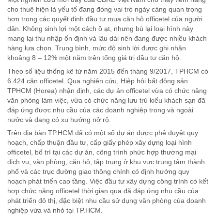
cho thuê hiện là yếu tố đang đóng vai trò ngày càng quan trọng
hơn trong các quyết định đầu tư mua căn hộ officetel của người
dân. Không sinh lợi một cách ồ ạt, nhưng bù lại loại hình này
mang lại thu nhập ổn định và lâu dài nên đang được nhiều khách
hàng lựa chọn. Trung bình, mức độ sinh lời được ghi nhận
khoảng 8 – 12% một năm trên tổng giá trị đầu tư căn hộ.
Theo số liệu thống kê từ năm 2015 đến tháng 9/2017, TPHCM có
6.424 căn officetel. Qua nghiên cứu, Hiệp hội bất động sản
TPHCM (Horea) nhận định, các dự án officetel vừa có chức năng
văn phòng làm việc, vừa có chức năng lưu trú kiểu khách sạn đã
đáp ứng được nhu cầu của các doanh nghiệp trong và ngoài
nước và đang có xu hướng nở rộ.
Trên địa bàn TP.HCM đã có một số dự án được phê duyệt quy
hoạch, chấp thuận đầu tư, cấp giấy phép xây dựng loại hình
officetel, bố trí tại các dự án, công trình phức hợp thương mại
dịch vụ, văn phòng, căn hộ, tập trung ở khu vực trung tâm thành
phố và các trục đường giao thông chính có định hướng quy
hoạch phát triển cao tầng. Việc đầu tư xây dựng công trình có kết
hợp chức năng officetel thời gian qua đã đáp ứng nhu cầu của
phát triển đô thị, đặc biệt nhu cầu sử dụng văn phòng của doanh
nghiệp vừa và nhỏ tại TP.HCM.