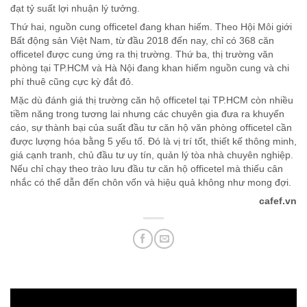
đạt tỷ suất lợi nhuận lý tưởng.
Thứ hai, nguồn cung officetel đang khan hiếm. Theo Hội Môi giới
Bất động sản Việt Nam, từ đầu 2018 đến nay, chỉ có 368 căn
officetel được cung ứng ra thị trường. Thứ ba, thị trường văn
phòng tại TP.HCM và Hà Nội đang khan hiếm nguồn cung và chi
phí thuê cũng cực kỳ đắt đỏ.
Mặc dù đánh giá thị trường căn hộ officetel tại TP.HCM còn nhiều
tiềm năng trong tương lai nhưng các chuyên gia đưa ra khuyến
cáo, sự thành bại của suất đầu tư căn hộ văn phòng officetel cần
được lượng hóa bằng 5 yếu tố. Đó là vị trí tốt, thiết kế thông minh,
giá cạnh tranh, chủ đầu tư uy tín, quản lý tòa nhà chuyên nghiệp.
Nếu chỉ chạy theo trào lưu đầu tư căn hộ officetel mà thiếu cân
nhắc có thể dẫn đến chôn vốn và hiệu quả không như mong đợi.
cafef.vn