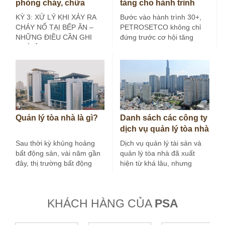
phòng cháy, chữa
tảng cho hành trình
cháy tại bếp ăn công
30+
KỲ 3: XỬ LÝ KHI XẢY RA
Bước vào hành trình 30+,
nghiệp (Kỳ 3)
CHÁY NỔ TẠI BẾP ĂN –
PETROSETCO không chỉ
NHỮNG ĐIỀU CẦN GHI
đứng trước cơ hội tăng
NHỚ Ở các…
trưởng mới, mà còn đứng
trước yêu…
Quản lý tòa nhà là gì?
Danh sách các công ty
dịch vụ quản lý tòa nhà
tại Hà Nội
Sau thời kỳ khủng hoảng
Dịch vụ quản lý tài sản và
bất động sản, vài năm gần
quản lý tòa nhà đã xuất
đây, thị trường bất động
hiện từ khá lâu, nhưng
sản nước ta tăng…
trong vài…
KHÁCH HÀNG CỦA
PSA