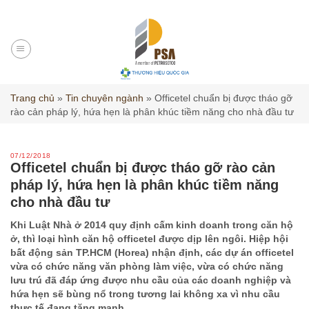
Skip
to
content
Trang chủ
»
Tin chuyên ngành
»
Officetel chuẩn bị được tháo gỡ
rào cản pháp lý, hứa hẹn là phân khúc tiềm năng cho nhà đầu tư
07/12/2018
Officetel chuẩn bị được tháo gỡ rào cản
pháp lý, hứa hẹn là phân khúc tiềm năng
cho nhà đầu tư
Khi Luật Nhà ở 2014 quy định cấm kinh doanh trong căn hộ
ở, thì loại hình căn hộ officetel được dịp lên ngôi. Hiệp hội
bất động sản TP.HCM (Horea) nhận định, các dự án officetel
vừa có chức năng văn phòng làm việc, vừa có chức năng
lưu trú đã đáp ứng được nhu cầu của các doanh nghiệp và
hứa hẹn sẽ bùng nổ trong tương lai không xa vì nhu cầu
thực tế đang tăng mạnh.