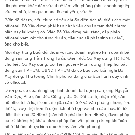
địa phương khác đến vừa thuê làm văn phòng (như doanh nghiệp
vừa và nhỏ, làm qua mạng là chủ yếu), vừa ở.
“Vấn đề đặt ra, nếu chưa có tiêu chuẩn diện tích tối thiểu cho một
officetel, Bộ Xây dựng phải ban hành tiêu chuẩn tạm thời nhưng
hiện nay lại không có. Việc Bộ Xây dựng nêu rằng, cấp phép
officetel xem xét cho từng dự án, tiêu cực sẽ phát sinh từ đây”,
ông cho biết.
Mới đây, trong buổi đối thoại với các doanh nghiệp kinh doanh bất
động sản, ông Trần Trọng Tuấn, Giám đốc Sở Xây dựng TP.HCM,
cho biết, Sở Xây dựng, Sở Tài nguyên- Môi trường, Hiệp hội bất
động sản TP.HCM, UBND TP.HCM đã có báo cáo kiến nghị Bộ
Xây dựng, Thủ tướng Chính phủ và đang chờ ban hành quy định
về officetel.
Dưới góc độ doanh nghiệp kinh doanh bất động sản, ông Nguyễn
Văn Đực, Phó giám đốc Công ty địa ốc Đất Lành, nhận xét, căn
hộ officetel là loại “con lai” giữa căn hộ ở và văn phòng nhưng “ưu
thế” lại vượt trội hơn là diện tích phù hợp với nhu cầu thực tế, từ
diện tích nhỏ 20-40m2 (căn hộ ở phải lớn hơn 45m2); được phép
cư trú không hộ khẩu; được phép làm văn phòng (trong khi “căn
hộ ở” không được kinh doanh hay làm văn phòng).
Một nghiên cứu mới đây của CBRE Việt Nam cho thấy tiềm năng