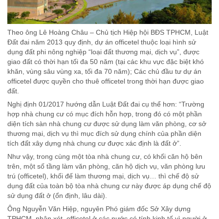
Theo ông Lê Hoàng Châu – Chủ tịch Hiệp hội BĐS TPHCM, Luật
Đất đai năm 2013 quy định, dự án officetel thuộc loại hình sử
dụng đất phi nông nghiệp “loại đất thương mại, dịch vụ”, được
giao đất có thời hạn tối đa 50 năm (tại các khu vực đặc biệt khó
khăn, vùng sâu vùng xa, tối đa 70 năm); Các chủ đầu tư dự án
officetel được quyền cho thuê officetel trong thời hạn được giao
đất.
Nghị định 01/2017 hướng dẫn Luật Đất đai cụ thể hơn: “Trường
hợp nhà chung cư có mục đích hỗn hợp, trong đó có một phần
diện tích sàn nhà chung cư được sử dụng làm văn phòng, cơ sở
thương mại, dịch vụ thì mục đích sử dụng chính của phần diện
tích đất xây dựng nhà chung cư được xác định là đất ở”.
Như vậy, trong cùng một tòa nhà chung cư, có khối căn hộ bên
trên, một số tầng làm văn phòng, căn hộ dịch vụ, văn phòng lưu
trú (officetel), khối đế làm thương mại, dịch vụ… thì chế độ sử
dụng đất của toàn bộ tòa nhà chung cư này được áp dụng chế độ
sử dụng đất ở (ổn định, lâu dài).
Ông Nguyễn Văn Hiệp, nguyên Phó giám đốc Sở Xây dựng
TPHCM, nhận xét, officetel ở các nước có tính kinh tế vì người ở