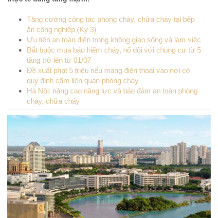
Tăng cường công tác phòng cháy, chữa cháy tại bếp
ăn công nghiệp (Kỳ 3)
Ưu tiên an toàn điện trong không gian sống và làm việc
Bắt buộc mua bảo hiểm cháy, nổ đối với chung cư từ 5
tầng trở lên từ 01/07
Đề xuất phạt 5 triệu nếu mang điện thoại vào nơi có
quy định cấm liên quan phòng cháy
Hà Nội: nâng cao năng lực và bảo đảm an toàn phòng
cháy, chữa cháy