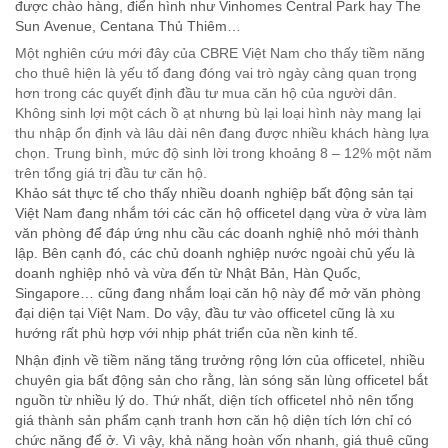
được chào hàng, điển hình như Vinhomes Central Park hay The
Sun Avenue, Centana Thủ Thiêm…
Một nghiên cứu mới đây của CBRE Việt Nam cho thấy tiềm năng
cho thuê hiện là yếu tố đang đóng vai trò ngày càng quan trọng
hơn trong các quyết định đầu tư mua căn hộ của người dân.
Không sinh lợi một cách ồ ạt nhưng bù lại loại hình này mang lại
thu nhập ổn định và lâu dài nên đang được nhiều khách hàng lựa
chọn. Trung bình, mức độ sinh lời trong khoảng 8 – 12% một năm
trên tổng giá trị đầu tư căn hộ.
Khảo sát thực tế cho thấy nhiều doanh nghiệp bất động sản tại
Việt Nam đang nhắm tới các căn hộ officetel dạng vừa ở vừa làm
văn phòng để đáp ứng nhu cầu các doanh nghiệ nhỏ mới thành
lập. Bên cạnh đó, các chủ doanh nghiệp nước ngoài chủ yếu là
doanh nghiệp nhỏ và vừa đến từ Nhật Bản, Hàn Quốc,
Singapore… cũng đang nhắm loại căn hộ này để mở văn phòng
đại diện tại Việt Nam. Do vậy, đầu tư vào officetel cũng là xu
hướng rất phù hợp với nhịp phát triển của nền kinh tế.
Nhận định về tiềm năng tăng trưởng rộng lớn của officetel, nhiều
chuyên gia bất động sản cho rằng, làn sóng săn lùng officetel bắt
nguồn từ nhiều lý do. Thứ nhất, diện tích officetel nhỏ nên tổng
giá thành sản phẩm cạnh tranh hơn căn hộ diện tích lớn chỉ có
chức năng để ở. Vì vậy, khả năng hoàn vốn nhanh, giá thuê cũng