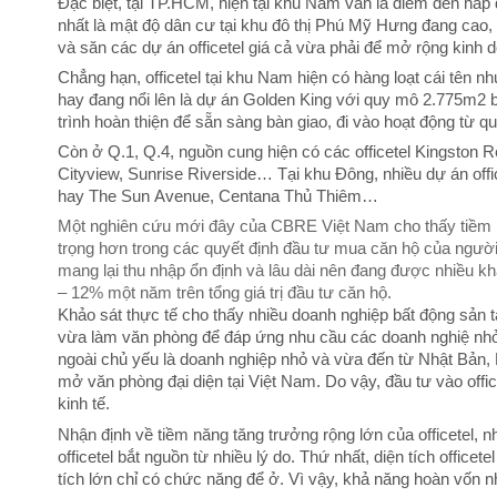
Đặc biệt, tại TP.HCM, hiện tại khu Nam vẫn là điểm đến hấp 
nhất là mật độ dân cư tại khu đô thị Phú Mỹ Hưng đang cao,
và săn các dự án officetel giá cả vừa phải để mở rộng kinh 
Chẳng hạn, officetel tại khu Nam hiện có hàng loạt cái tên n
hay đang nổi lên là dự án Golden King với quy mô 2.775m2 b
trình hoàn thiện để sẵn sàng bàn giao, đi vào hoạt động từ q
Còn ở Q.1, Q.4, nguồn cung hiện có các officetel Kingston 
Cityview, Sunrise Riverside… Tại khu Đông, nhiều dự án off
hay The Sun Avenue, Centana Thủ Thiêm…
Một nghiên cứu mới đây của CBRE Việt Nam cho thấy tiềm nă
trọng hơn trong các quyết định đầu tư mua căn hộ của người 
mang lại thu nhập ổn định và lâu dài nên đang được nhiều kh
– 12% một năm trên tổng giá trị đầu tư căn hộ.
Khảo sát thực tế cho thấy nhiều doanh nghiệp bất động sản t
vừa làm văn phòng để đáp ứng nhu cầu các doanh nghiệ nhỏ
ngoài chủ yếu là doanh nghiệp nhỏ và vừa đến từ Nhật Bản
mở văn phòng đại diện tại Việt Nam. Do vậy, đầu tư vào offic
kinh tế.
Nhận định về tiềm năng tăng trưởng rộng lớn của officetel, n
officetel bắt nguồn từ nhiều lý do. Thứ nhất, diện tích offic
tích lớn chỉ có chức năng để ở. Vì vậy, khả năng hoàn vốn nh