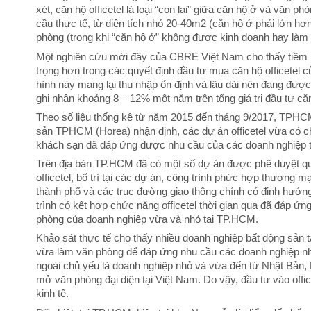
xét, căn hộ officetel là loại “con lai” giữa căn hộ ở và văn p
cầu thực tế, từ diện tích nhỏ 20-40m2 (căn hộ ở phải lớn 
phòng (trong khi “căn hộ ở” không được kinh doanh hay làm
Một nghiên cứu mới đây của CBRE Việt Nam cho thấy tiềm nă
trọng hơn trong các quyết định đầu tư mua căn hộ officetel c
hình này mang lại thu nhập ổn định và lâu dài nên đang đượ
ghi nhận khoảng 8 – 12% một năm trên tổng giá trị đầu tư că
Theo số liệu thống kê từ năm 2015 đến tháng 9/2017, TPHCM 
sản TPHCM (Horea) nhận định, các dự án officetel vừa có c
khách sạn đã đáp ứng được nhu cầu của các doanh nghiệp t
Trên địa bàn TP.HCM đã có một số dự án được phê duyệt quy
officetel, bố trí tại các dự án, công trình phức hợp thương m
thành phố và các trục đường giao thông chính có định hướng
trình có kết hợp chức năng officetel thời gian qua đã đáp ứng
phòng của doanh nghiệp vừa và nhỏ tại TP.HCM.
Khảo sát thực tế cho thấy nhiều doanh nghiệp bất động sản t
vừa làm văn phòng để đáp ứng nhu cầu các doanh nghiệp nh
ngoài chủ yếu là doanh nghiệp nhỏ và vừa đến từ Nhật Bản
mở văn phòng đại diện tại Việt Nam. Do vậy, đầu tư vào offic
kinh tế.