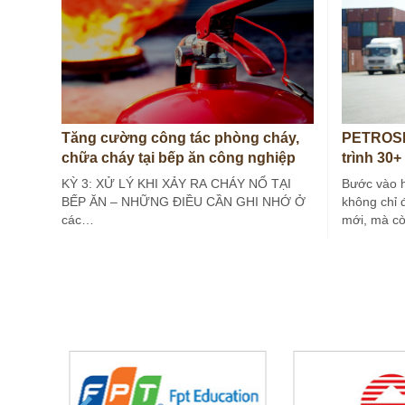
Tăng cường công tác phòng cháy,
PETROSE
chữa cháy tại bếp ăn công nghiệp
trình 30+
(Kỳ 3)
KỲ 3: XỬ LÝ KHI XẢY RA CHÁY NỔ TẠI
Bước vào 
BẾP ĂN – NHỮNG ĐIỀU CẦN GHI NHỚ Ở
không chỉ 
các…
mới, mà c