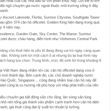
dẫn nhất của các nhà đầu tư với phân khúc này. Lợi thế to lớn
 đội ngũ chuyên gia nước ngoài thuộc môi trường sống ở đây
doanh.
hư Ascent Lakeside, Florita, Sunrise Cityview, Southgate Tower
ao gồm 374 căn hộ officetel. Golden King hiện đang trong quá
uý 4 năm nay.
Residence, Garden Gate, Sky Center, The Manor, Sunrise
icetel được chào hàng, điển hình như Vinhomes Central Park
ng cho thuê hiện là yếu tố đang đóng vai trò ngày càng quan
dân. Không sinh lợi một cách ồ ạt nhưng bù lại loại hình này
ách hàng lựa chọn. Trung bình, mức độ sinh lời trong khoảng 8
ại Việt Nam đang nhắm tới các căn hộ officetel dạng vừa ở
 mới thành lập. Bên cạnh đó, các chủ doanh nghiệp nước
, Hàn Quốc, Singapore… cũng đang nhắm loại căn hộ này để
etel cũng là xu hướng rất phù hợp với nhịp phát triển của nền
hiều chuyên gia bất động sản cho rằng, làn sóng săn lùng
etel nhỏ nên tổng giá thành sản phẩm cạnh tranh hơn căn hộ diện
anh, giá thuê cũng đạt tỷ suất lợi nhuận lý tưởng.