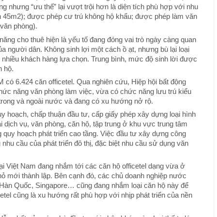
hòng nhưng “ưu thế” lại vượt trội hơn là diện tích phù hợp với nhu
hơn 45m2); được phép cư trú không hộ khẩu; được phép làm văn
 văn phòng).
ng cho thuê hiện là yếu tố đang đóng vai trò ngày càng quan
ủa người dân. Không sinh lợi một cách ồ ạt, nhưng bù lại loại
c nhiều khách hàng lựa chọn. Trung bình, mức độ sinh lời được
n hộ.
có 6.424 căn officetel. Qua nghiên cứu, Hiệp hội bất động
hức năng văn phòng làm việc, vừa có chức năng lưu trú kiểu
rong và ngoài nước và đang có xu hướng nở rộ.
 hoạch, chấp thuận đầu tư, cấp giấy phép xây dựng loại hình
ại dịch vụ, văn phòng, căn hộ, tập trung ở khu vực trung tâm
 quy hoạch phát triển cao tầng. Việc đầu tư xây dựng công
 nhu cầu của phát triển đô thị, đặc biệt nhu cầu sử dụng văn
ại Việt Nam đang nhắm tới các căn hộ officetel dạng vừa ở
ỏ mới thành lập. Bên cạnh đó, các chủ doanh nghiệp nước
, Hàn Quốc, Singapore… cũng đang nhắm loại căn hộ này để
etel cũng là xu hướng rất phù hợp với nhịp phát triển của nền