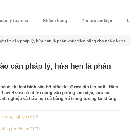
uản lý tòa nhà
Khách hàng
Tin tức sự kiện
L
 gỡ rào cản pháp lý, hứa hẹn là phân khúc tiềm năng cho nhà đầu tư
rào cản pháp lý, hứa hẹn là phân
 ở, thì loại hình căn hộ officetel được dịp lên ngôi. Hiệp
fficetel vừa có chức năng văn phòng làm việc, vừa có
anh nghiệp và hứa hẹn sẽ bùng nổ trong tương lai không
n công nghiệp (Kỳ 3)
c
tầng trở lên từ 01/07