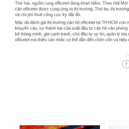
Thứ hai, nguồn cung officetel đang khan hiếm. Theo Hội Môi 
căn officetel được cung ứng ra thị trường. Thứ ba, thị trư
và chi phí thuê cũng cực kỳ đắt đỏ.
Mặc dù đánh giá thị trường căn hộ officetel tại TP.HCM còn 
khuyến cáo, sự thành bại của suất đầu tư căn hộ văn phòng off
kế thông minh, giá cạnh tranh, chủ đầu tư uy tín, quản lý tò
officetel mà thiếu cân nhắc có thể dẫn đến chôn vốn và hiệ