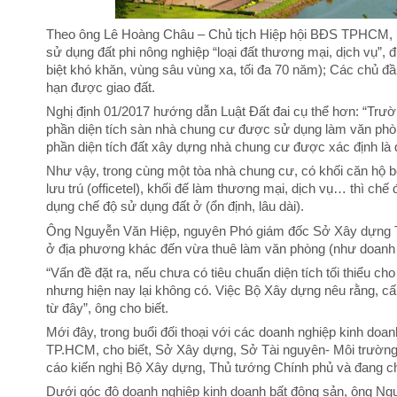
Theo ông Lê Hoàng Châu – Chủ tịch Hiệp hội BĐS TPHCM, Luậ
sử dụng đất phi nông nghiệp “loại đất thương mại, dịch vụ”, 
biệt khó khăn, vùng sâu vùng xa, tối đa 70 năm); Các chủ đầu
hạn được giao đất.
Nghị định 01/2017 hướng dẫn Luật Đất đai cụ thể hơn: “Trư
phần diện tích sàn nhà chung cư được sử dụng làm văn phòn
phần diện tích đất xây dựng nhà chung cư được xác định là đ
Như vậy, trong cùng một tòa nhà chung cư, có khối căn hộ b
lưu trú (officetel), khối đế làm thương mại, dịch vụ… thì c
dụng chế độ sử dụng đất ở (ổn định, lâu dài).
Ông Nguyễn Văn Hiệp, nguyên Phó giám đốc Sở Xây dựng TPH
ở địa phương khác đến vừa thuê làm văn phòng (như doanh 
“Vấn đề đặt ra, nếu chưa có tiêu chuẩn diện tích tối thiểu ch
nhưng hiện nay lại không có. Việc Bộ Xây dựng nêu rằng, cấp
từ đây”, ông cho biết.
Mới đây, trong buổi đối thoại với các doanh nghiệp kinh do
TP.HCM, cho biết, Sở Xây dựng, Sở Tài nguyên- Môi trườ
cáo kiến nghị Bộ Xây dựng, Thủ tướng Chính phủ và đang chờ
Dưới góc độ doanh nghiệp kinh doanh bất động sản, ông Ng