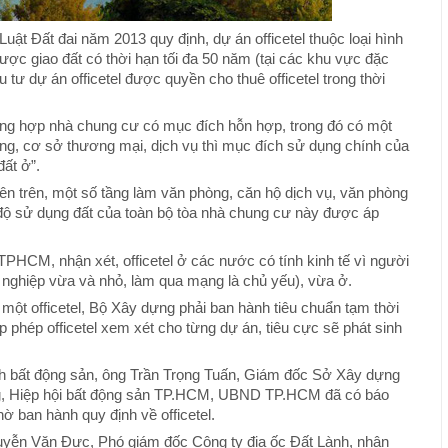
t Đất đai năm 2013 quy định, dự án officetel thuộc loại hình
được giao đất có thời hạn tối đa 50 năm (tại các khu vực đặc
 tư dự án officetel được quyền cho thuê officetel trong thời
ờng hợp nhà chung cư có mục đích hỗn hợp, trong đó có một
g, cơ sở thương mại, dịch vụ thì mục đích sử dụng chính của
ất ở”.
ên trên, một số tầng làm văn phòng, căn hộ dịch vụ, văn phòng
hế độ sử dụng đất của toàn bộ tòa nhà chung cư này được áp
CM, nhận xét, officetel ở các nước có tính kinh tế vì người
nghiệp vừa và nhỏ, làm qua mạng là chủ yếu), vừa ở.
o một officetel, Bộ Xây dựng phải ban hành tiêu chuẩn tạm thời
 phép officetel xem xét cho từng dự án, tiêu cực sẽ phát sinh
anh bất động sản, ông Trần Trọng Tuấn, Giám đốc Sở Xây dựng
ng, Hiệp hội bất động sản TP.HCM, UBND TP.HCM đã có báo
 ban hành quy định về officetel.
uyễn Văn Đực, Phó giám đốc Công ty địa ốc Đất Lành, nhận