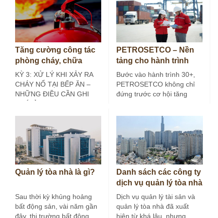
Tăng cường công tác
PETROSETCO – Nền
phòng cháy, chữa
tảng cho hành trình
cháy tại bếp ăn công
30+
KỲ 3: XỬ LÝ KHI XẢY RA
Bước vào hành trình 30+,
nghiệp (Kỳ 3)
CHÁY NỔ TẠI BẾP ĂN –
PETROSETCO không chỉ
NHỮNG ĐIỀU CẦN GHI
đứng trước cơ hội tăng
NHỚ Ở các…
trưởng mới, mà còn đứng
trước yêu…
Quản lý tòa nhà là gì?
Danh sách các công ty
dịch vụ quản lý tòa nhà
tại Hà Nội
Sau thời kỳ khủng hoảng
Dịch vụ quản lý tài sản và
bất động sản, vài năm gần
quản lý tòa nhà đã xuất
đây, thị trường bất động
hiện từ khá lâu, nhưng