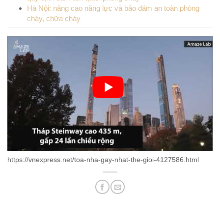
Hà Nội: nâng cao năng lực và bảo đảm an toàn phòng
cháy, chữa cháy
https://vnexpress.net/toa-nha-gay-nhat-the-gioi-4127586.html