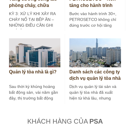
phòng cháy, chữa
tảng cho hành trình
cháy tại bếp ăn công
30+
KỲ 3: XỬ LÝ KHI XẢY RA
Bước vào hành trình 30+,
nghiệp (Kỳ 3)
CHÁY NỔ TẠI BẾP ĂN –
PETROSETCO không chỉ
NHỮNG ĐIỀU CẦN GHI
đứng trước cơ hội tăng
NHỚ Ở các…
trưởng mới, mà còn đứng
trước yêu…
Quản lý tòa nhà là gì?
Danh sách các công ty
dịch vụ quản lý tòa nhà
tại Hà Nội
Sau thời kỳ khủng hoảng
Dịch vụ quản lý tài sản và
bất động sản, vài năm gần
quản lý tòa nhà đã xuất
đây, thị trường bất động
hiện từ khá lâu, nhưng
sản nước ta tăng…
trong vài…
KHÁCH HÀNG CỦA
PSA