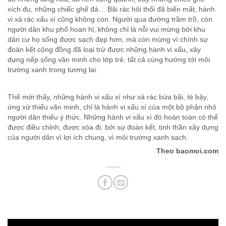
xích đu, những chiếc ghế đá… Bãi rác hôi thối đã biến mất, hành
vi xả rác xấu xí cũng không còn. Người qua đường trầm trồ, còn
người dân khu phố hoan hỉ, không chỉ là nỗi vui mừng bởi khu
dân cư họ sống được sạch đẹp hơn, mà còn mừng vì chính sự
đoàn kết cộng đồng đã loại trừ được những hành vi xấu, xây
dựng nếp sống văn minh cho lớp trẻ, tất cả cùng hướng tới môi
trường xanh trong tương lai.
Thế mới thấy, những hành vi xấu xí như xả rác bừa bãi, tè bậy,
ứng xử thiếu văn minh, chỉ là hành vi xấu xí của một bộ phận nhỏ
người dân thiếu ý thức. Những hành vi xấu xí đó hoàn toàn có thể
được điều chỉnh, được xóa đi, bởi sự đoàn kết, tinh thần xây dựng
của người dân vì lợi ích chung, vì môi trường xanh sạch.
Theo baomoi.com