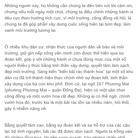
Những người này, họ không cần chúng ta đến bên nói lời cảm ơn,
nhưng nếu mỗi ngày một chút, chúng ta điều chỉnh những hành vi
tiêu cực theo hướng tích cực, vì môi trường, cộng đồng xã hội, là
chúng ta đã góp phần xây dựng cuộc sống hiện tại tươi đẹp, làm
xanh môi trường tương lai.
Ở nhiều khu dân cư, nhận thức của người dân về bảo vệ môi
trường, giữ gìn nếp sống văn minh còn được thể hiện qua sự
đoàn kết, góp ý với những hành vi chưa đúng mực của một số
người thiếu ý thức bằng tinh thần xây dựng, quyết tâm làm sạch,
đẹp môi trường. Sáng kiến “biến bãi rác thành hoa” tại một số khu
dân cư đã trở thành hiện thực chính nhờ sự đoàn kết, tinh thần
xây dựng của bà con khu phố. Đơn cử, tại ngõ 167 Phương Mai
(phường Phương Mai – quận Đống Đa), hiện có một sân chơi
cộng đồng và một vườn hoa rất đẹp. Không ai có thể ngờ, chính
vườn hoa đó, trước kia là một bãi rác tồn tại nhiều năm, hôi thối,
gây ô nhiễm nặng nề.
Bằng quyết tâm cao, bằng sự đoàn kết và sự hỗ trợ của các câu
lạc bộ tình nguyện, bãi rác đã được dọn sạch. Người ta trồng vào
đó những lẵng hoa, lát nền xung quanh, bày những chiếc ghế