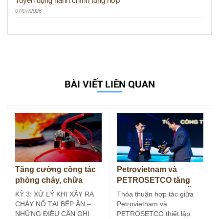
Tuyển dụng hành chính tổng hợp
07/07/2026
BÀI VIẾT LIÊN QUAN
Tăng cường công tác
Petrovietnam và
phòng cháy, chữa
PETROSETCO tăng
cháy tại bếp ăn công
cường liên kết chuỗi
KỲ 3: XỬ LÝ KHI XẢY RA
Thỏa thuận hợp tác giữa
nghiệp (Kỳ 3)
dịch vụ năng lượng
CHÁY NỔ TẠI BẾP ĂN –
Petrovietnam và
NHỮNG ĐIỀU CẦN GHI
PETROSETCO thiết lập