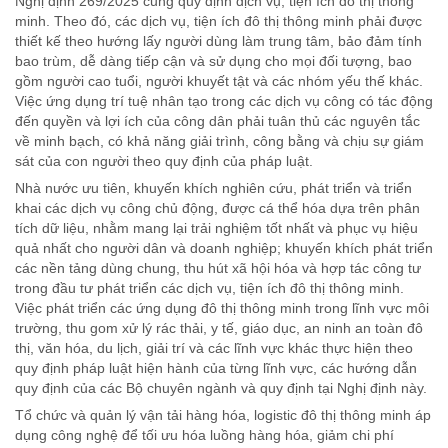
Nghị định 269/2025 cũng quy định dịch vụ, tiện ích đô thị thông
minh. Theo đó, các dịch vụ, tiện ích đô thị thông minh phải được
thiết kế theo hướng lấy người dùng làm trung tâm, bảo đảm tính
bao trùm, dễ dàng tiếp cận và sử dụng cho mọi đối tượng, bao
gồm người cao tuổi, người khuyết tật và các nhóm yếu thế khác.
Việc ứng dụng trí tuệ nhân tạo trong các dịch vụ công có tác động
đến quyền và lợi ích của công dân phải tuân thủ các nguyên tắc
về minh bạch, có khả năng giải trình, công bằng và chịu sự giám
sát của con người theo quy định của pháp luật.
Nhà nước ưu tiên, khuyến khích nghiên cứu, phát triển và triển
khai các dịch vụ công chủ động, được cá thể hóa dựa trên phân
tích dữ liệu, nhằm mang lại trải nghiệm tốt nhất và phục vụ hiệu
quả nhất cho người dân và doanh nghiệp; khuyến khích phát triển
các nền tảng dùng chung, thu hút xã hội hóa và hợp tác công tư
trong đầu tư phát triển các dịch vụ, tiện ích đô thị thông minh.
Việc phát triển các ứng dụng đô thị thông minh trong lĩnh vực môi
trường, thu gom xử lý rác thải, y tế, giáo dục, an ninh an toàn đô
thị, văn hóa, du lịch, giải trí và các lĩnh vực khác thực hiện theo
quy định pháp luật hiện hành của từng lĩnh vực, các hướng dẫn
quy định của các Bộ chuyên ngành và quy định tại Nghị định này.
Tổ chức và quản lý vận tải hàng hóa, logistic đô thị thông minh áp
dụng công nghệ để tối ưu hóa luồng hàng hóa, giảm chi phí