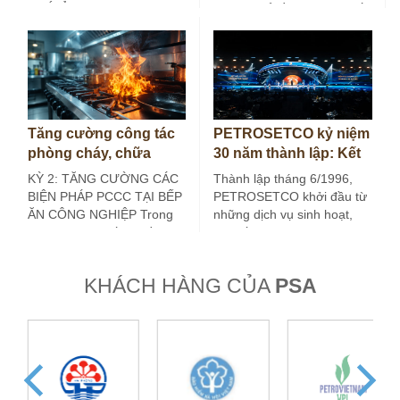
NHỚ Ở các…
khuôn khổ đồng hành chiến
lược, lâu dài, hướng tới…
Tăng cường công tác
PETROSETCO kỷ niệm
phòng cháy, chữa
30 năm thành lập: Kết
cháy tại bếp ăn công
nối giá trị, kiến tạo
KỲ 2: TĂNG CƯỜNG CÁC
Thành lập tháng 6/1996,
nghiệp (Kỳ 2)
tương lai
BIỆN PHÁP PCCC TẠI BẾP
PETROSETCO khởi đầu từ
ĂN CÔNG NGHIỆP Trong
những dịch vụ sinh hoạt,
kỳ trước, bài viết đã đề…
đời sống và du lịch phục
vụ…
KHÁCH HÀNG CỦA
PSA