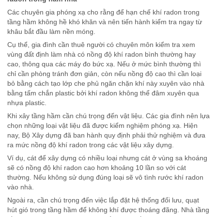
Các chuyên gia phóng xạ cho rằng để hạn chế khí radon trong
tầng hầm không hề khó khăn và nên tiến hành kiểm tra ngay từ
khâu bắt đầu làm nền móng.
Cụ thể, gia đình cần thuê người có chuyên môn kiểm tra xem
vùng đất định làm nhà có nồng độ khí radon bình thường hay
cao, thông qua các máy đo bức xạ. Nếu ở mức bình thường thì
chỉ cần phòng tránh đơn giản, còn nếu nồng độ cao thì cần loại
bỏ bằng cách tạo lớp che phủ ngăn chặn khí này xuyên vào nhà
bằng tấm chắn plastic bởi khí radon không thể đâm xuyên qua
nhựa plastic.
Khi xây tầng hầm cần chú trọng đến vật liệu. Các gia đình nên lựa
chọn những loại vật liệu đã được kiểm nghiệm phóng xạ. Hiện
nay, Bộ Xây dựng đã ban hành quy định phải thử nghiệm và đưa
ra mức nồng độ khí radon trong các vật liệu xây dựng.
Ví dụ, cát để xây dựng có nhiều loại nhưng cát ở vùng sa khoáng
sẽ có nồng độ khí radon cao hơn khoảng 10 lần so với cát
thường. Nếu không sử dụng đúng loại sẽ vô tình rước khí radon
vào nhà.
Ngoài ra, cần chú trọng đến việc lắp đặt hệ thống đối lưu, quạt
hút gió trong tầng hầm để không khí được thoáng đãng. Nhà tầng