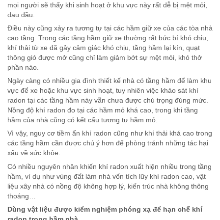
mọi người sẽ thấy khi sinh hoạt ở khu vực này rất dễ bị mệt mỏi,
đau đầu.
Điều này cũng xảy ra tương tự tại các hầm giữ xe của các tòa nhà
cao tầng. Trong các tầng hầm giữ xe thường rất bức bí khó chịu,
khí thải từ xe đã gây cảm giác khó chịu, tầng hầm lại kín, quạt
thông gió được mở cũng chỉ làm giảm bớt sự mệt mỏi, khó thở
phần nào.
Ngày càng có nhiều gia đình thiết kế nhà có tầng hầm để làm khu
vực để xe hoặc khu vực sinh hoạt, tuy nhiên việc khảo sát khí
radon tại các tầng hầm này vẫn chưa được chú trọng đúng mức.
Nồng độ khí radon đo tại các hầm mỏ khá cao, trong khi tầng
hầm của nhà cũng có kết cấu tương tự hầm mỏ.
Vì vậy, nguy cơ tiềm ẩn khí radon cũng như khí thải khá cao trong
các tầng hầm cần được chú ý hơn để phòng tránh những tác hại
xấu về sức khỏe.
Có nhiều nguyên nhân khiến khí radon xuất hiện nhiều trong tầng
hầm, ví dụ như vùng đất làm nhà vốn tích lũy khí radon cao, vật
liệu xây nhà có nồng độ không hợp lý, kiến trúc nhà không thông
thoáng…
Dùng vật liệu được kiểm nghiệm phóng xạ để hạn chế khí
radon trong hầm nhà