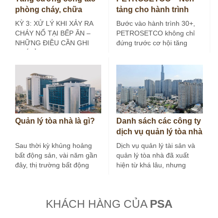
phòng cháy, chữa
tảng cho hành trình
cháy tại bếp ăn công
30+
KỲ 3: XỬ LÝ KHI XẢY RA
Bước vào hành trình 30+,
nghiệp (Kỳ 3)
CHÁY NỔ TẠI BẾP ĂN –
PETROSETCO không chỉ
NHỮNG ĐIỀU CẦN GHI
đứng trước cơ hội tăng
NHỚ Ở các…
trưởng mới, mà còn đứng
trước yêu…
Quản lý tòa nhà là gì?
Danh sách các công ty
dịch vụ quản lý tòa nhà
tại Hà Nội
Sau thời kỳ khủng hoảng
Dịch vụ quản lý tài sản và
bất động sản, vài năm gần
quản lý tòa nhà đã xuất
đây, thị trường bất động
hiện từ khá lâu, nhưng
sản nước ta tăng…
trong vài…
KHÁCH HÀNG CỦA
PSA