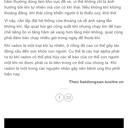
hầm thường dùng làm khu vực để xe, vì thế không chỉ bị ảnh
hưởng bởi khí tự nhiên mà còn có khí thải. Nếu không khí không
thoáng đãng, khí thải cũng khiến người ở bị thiếu oxy, khó thở.
Vì vậy, cần lắp đặt hệ thống cửa thoáng cả về ánh sáng lẫn
không khí, lắp quạt hút gió công suất lớn nhưng chạy êm để hạn
chế tiếng ồn vì tầng hầm sẽ vang hơn tầng trên không, quạt cũng
phải đảm bảo chạy nhiều giờ trong ngày để thoát khí.
Khí radon là một loại khí tự nhiên, ở nồng độ cao có thể gây tác
động xấu đến sức khỏe con người. Cụ thể là các hạt alpha phát
ra từ khí radon có thể phá hủy các tế bào của cơ thể con người
một khi nó được phát ra từ bên trong cơ thể của chúng ta. Khí
radon là một trong các nguyên nhân gây nên bệnh ung thư phổi
hiện nay.
Theo batdongsan.tuoitre.vn