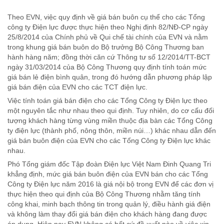
Theo EVN, việc quy định về giá bán buôn cụ thể cho các Tổng
công ty Điện lực được thực hiện theo Nghị định 82/NĐ-CP ngày
25/8/2014 của Chính phủ về Qui chế tài chính của EVN và nằm
trong khung giá bán buôn do Bộ trưởng Bộ Công Thương ban
hành hàng năm; đồng thời căn cứ Thông tư số 12/2014/TT-BCT
ngày 31/03/2014 của Bộ Công Thương quy định tính toán mức
giá bán lẻ điện bình quân, trong đó hướng dẫn phương pháp lập
giá bán điện của EVN cho các TCT điện lực.
Việc tính toán giá bán điện cho các Tổng Công ty Điện lực theo
một nguyên tắc như nhau theo qui định. Tuy nhiên, do cơ cấu đối
tượng khách hàng từng vùng miền thuộc địa bàn các Tổng Công
ty điện lực (thành phố, nông thôn, miền núi…) khác nhau dẫn đến
giá bán buôn điện của EVN cho các Tổng Công ty Điện lực khác
nhau.
Phó Tổng giám đốc Tập đoàn Điện lực Việt Nam Đinh Quang Tri
khẳng định, mức giá bán buôn điện của EVN bán cho các Tổng
Công ty Điện lực năm 2016 là giá nội bộ trong EVN để các đơn vị
thực hiện theo qui định của Bộ Công Thương nhằm tăng tính
công khai, minh bạch thông tin trong quản lý, điều hành giá điện
và không làm thay đổi giá bán điện cho khách hàng đang được