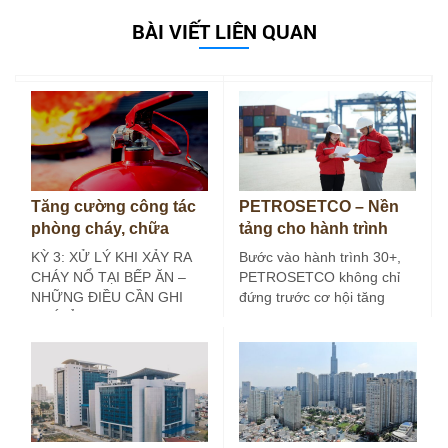
BÀI VIẾT LIÊN QUAN
Tăng cường công tác
PETROSETCO – Nền
phòng cháy, chữa
tảng cho hành trình
cháy tại bếp ăn công
30+
KỲ 3: XỬ LÝ KHI XẢY RA
Bước vào hành trình 30+,
nghiệp (Kỳ 3)
CHÁY NỔ TẠI BẾP ĂN –
PETROSETCO không chỉ
NHỮNG ĐIỀU CẦN GHI
đứng trước cơ hội tăng
NHỚ Ở các…
trưởng mới, mà còn đứng
trước yêu…