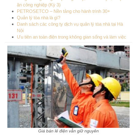
ăn công nghiệp (Kỳ 3)
PETROSETCO – Nền tảng cho hành trình 30+
Quản lý tòa nhà là gì?
Danh sách các công ty dịch vụ quản lý tòa nhà tại Hà
Nội
Ưu tiên an toàn điện trong không gian sống và làm việc
Giá bán lẻ điện vẫn giữ nguyên