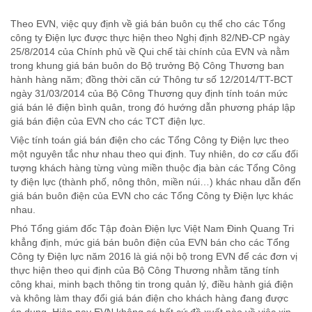
Theo EVN, việc quy định về giá bán buôn cụ thể cho các Tổng
công ty Điện lực được thực hiện theo Nghị định 82/NĐ-CP ngày
25/8/2014 của Chính phủ về Qui chế tài chính của EVN và nằm
trong khung giá bán buôn do Bộ trưởng Bộ Công Thương ban
hành hàng năm; đồng thời căn cứ Thông tư số 12/2014/TT-BCT
ngày 31/03/2014 của Bộ Công Thương quy định tính toán mức
giá bán lẻ điện bình quân, trong đó hướng dẫn phương pháp lập
giá bán điện của EVN cho các TCT điện lực.
Việc tính toán giá bán điện cho các Tổng Công ty Điện lực theo
một nguyên tắc như nhau theo qui định. Tuy nhiên, do cơ cấu đối
tượng khách hàng từng vùng miền thuộc địa bàn các Tổng Công
ty điện lực (thành phố, nông thôn, miền núi…) khác nhau dẫn đến
giá bán buôn điện của EVN cho các Tổng Công ty Điện lực khác
nhau.
Phó Tổng giám đốc Tập đoàn Điện lực Việt Nam Đinh Quang Tri
khẳng định, mức giá bán buôn điện của EVN bán cho các Tổng
Công ty Điện lực năm 2016 là giá nội bộ trong EVN để các đơn vị
thực hiện theo qui định của Bộ Công Thương nhằm tăng tính
công khai, minh bạch thông tin trong quản lý, điều hành giá điện
và không làm thay đổi giá bán điện cho khách hàng đang được