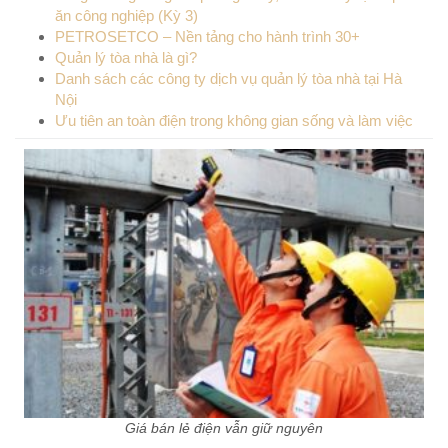
ăn công nghiệp (Kỳ 3)
PETROSETCO – Nền tảng cho hành trình 30+
Quản lý tòa nhà là gì?
Danh sách các công ty dịch vụ quản lý tòa nhà tại Hà
Nội
Ưu tiên an toàn điện trong không gian sống và làm việc
Giá bán lẻ điện vẫn giữ nguyên