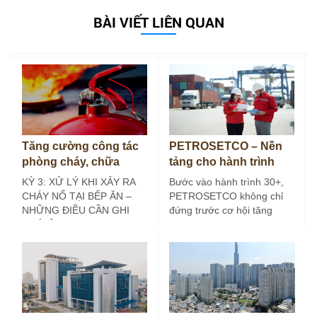
BÀI VIẾT LIÊN QUAN
Tăng cường công tác
PETROSETCO – Nền
phòng cháy, chữa
tảng cho hành trình
cháy tại bếp ăn công
30+
KỲ 3: XỬ LÝ KHI XẢY RA
Bước vào hành trình 30+,
nghiệp (Kỳ 3)
CHÁY NỔ TẠI BẾP ĂN –
PETROSETCO không chỉ
NHỮNG ĐIỀU CẦN GHI
đứng trước cơ hội tăng
NHỚ Ở các…
trưởng mới, mà còn đứng
trước yêu…