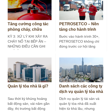
Tăng cường công tác
PETROSETCO – Nền
phòng cháy, chữa
tảng cho hành trình
cháy tại bếp ăn công
30+
KỲ 3: XỬ LÝ KHI XẢY RA
Bước vào hành trình 30+,
nghiệp (Kỳ 3)
CHÁY NỔ TẠI BẾP ĂN –
PETROSETCO không chỉ
NHỮNG ĐIỀU CẦN GHI
đứng trước cơ hội tăng
NHỚ Ở các…
trưởng mới, mà còn đứng
trước yêu…
Quản lý tòa nhà là gì?
Danh sách các công ty
dịch vụ quản lý tòa nhà
tại Hà Nội
Sau thời kỳ khủng hoảng
Dịch vụ quản lý tài sản và
bất động sản, vài năm gần
quản lý tòa nhà đã xuất
đây, thị trường bất động
hiện từ khá lâu, nhưng