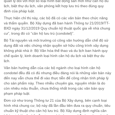
quản lý đối với một số loại hình bất động sản mới như căn hộ du
lịch, biệt thự du lịch, văn phòng kết hợp lưu trú theo đúng quy
định của pháp luật.
Thực hiện chỉ thị này, các bộ đã có các văn bản theo chức năng
và thẩm quyền. Bộ Xây dựng đã ban hành Thông tư 21/2019/TT-
BXD ngày 31/12/2019 Quy chuẩn kỹ thuật quốc gia về nhà chung
cư”, trong đó có “căn hộ lưu trú (condotel)”.
Bộ Tài nguyên và môi trường có công văn hướng dẫn chế độ sử
dụng đất và việc chứng nhận quyền sở hữu công trình xây dựng
không phải nhà ở. Bộ Văn hóa thể thao và du lịch ban hành quy
chế quản lý, kinh doanh loại hình căn hộ du lịch và biệt thự du
lịch.
Văn bản hướng dẫn của các bộ ngành cho loại hình căn hộ
condotel đều đã có đủ nhưng điều đáng nói là những văn bản này
đến nay vẫn chưa thể đi vào thực tiễn để công nhận tính pháp lý
cho sản phẩm này. Theo nhiều chuyên gia, nguyên nhân là do
còn nhiêu mâu thuẫn, chưa thống nhất trong các văn bản quy
phạm pháp luật.
Đơn cử như trong Thông tư 21 của Bộ Xây dựng, bên cạnh loại
hình nhà chung cư, bộ này đã lần đầu tiên đưa ra quy chuẩn, tiêu
chuẩn kỹ thuật cho căn hộ lưu trú. Bộ Xây dựng định nghĩa căn