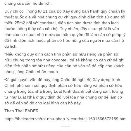
chung của căn hộ du lịch.
Duy chỉ có Thông tư 21 của Bộ Xây dựng ban hành quy chuẩn kỹ
thuật quốc gia về nhà chung cư chỉ quy định diện tích sử dụng tối
thiểu 25m2 đối với condotel, diện tích sàn được tính theo kích
thước thông thủy của căn hộ. Tuy nhiên, đây chưa phải là văn
bản của cơ quan nhà nước có thẩm quyền để làm căn cứ pháp lý
để tính diện tích thuộc phần sở hữu riêng của người mua căn hộ
du lịch.
“Nếu không quy định cách tính phần sở hữu riêng và phần sở
hữu chung trong tòa nhà condotel, thì sẽ không có căn cứ để ghi
diện tích phần sở hữu riêng của căn hộ vào sổ đỏ cấp cho khách
hàng”, ông Châu nhấn mạnh.
Để giải quyết vấn đề này, ông Châu đề nghị Bộ Xây dựng trình
Chính phủ xem xét quy định phần sở hữu riêng và phần sở hữu
chung trong tòa nhà trong Luật Kinh doanh bất động sản, tương
tự như Luật Nhà ở quy định đối với tòa nhà chung cư để làm cơ
sở để cấp sổ đỏ cho loại hình căn hộ này.
Theo TheLEADER
https://theleader.vn/roi-nhu-phap-ly-condotel-1601366372189.htm