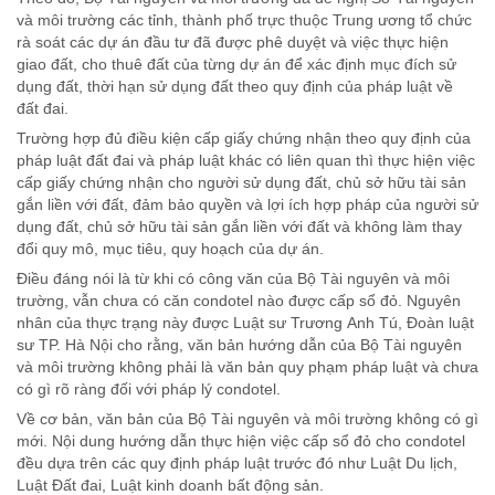
và môi trường các tỉnh, thành phố trực thuộc Trung ương tổ chức
rà soát các dự án đầu tư đã được phê duyệt và việc thực hiện
giao đất, cho thuê đất của từng dự án để xác định mục đích sử
dụng đất, thời hạn sử dụng đất theo quy định của pháp luật về
đất đai.
Trường hợp đủ điều kiện cấp giấy chứng nhận theo quy định của
pháp luật đất đai và pháp luật khác có liên quan thì thực hiện việc
cấp giấy chứng nhận cho người sử dụng đất, chủ sở hữu tài sản
gắn liền với đất, đảm bảo quyền và lợi ích hợp pháp của người sử
dụng đất, chủ sở hữu tài sản gắn liền với đất và không làm thay
đổi quy mô, mục tiêu, quy hoạch của dự án.
Điều đáng nói là từ khi có công văn của Bộ Tài nguyên và môi
trường, vẫn chưa có căn condotel nào được cấp sổ đỏ. Nguyên
nhân của thực trạng này được Luật sư Trương Anh Tú, Đoàn luật
sư TP. Hà Nội cho rằng, văn bản hướng dẫn của Bộ Tài nguyên
và môi trường không phải là văn bản quy phạm pháp luật và chưa
có gì rõ ràng đối với pháp lý condotel.
Về cơ bản, văn bản của Bộ Tài nguyên và môi trường không có gì
mới. Nội dung hướng dẫn thực hiện việc cấp sổ đỏ cho condotel
đều dựa trên các quy định pháp luật trước đó như Luật Du lịch,
Luật Đất đai, Luật kinh doanh bất động sản.