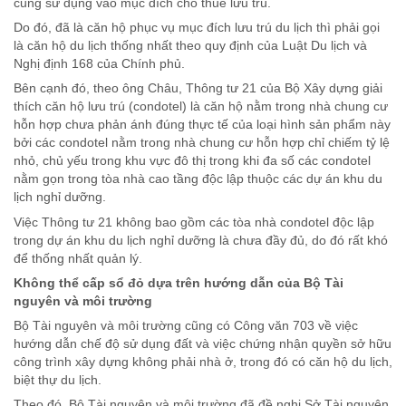
cũng sử dụng vào mục đích cho thuê lưu trú.
Do đó, đã là căn hộ phục vụ mục đích lưu trú du lịch thì phải gọi
là căn hộ du lịch thống nhất theo quy định của Luật Du lịch và
Nghị định 168 của Chính phủ.
Bên cạnh đó, theo ông Châu, Thông tư 21 của Bộ Xây dựng giải
thích căn hộ lưu trú (condotel) là căn hộ nằm trong nhà chung cư
hỗn hợp chưa phản ánh đúng thực tế của loại hình sản phẩm này
bởi các condotel nằm trong nhà chung cư hỗn hợp chỉ chiếm tỷ lệ
nhỏ, chủ yếu trong khu vực đô thị trong khi đa số các condotel
nằm gọn trong tòa nhà cao tầng độc lập thuộc các dự án khu du
lịch nghỉ dưỡng.
Việc Thông tư 21 không bao gồm các tòa nhà condotel độc lập
trong dự án khu du lịch nghỉ dưỡng là chưa đầy đủ, do đó rất khó
để thống nhất quản lý.
Không thể cấp sổ đỏ dựa trên hướng dẫn của Bộ Tài
nguyên và môi trường
Bộ Tài nguyên và môi trường cũng có Công văn 703 về việc
hướng dẫn chế độ sử dụng đất và việc chứng nhận quyền sở hữu
công trình xây dựng không phải nhà ở, trong đó có căn hộ du lịch,
biệt thự du lịch.
Theo đó, Bộ Tài nguyên và môi trường đã đề nghị Sở Tài nguyên