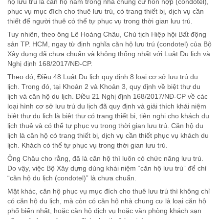
hộ lưu trú là căn hộ nằm trong nhà chung cư hỗn hợp (condotel),
phục vụ mục đích cho thuê lưu trú, có trang thiết bị, dịch vụ cần
thiết để người thuê có thể tự phục vụ trong thời gian lưu trú.
Tuy nhiên, theo ông Lê Hoàng Châu, Chủ tịch Hiệp hội Bất động
sản TP. HCM, ngay từ định nghĩa căn hộ lưu trú (condotel) của Bộ
Xây dựng đã chưa chuẩn và không thống nhất với Luật Du lịch và
Nghị định 168/2017/NĐ-CP.
Theo đó, Điều 48 Luật Du lịch quy định 8 loại cơ sở lưu trú du
lịch. Trong đó, tại Khoản 2 và Khoản 3, quy định về biệt thự du
lịch và căn hộ du lịch. Điều 21 Nghị định 168/2017/NĐ-CP về các
loại hình cơ sở lưu trú du lịch đã quy định và giải thích khái niệm
biệt thự du lịch là biệt thự có trang thiết bị, tiện nghi cho khách du
lịch thuê và có thể tự phục vụ trong thời gian lưu trú. Căn hộ du
lịch là căn hộ có trang thiết bị, dịch vụ cần thiết phục vụ khách du
lịch. Khách có thể tự phục vụ trong thời gian lưu trú.
Ông Châu cho rằng, đã là căn hộ thì luôn có chức năng lưu trú.
Do vậy, việc Bộ Xây dựng dùng khái niệm “căn hộ lưu trú” để chỉ
“căn hộ du lịch (condotel)” là chưa chuẩn.
Mặt khác, căn hộ phục vụ mục đích cho thuê lưu trú thì không chỉ
có căn hộ du lịch, mà còn có căn hộ nhà chung cư là loại căn hộ
phổ biến nhất, hoặc căn hộ dịch vụ hoặc văn phòng khách sạn