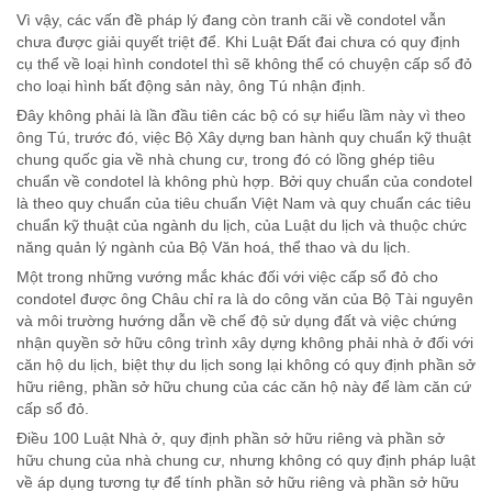
Vì vậy, các vấn đề pháp lý đang còn tranh cãi về condotel vẫn
chưa được giải quyết triệt để. Khi Luật Đất đai chưa có quy định
cụ thể về loại hình condotel thì sẽ không thể có chuyện cấp sổ đỏ
cho loại hình bất động sản này, ông Tú nhận định.
Đây không phải là lần đầu tiên các bộ có sự hiểu lầm này vì theo
ông Tú, trước đó, việc Bộ Xây dựng ban hành quy chuẩn kỹ thuật
chung quốc gia về nhà chung cư, trong đó có lồng ghép tiêu
chuẩn về condotel là không phù hợp. Bởi quy chuẩn của condotel
là theo quy chuẩn của tiêu chuẩn Việt Nam và quy chuẩn các tiêu
chuẩn kỹ thuật của ngành du lịch, của Luật du lịch và thuộc chức
năng quản lý ngành của Bộ Văn hoá, thể thao và du lịch.
Một trong những vướng mắc khác đối với việc cấp sổ đỏ cho
condotel được ông Châu chỉ ra là do công văn của Bộ Tài nguyên
và môi trường hướng dẫn về chế độ sử dụng đất và việc chứng
nhận quyền sở hữu công trình xây dựng không phải nhà ở đối với
căn hộ du lịch, biệt thự du lịch song lại không có quy định phần sở
hữu riêng, phần sở hữu chung của các căn hộ này để làm căn cứ
cấp sổ đỏ.
Điều 100 Luật Nhà ở, quy định phần sở hữu riêng và phần sở
hữu chung của nhà chung cư, nhưng không có quy định pháp luật
về áp dụng tương tự để tính phần sở hữu riêng và phần sở hữu