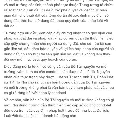
và môi trường các tỉnh, thành phố trực thuộc Trung ương tổ chức
rà soát các dự án đầu tư đã được phê duyệt và việc thực hiện
giao đất, cho thuê đất của từng dự án để xác định mục đích sử
dụng đất, thời hạn sử dụng đất theo quy định của pháp luật về
đất đai.
Trường hợp đủ điều kiện cấp giấy chứng nhận theo quy định của
pháp luật đất đai và pháp luật khác có liên quan thì thực hiện việc
cấp giấy chứng nhận cho người sử dụng đất, chủ sở hữu tài sản
gắn liền với đất, đảm bảo quyền và lợi ích hợp pháp của người sử
dụng đất, chủ sở hữu tài sản gắn liền với đất và không làm thay
đổi quy mô, mục tiêu, quy hoạch của dự án.
Điều đáng nói là từ khi có công văn của Bộ Tài nguyên và môi
trường, vẫn chưa có căn condotel nào được cấp sổ đỏ. Nguyên
nhân của thực trạng này được Luật sư Trương Anh Tú, Đoàn luật
sư TP. Hà Nội cho rằng, văn bản hướng dẫn của Bộ Tài nguyên
và môi trường không phải là văn bản quy phạm pháp luật và chưa
có gì rõ ràng đối với pháp lý condotel.
Về cơ bản, văn bản của Bộ Tài nguyên và môi trường không có gì
mới. Nội dung hướng dẫn thực hiện việc cấp sổ đỏ cho condotel
đều dựa trên các quy định pháp luật trước đó như Luật Du lịch,
Luật Đất đai, Luật kinh doanh bất động sản.