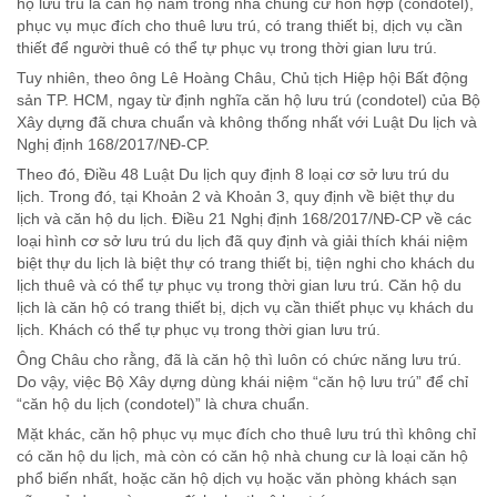
hộ lưu trú là căn hộ nằm trong nhà chung cư hỗn hợp (condotel),
phục vụ mục đích cho thuê lưu trú, có trang thiết bị, dịch vụ cần
thiết để người thuê có thể tự phục vụ trong thời gian lưu trú.
Tuy nhiên, theo ông Lê Hoàng Châu, Chủ tịch Hiệp hội Bất động
sản TP. HCM, ngay từ định nghĩa căn hộ lưu trú (condotel) của Bộ
Xây dựng đã chưa chuẩn và không thống nhất với Luật Du lịch và
Nghị định 168/2017/NĐ-CP.
Theo đó, Điều 48 Luật Du lịch quy định 8 loại cơ sở lưu trú du
lịch. Trong đó, tại Khoản 2 và Khoản 3, quy định về biệt thự du
lịch và căn hộ du lịch. Điều 21 Nghị định 168/2017/NĐ-CP về các
loại hình cơ sở lưu trú du lịch đã quy định và giải thích khái niệm
biệt thự du lịch là biệt thự có trang thiết bị, tiện nghi cho khách du
lịch thuê và có thể tự phục vụ trong thời gian lưu trú. Căn hộ du
lịch là căn hộ có trang thiết bị, dịch vụ cần thiết phục vụ khách du
lịch. Khách có thể tự phục vụ trong thời gian lưu trú.
Ông Châu cho rằng, đã là căn hộ thì luôn có chức năng lưu trú.
Do vậy, việc Bộ Xây dựng dùng khái niệm “căn hộ lưu trú” để chỉ
“căn hộ du lịch (condotel)” là chưa chuẩn.
Mặt khác, căn hộ phục vụ mục đích cho thuê lưu trú thì không chỉ
có căn hộ du lịch, mà còn có căn hộ nhà chung cư là loại căn hộ
phổ biến nhất, hoặc căn hộ dịch vụ hoặc văn phòng khách sạn