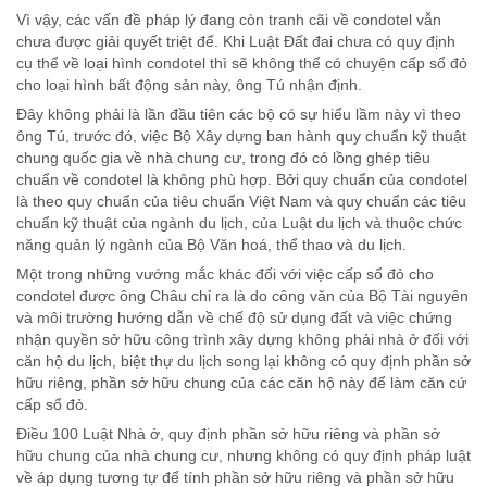
Vì vậy, các vấn đề pháp lý đang còn tranh cãi về condotel vẫn
chưa được giải quyết triệt để. Khi Luật Đất đai chưa có quy định
cụ thể về loại hình condotel thì sẽ không thể có chuyện cấp sổ đỏ
cho loại hình bất động sản này, ông Tú nhận định.
Đây không phải là lần đầu tiên các bộ có sự hiểu lầm này vì theo
ông Tú, trước đó, việc Bộ Xây dựng ban hành quy chuẩn kỹ thuật
chung quốc gia về nhà chung cư, trong đó có lồng ghép tiêu
chuẩn về condotel là không phù hợp. Bởi quy chuẩn của condotel
là theo quy chuẩn của tiêu chuẩn Việt Nam và quy chuẩn các tiêu
chuẩn kỹ thuật của ngành du lịch, của Luật du lịch và thuộc chức
năng quản lý ngành của Bộ Văn hoá, thể thao và du lịch.
Một trong những vướng mắc khác đối với việc cấp sổ đỏ cho
condotel được ông Châu chỉ ra là do công văn của Bộ Tài nguyên
và môi trường hướng dẫn về chế độ sử dụng đất và việc chứng
nhận quyền sở hữu công trình xây dựng không phải nhà ở đối với
căn hộ du lịch, biệt thự du lịch song lại không có quy định phần sở
hữu riêng, phần sở hữu chung của các căn hộ này để làm căn cứ
cấp sổ đỏ.
Điều 100 Luật Nhà ở, quy định phần sở hữu riêng và phần sở
hữu chung của nhà chung cư, nhưng không có quy định pháp luật
về áp dụng tương tự để tính phần sở hữu riêng và phần sở hữu