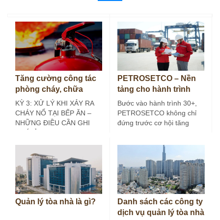
Tăng cường công tác
PETROSETCO – Nền
phòng cháy, chữa
tảng cho hành trình
cháy tại bếp ăn công
30+
KỲ 3: XỬ LÝ KHI XẢY RA
Bước vào hành trình 30+,
nghiệp (Kỳ 3)
CHÁY NỔ TẠI BẾP ĂN –
PETROSETCO không chỉ
NHỮNG ĐIỀU CẦN GHI
đứng trước cơ hội tăng
NHỚ Ở các…
trưởng mới, mà còn đứng
trước yêu…
Quản lý tòa nhà là gì?
Danh sách các công ty
dịch vụ quản lý tòa nhà