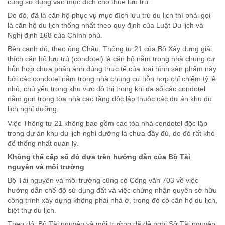
cũng sử dụng vào mục đích cho thuê lưu trú.
Do đó, đã là căn hộ phục vụ mục đích lưu trú du lịch thì phải gọi
là căn hộ du lịch thống nhất theo quy định của Luật Du lịch và
Nghị định 168 của Chính phủ.
Bên cạnh đó, theo ông Châu, Thông tư 21 của Bộ Xây dựng giải
thích căn hộ lưu trú (condotel) là căn hộ nằm trong nhà chung cư
hỗn hợp chưa phản ánh đúng thực tế của loại hình sản phẩm này
bởi các condotel nằm trong nhà chung cư hỗn hợp chỉ chiếm tỷ lệ
nhỏ, chủ yếu trong khu vực đô thị trong khi đa số các condotel
nằm gọn trong tòa nhà cao tầng độc lập thuộc các dự án khu du
lịch nghỉ dưỡng.
Việc Thông tư 21 không bao gồm các tòa nhà condotel độc lập
trong dự án khu du lịch nghỉ dưỡng là chưa đầy đủ, do đó rất khó
để thống nhất quản lý.
Không thể cấp sổ đỏ dựa trên hướng dẫn của Bộ Tài
nguyên và môi trường
Bộ Tài nguyên và môi trường cũng có Công văn 703 về việc
hướng dẫn chế độ sử dụng đất và việc chứng nhận quyền sở hữu
công trình xây dựng không phải nhà ở, trong đó có căn hộ du lịch,
biệt thự du lịch.
Theo đó, Bộ Tài nguyên và môi trường đã đề nghị Sở Tài nguyên