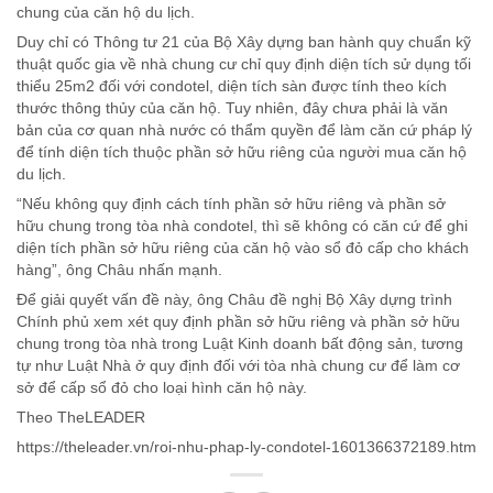
chung của căn hộ du lịch.
Duy chỉ có Thông tư 21 của Bộ Xây dựng ban hành quy chuẩn kỹ
thuật quốc gia về nhà chung cư chỉ quy định diện tích sử dụng tối
thiểu 25m2 đối với condotel, diện tích sàn được tính theo kích
thước thông thủy của căn hộ. Tuy nhiên, đây chưa phải là văn
bản của cơ quan nhà nước có thẩm quyền để làm căn cứ pháp lý
để tính diện tích thuộc phần sở hữu riêng của người mua căn hộ
du lịch.
“Nếu không quy định cách tính phần sở hữu riêng và phần sở
hữu chung trong tòa nhà condotel, thì sẽ không có căn cứ để ghi
diện tích phần sở hữu riêng của căn hộ vào sổ đỏ cấp cho khách
hàng”, ông Châu nhấn mạnh.
Để giải quyết vấn đề này, ông Châu đề nghị Bộ Xây dựng trình
Chính phủ xem xét quy định phần sở hữu riêng và phần sở hữu
chung trong tòa nhà trong Luật Kinh doanh bất động sản, tương
tự như Luật Nhà ở quy định đối với tòa nhà chung cư để làm cơ
sở để cấp sổ đỏ cho loại hình căn hộ này.
Theo TheLEADER
https://theleader.vn/roi-nhu-phap-ly-condotel-1601366372189.htm