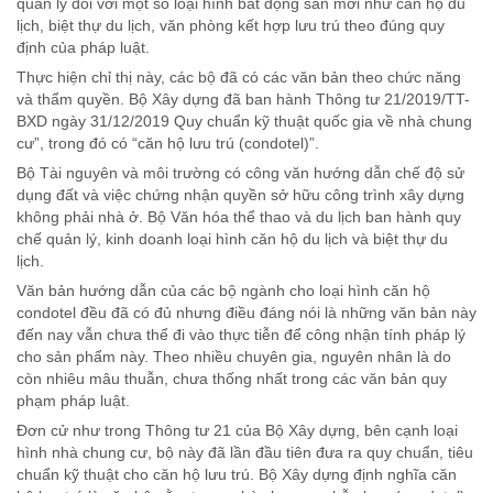
quản lý đối với một số loại hình bất động sản mới như căn hộ du
lịch, biệt thự du lịch, văn phòng kết hợp lưu trú theo đúng quy
định của pháp luật.
Thực hiện chỉ thị này, các bộ đã có các văn bản theo chức năng
và thẩm quyền. Bộ Xây dựng đã ban hành Thông tư 21/2019/TT-
BXD ngày 31/12/2019 Quy chuẩn kỹ thuật quốc gia về nhà chung
cư”, trong đó có “căn hộ lưu trú (condotel)”.
Bộ Tài nguyên và môi trường có công văn hướng dẫn chế độ sử
dụng đất và việc chứng nhận quyền sở hữu công trình xây dựng
không phải nhà ở. Bộ Văn hóa thể thao và du lịch ban hành quy
chế quản lý, kinh doanh loại hình căn hộ du lịch và biệt thự du
lịch.
Văn bản hướng dẫn của các bộ ngành cho loại hình căn hộ
condotel đều đã có đủ nhưng điều đáng nói là những văn bản này
đến nay vẫn chưa thể đi vào thực tiễn để công nhận tính pháp lý
cho sản phẩm này. Theo nhiều chuyên gia, nguyên nhân là do
còn nhiêu mâu thuẫn, chưa thống nhất trong các văn bản quy
phạm pháp luật.
Đơn cử như trong Thông tư 21 của Bộ Xây dựng, bên cạnh loại
hình nhà chung cư, bộ này đã lần đầu tiên đưa ra quy chuẩn, tiêu
chuẩn kỹ thuật cho căn hộ lưu trú. Bộ Xây dựng định nghĩa căn