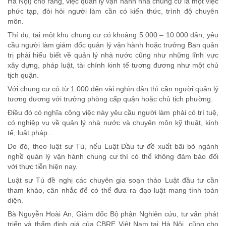
Hà Nội) cho rằng, việc quản lý vận hành nhà chung cư là một việc
phức tạp, đòi hỏi người làm cần có kiến thức, trình độ chuyên
môn.
Thí dụ, tại một khu chung cư có khoảng 5.000 – 10.000 dân, yêu
cầu người làm giám đốc quản lý vận hành hoặc trưởng Ban quản
trị phải hiểu biết về quản lý nhà nước cũng như những lĩnh vực
xây dựng, pháp luật, tài chính kinh tế tương đương như một chủ
tịch quận.
Với chung cư có từ 1.000 đến vài nghìn dân thì cần người quản lý
tương đương với trưởng phòng cấp quận hoặc chủ tịch phường.
Điều đó có nghĩa công việc này yêu cầu người làm phải có trí tuệ,
có nghiệp vụ về quản lý nhà nước và chuyên môn kỹ thuật, kinh
tế, luật pháp…
Do đó, theo luật sư Tú, nếu Luật Đầu tư đề xuất bãi bỏ ngành
nghề quản lý vận hành chung cư thì có thể không đảm bảo đối
với thực tiễn hiện nay.
Luật sư Tú đề nghị các chuyên gia soạn thảo Luật đầu tư cần
tham khảo, cân nhắc để có thể đưa ra đạo luật mang tính toàn
diện.
Bà Nguyễn Hoài An, Giám đốc Bộ phận Nghiên cứu, tư vấn phát
triển và thẩm định giá của CBRE Việt Nam tại Hà Nội, cũng cho