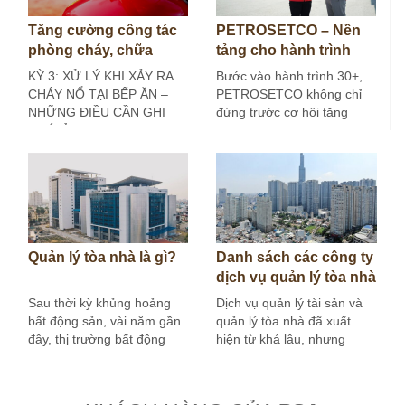
Tăng cường công tác
PETROSETCO – Nền
phòng cháy, chữa
tảng cho hành trình
cháy tại bếp ăn công
30+
KỲ 3: XỬ LÝ KHI XẢY RA
Bước vào hành trình 30+,
nghiệp (Kỳ 3)
CHÁY NỔ TẠI BẾP ĂN –
PETROSETCO không chỉ
NHỮNG ĐIỀU CẦN GHI
đứng trước cơ hội tăng
NHỚ Ở các…
trưởng mới, mà còn đứng
trước yêu…
Quản lý tòa nhà là gì?
Danh sách các công ty
dịch vụ quản lý tòa nhà
tại Hà Nội
Sau thời kỳ khủng hoảng
Dịch vụ quản lý tài sản và
bất động sản, vài năm gần
quản lý tòa nhà đã xuất
đây, thị trường bất động
hiện từ khá lâu, nhưng
sản nước ta tăng…
trong vài…