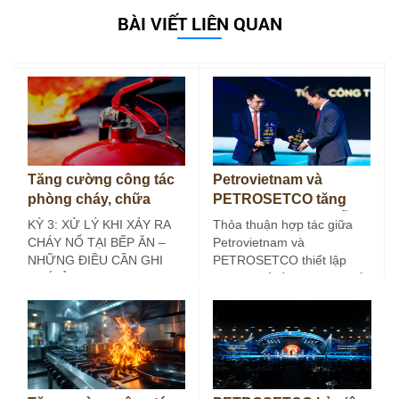
BÀI VIẾT LIÊN QUAN
Tăng cường công tác
Petrovietnam và
phòng cháy, chữa
PETROSETCO tăng
cháy tại bếp ăn công
cường liên kết chuỗi
KỲ 3: XỬ LÝ KHI XẢY RA
Thỏa thuận hợp tác giữa
nghiệp (Kỳ 3)
dịch vụ năng lượng
CHÁY NỔ TẠI BẾP ĂN –
Petrovietnam và
NHỮNG ĐIỀU CẦN GHI
PETROSETCO thiết lập
NHỚ Ở các…
khuôn khổ đồng hành chiến
lược, lâu dài, hướng tới…