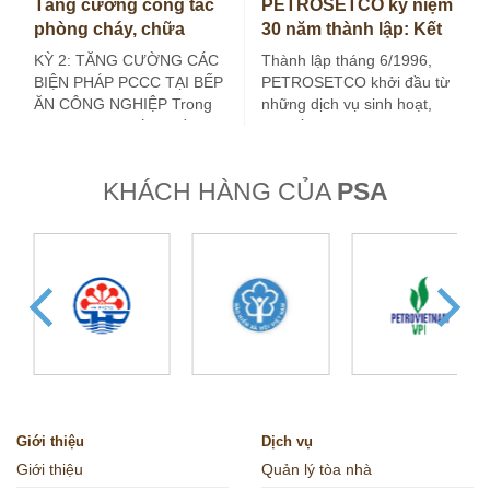
Tăng cường công tác
PETROSETCO kỷ niệm
phòng cháy, chữa
30 năm thành lập: Kết
cháy tại bếp ăn công
nối giá trị, kiến tạo
KỲ 2: TĂNG CƯỜNG CÁC
Thành lập tháng 6/1996,
nghiệp (Kỳ 2)
tương lai
BIỆN PHÁP PCCC TẠI BẾP
PETROSETCO khởi đầu từ
ĂN CÔNG NGHIỆP Trong
những dịch vụ sinh hoạt,
kỳ trước, bài viết đã đề…
đời sống và du lịch phục
vụ…
KHÁCH HÀNG CỦA
PSA
Giới thiệu
Dịch vụ
Giới thiệu
Quản lý tòa nhà